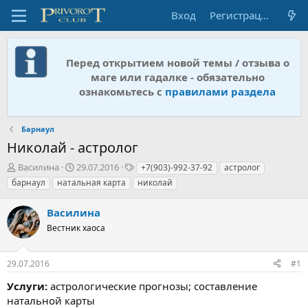
Вход
Регистрация
Перед открытием новой темы / отзыва о
маге или гадалке - обязательно
ознакомьтесь с
правилами раздела
Барнаул
Николай - астролог
А
Д
Т
Василина
29.07.2016
+7(903)-992-37-92
астролог
в
а
е
барнаул
натальная карта
николай
т
т
г
о
а
и
Василина
р
н
т
Вестник хаоса
а
е
ч
м
а
29.07.2016
#1
ы
л
а
Услуги:
астрологические прогнозы; составление
натальной карты