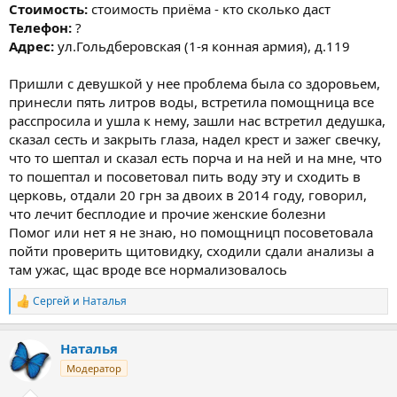
Стоимость:
стоимость приёма - кто сколько даст
Телефон:
?
Адрес:
ул.Гольдберовская (1-я конная армия), д.119
Пришли с девушкой у нее проблема была со здоровьем,
принесли пять литров воды, встретила помощница все
расспросила и ушла к нему, зашли нас встретил дедушка,
сказал сесть и закрыть глаза, надел крест и зажег свечку,
что то шептал и сказал есть порча и на ней и на мне, что
то пошептал и посоветовал пить воду эту и сходить в
церковь, отдали 20 грн за двоих в 2014 году, говорил,
что лечит бесплодие и прочие женские болезни
Помог или нет я не знаю, но помощницп посоветовала
пойти проверить щитовидку, сходили сдали анализы а
там ужас, щас вроде все нормализовалось
Сергей
и
Наталья
Р
е
а
Наталья
к
ц
Модератор
и
и