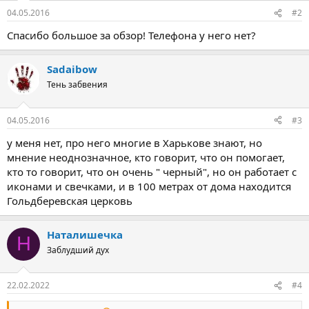
:
04.05.2016
#2
Спасибо большое за обзор! Телефона у него нет?
Sadaibow
Тень забвения
04.05.2016
#3
у меня нет, про него многие в Харькове знают, но
мнение неоднозначное, кто говорит, что он помогает,
кто то говорит, что он очень " черный", но он работает с
иконами и свечками, и в 100 метрах от дома находится
Гольдберевская церковь
Наталишечка
Н
Заблудший дух
22.02.2022
#4