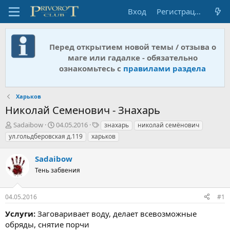
Вход
Регистрация
Перед открытием новой темы / отзыва о
маге или гадалке - обязательно
ознакомьтесь с
правилами раздела
Харьков
Николай Семенович - Знахарь
А
Д
Т
Sadaibow
04.05.2016
знахарь
николай семёнович
в
а
е
ул.гольдберовская д.119
харьков
т
т
г
о
а
и
Sadaibow
р
н
т
Тень забвения
а
е
ч
м
а
04.05.2016
#1
ы
л
а
Услуги:
Заговаривает воду, делает всевозможные
обряды, снятие порчи