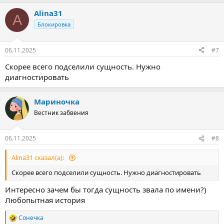
а
Alina31
к
A
ц
Блокировка
и
и
:
06.11.2025
#7
Скорее всего подселили сущность. Нужно
диагностировать
Мариночка
Вестник забвения
06.11.2025
#8
Alina31 сказал(а):
Скорее всего подселили сущность. Нужно диагностировать
Интересно зачем бы тогда сущность звала по имени?)
Любопытная история
Сонечка
Р