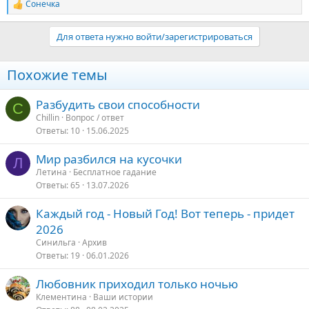
Сонечка
Р
е
а
Для ответа нужно войти/зарегистрироваться
к
ц
и
Похожие темы
и
:
Разбудить свои способности
C
Chillin
Вопрос / ответ
Ответы
10
15.06.2025
Мир разбился на кусочки
Л
Летина
Бесплатное гадание
Ответы
65
13.07.2026
Каждый год - Новый Год! Вот теперь - придет
2026
Синильга
Архив
Ответы
19
06.01.2026
Любовник приходил только ночью
Клементина
Ваши истории