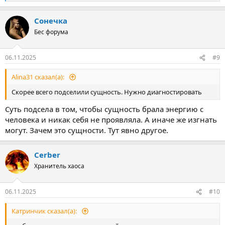
е
а
Сонечка
к
ц
Бес форума
и
и
:
06.11.2025
#9
Alina31 сказал(а):
Скорее всего подселили сущность. Нужно диагностировать
Суть подсела в том, чтобы сущность брала энергию с
человека и никак себя не проявляла. А иначе же изгнать
могут. Зачем это сущности. Тут явно другое.
Cerber
Хранитель хаоса
06.11.2025
#10
Катринчик сказал(а):