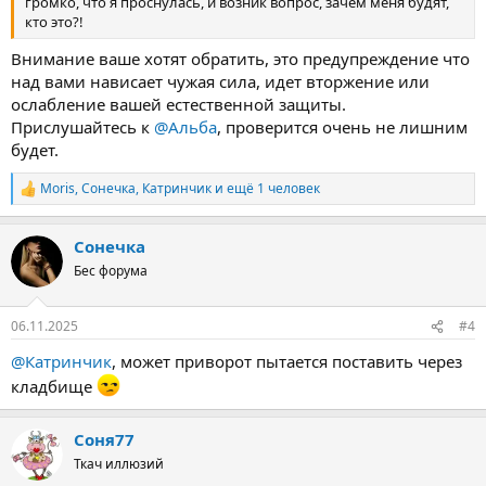
громко, что я проснулась, и возник вопрос, зачем меня будят,
кто это?!
Внимание ваше хотят обратить, это предупреждение что
над вами нависает чужая сила, идет вторжение или
ослабление вашей естественной защиты.
Прислушайтесь к
@Альба
, проверится очень не лишним
будет.
Moris
,
Сонечка
,
Катринчик
и ещё 1 человек
Р
е
а
Сонечка
к
ц
Бес форума
и
и
:
06.11.2025
#4
@Катринчик
, может приворот пытается поставить через
кладбище
Соня77
Ткач иллюзий