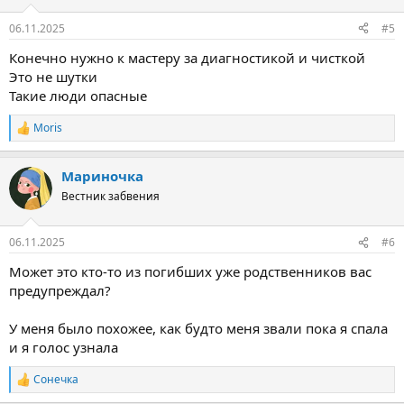
06.11.2025
#5
Конечно нужно к мастеру за диагностикой и чисткой
Это не шутки
Такие люди опасные
Moris
Р
е
а
Мариночка
к
ц
Вестник забвения
и
и
:
06.11.2025
#6
Может это кто-то из погибших уже родственников вас
предупреждал?
У меня было похожее, как будто меня звали пока я спала
и я голос узнала
Сонечка
Р
е