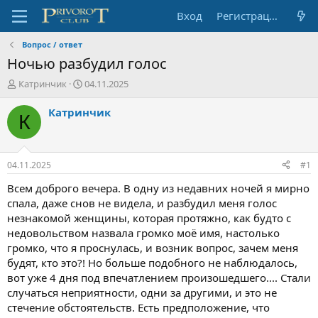
Вход
Регистрация
Вопрос / ответ
Ночью разбудил голос
А
Д
Катринчик
04.11.2025
в
а
т
т
Катринчик
К
о
а
р
н
т
а
е
ч
04.11.2025
#1
м
а
ы
л
Всем доброго вечера. В одну из недавних ночей я мирно
а
спала, даже снов не видела, и разбудил меня голос
незнакомой женщины, которая протяжно, как будто с
недовольством назвала громко моё имя, настолько
громко, что я проснулась, и возник вопрос, зачем меня
будят, кто это?! Но больше подобного не наблюдалось,
вот уже 4 дня под впечатлением произошедшего.... Стали
случаться неприятности, одни за другими, и это не
стечение обстоятельств. Есть предположение, что