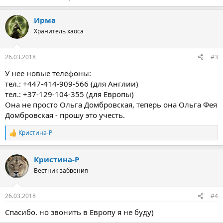
Ирма
Хранитель хаоса
26.03.2018
#3
У нее новые телефоны:
тел.: +447-414-909-566 (для Англии)
тел.: +37-129-104-355 (для Европы)
Она не просто Ольга Домбровская, теперь она Ольга Фея
Домбровская - прошу это учесть.
Кристина-Р
Р
е
а
Кристина-Р
к
ц
Вестник забвения
и
и
:
26.03.2018
#4
Спасибо. но звонить в Европу я не буду)