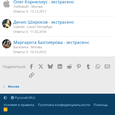
Олег Корнелиус - экстрасенс
Любовь85
Москва
Ответы
4
15.12.2017
Денис Широков - экстрасенс
Ludmila
Санкт-Петербург
Ответы
0
11.02.2018
Маргарита Бахтиярова - экстрасенс
Василина
Москва
Ответы
0
10.10.2016
Facebook
X
Bluesky
LinkedIn
Reddit
Pinterest
Tumblr
WhatsA
Эл
Поделиться:
Ссылка
Москва
Русский (RU)
Условия и правила
Политика конфиденциальности
Помощь
R
S