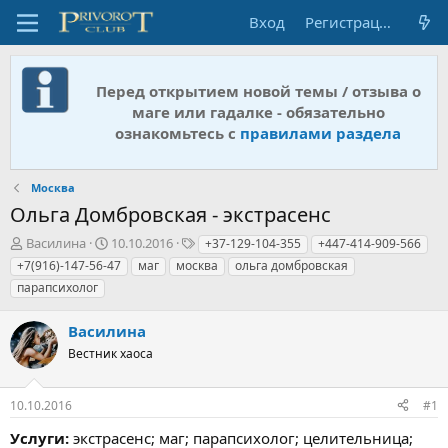
Вход
Регистрация
Перед открытием новой темы / отзыва о
маге или гадалке - обязательно
ознакомьтесь с
правилами раздела
Москва
Ольга Домбровская - экстрасенс
А
Д
Т
Василина
10.10.2016
+37-129-104-355
+447-414-909-566
в
а
е
+7(916)-147-56-47
маг
москва
ольга домбровская
т
т
г
парапсихолог
о
а
и
р
н
Василина
т
а
е
ч
Вестник хаоса
м
а
ы
л
а
10.10.2016
#1
Услуги:
экстрасенс; маг; парапсихолог; целительница;