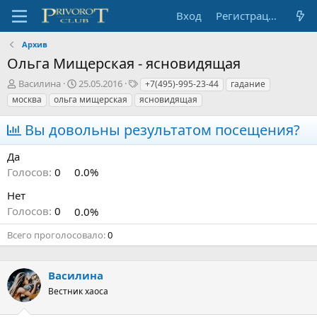
Вход
Регистрация
Архив
Ольга Мищерская - ясновидящая
А
Д
Т
Василина
25.05.2016
+7(495)-995-23-44
гадание
в
а
е
москва
ольга мищерская
ясновидящая
т
т
г
о
а
и
Вы довольны результатом посещения?
р
н
т
а
Да
е
ч
Голосов:
0
0.0%
м
а
ы
л
Нет
а
Голосов:
0
0.0%
Всего проголосовало
0
Василина
Вестник хаоса