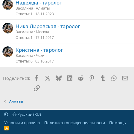
Надежда - таролог
Василина
Алматы
Ответы
1
18.11.2023
Ника Лировская - таролог
Василина
Москва
Ответы
1
17.11.2017
Кристина - таролог
Василина
Чехия
Ответы
0
03.10.2017
Facebook
X
Bluesky
LinkedIn
Reddit
Pinterest
Tumblr
WhatsA
Эл
Поделиться:
Ссылка
Алматы
Русский (RU)
Условия и правила
Политика конфиденциальности
Помощь
R
S