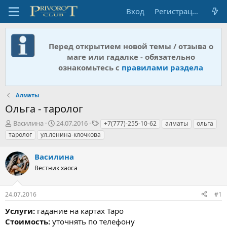
Вход
Регистрация
Перед открытием новой темы / отзыва о
маге или гадалке - обязательно
ознакомьтесь с
правилами раздела
Алматы
Ольга - таролог
А
Д
Т
Василина
24.07.2016
+7(777)-255-10-62
алматы
ольга
в
а
е
таролог
ул.ленина-клочкова
т
т
г
о
а
и
Василина
р
н
т
Вестник хаоса
а
е
ч
м
а
24.07.2016
#1
ы
л
а
Услуги:
гадание на картах Таро
Стоимость:
уточнять по телефону