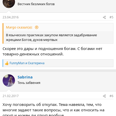
Вестник безликих богов
23.04.2016
#5
Margo сказал(а):
В языческих практиках закупом является задабривание
жрецами Богов, духов мертвых
Скорее это дары и подношения богам. С богами нет
товарно-денежных отношений.
FunnyMan
и
Екатерина
Р
е
а
Sabrina
к
ц
Тень забвения
и
и
:
21.02.2017
#6
Хочу поговорить об откупах. Тема навеяла, тем, что
многие задают такие вопросы, что и как относить на
откуп и нужен ли откуп вообще.