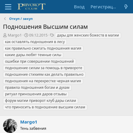
Вход
Регистрация
Откуп / закуп
Подношения Высшим силам
А
Д
Т
Margo1
09.12.2015
дары для женских божеств в магии
в
а
е
как оставлять подношения в лесу
т
т
г
как правильно сжигать подношения магия
о
а
и
какие дары любят темные силы
р
н
ошибки при совершении подношений
т
а
е
ч
подношение силам за помощь в привороте
м
а
подношение стихиям как делать правильно
ы
л
подношения на перекрестке черная магия
а
правила подношения богам и духам
ритуал приношения даров отзывы
форум магии приворот клуб дары силам
что приносить в подношение высшим силам
Margo1
Тень забвения