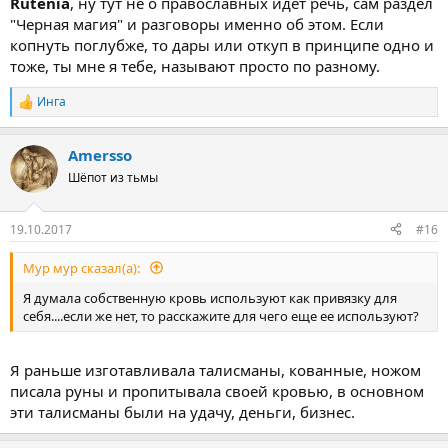
Rutenia
, ну тут не о православных идет речь, сам раздел
"Черная магия" и разговоры именно об этом. Если
копнуть поглубже, то дары или откуп в принципе одно и
тоже, ты мне я тебе, называют просто по разному.
Инга
Р
е
а
Amersso
к
ц
Шёпот из тьмы
и
и
:
19.10.2017
#16
Мур мур сказал(а):
Я думала собственную кровь используют как привязку для
себя....если же нет, то расскажите для чего еще ее используют?
Я раньше изготавливала талисманы, кованные, ножом
писала руны и пропитывала своей кровью, в основном
эти талисманы были на удачу, деньги, бизнес.