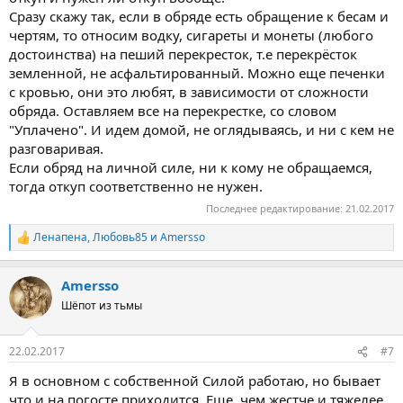
Сразу скажу так, если в обряде есть обращение к бесам и
чертям, то относим водку, сигареты и монеты (любого
достоинства) на пеший перекресток, т.е перекрёсток
земленной, не асфальтированный. Можно еще печенки
с кровью, они это любят, в зависимости от сложности
обряда. Оставляем все на перекрестке, со словом
"Уплачено". И идем домой, не оглядываясь, и ни с кем не
разговаривая.
Если обряд на личной силе, ни к кому не обращаемся,
тогда откуп соответственно не нужен.
Последнее редактирование:
21.02.2017
Ленапена
,
Любовь85
и
Amersso
Р
е
а
Amersso
к
ц
Шёпот из тьмы
и
и
:
22.02.2017
#7
Я в основном с собственной Силой работаю, но бывает
что и на погосте приходится. Еще, чем жестче и тяжелее