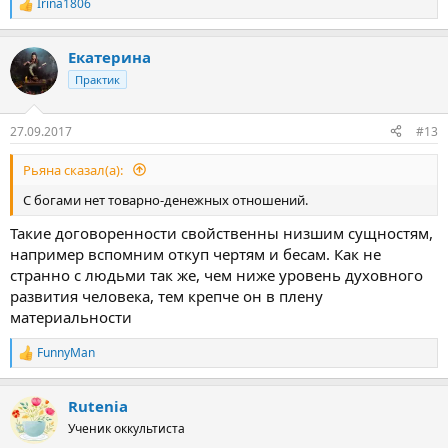
Irina1806
Р
е
а
Екатерина
к
ц
Практик
и
и
:
27.09.2017
#13
Рьяна сказал(а):
С богами нет товарно-денежных отношений.
Такие договоренности свойственны низшим сущностям,
например вспомним откуп чертям и бесам. Как не
странно с людьми так же, чем ниже уровень духовного
развития человека, тем крепче он в плену
материальности
FunnyMan
Р
е
а
Rutenia
к
ц
Ученик оккультиста
и