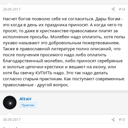
и
:
28.09.2017
#14
Насчет богов позволю себе не согласиться. Дары богам -
это когда в день их праздника приносят. А когда чего-то
просят, то даже в христианстве-православии платят за
исполнение просьбы. Молебен надо оплатить, хотя попы
лукаво называют это добровольным пожертвованием.
Также в православной литературе полно описаний, что
после получения просимого надо либо оплатить
благодарственный молебен, либо приносят серебряные
и золотые цепочки-крестики и вешают на икону, или
хотя бы свечку КУПИТЬ надо. Это так надо делать
согласно старым практикам. Как поступают современные
православные - другой вопрос.
Altair
Практик
30.09.2017
#15