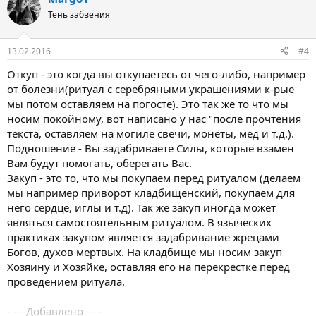
Тень забвения
13.02.2016
#4
Откуп - это когда вы откупаетесь от чего-либо, например
от болезни(ритуал с серебряными украшениями к-рые
мы потом оставляем на погосте). Это так же то что мы
носим покойному, вот написано у нас "после прочтения
текста, оставляем на могиле свечи, монеты, мед и т.д.).
Подношение - Вы задабриваете Силы, которые взамен
Вам будут помогать, оберегать Вас.
Закуп - это то, что мы покупаем перед ритуалом (делаем
мы например приворот кладбищенский, покупаем для
него сердце, иглы и т.д). Так же закуп иногда может
являться самостоятельным ритуалом. В языческих
практиках закупом является задабривание жрецами
Богов, духов мертвых. На кладбище мы носим закуп
Хозяину и Хозяйке, оставляя его на перекрестке перед
проведением ритуала.
- - - Добавлено - - -