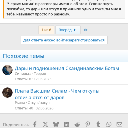
"Черная магия" и разговоры именно об этом. Если копнуть
поглубже, то дары или откуп в принципе одно и тоже, ты мне я
тебе, называют просто по разному.
Последняя
1 из 6
Вперёд
Для ответа нужно войти/зарегистрироваться
Похожие темы
Дары и подношения Скандинавским Богам
Синильга
Теория
Ответы
8
17.05.2025
Плата Высшим Силам - Чем откупы
отличаются от даров
Рьяна
Откуп / закуп
Ответы
40
02.06.2026
Facebook
X
Bluesky
LinkedIn
Reddit
Pinterest
Tumblr
WhatsA
Эл
Поделиться: