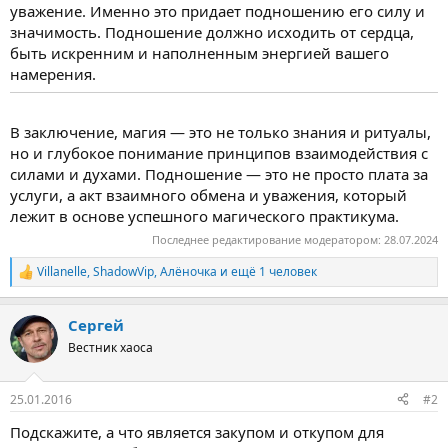
уважение. Именно это придает подношению его силу и
значимость. Подношение должно исходить от сердца,
быть искренним и наполненным энергией вашего
намерения.
В заключение, магия — это не только знания и ритуалы,
но и глубокое понимание принципов взаимодействия с
силами и духами. Подношение — это не просто плата за
услуги, а акт взаимного обмена и уважения, который
лежит в основе успешного магического практикума.
Последнее редактирование модератором:
28.07.2024
Villanelle
,
ShadowVip
,
Алёночка
и ещё 1 человек
Р
е
а
Сергей
к
ц
Вестник хаоса
и
и
:
25.01.2016
#2
Подскажите, а что является закупом и откупом для