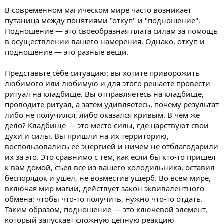
В современном магическом мире часто возникает
путаница между понятиями "откуп" и "подношение".
Подношение — это своеобразная плата силам за помощь
в осуществлении вашего намерения. Однако, откуп и
подношение — это разные вещи.
Представьте себе ситуацию: вы хотите приворожить
любимого или любимую и для этого решаете провести
ритуал на кладбище. Вы отправляетесь на кладбище,
проводите ритуал, а затем удивляетесь, почему результат
либо не получился, либо оказался кривым. В чем же
дело? Кладбище — это место силы, где царствуют свои
духи и силы. Вы пришли на их территорию,
воспользовались ее энергией и ничем не отблагодарили
их за это. Это сравнимо с тем, как если бы кто-то пришел
к вам домой, съел все из вашего холодильника, оставил
беспорядок и ушел, не возместив ущерб. Во всем мире,
включая мир магии, действует закон эквивалентного
обмена: чтобы что-то получить, нужно что-то отдать.
Таким образом, подношение — это ключевой элемент,
который запускает сложную цепную реакцию