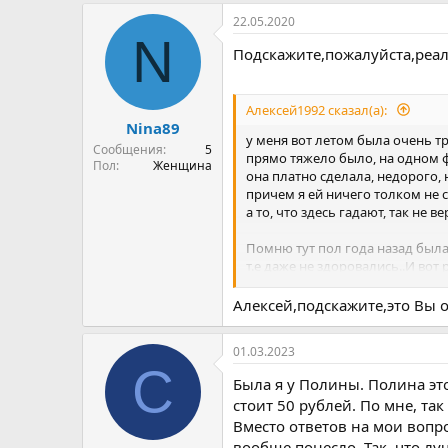
22.05.2020
N
Подскажите,пожалуйста,реал
Алексей1992 сказал(а):
Nina89
у меня вот летом была очень тр
Сообщения
5
прямо тяжело было, на одном ф
Пол
Женщина
она платно сделала, недорого, 
причем я ей ничего толком не с
а то, что здесь гадают, так не 
Помню тут пол года назад была
т.е даже не здоровались..И вот
хотя ни о каком примирении не
на что она отвечает мне, что д
Алексей,подскажите,это Вы 
Я тогда просто посмеялся)))
И не поверите, через 3 дня чис
01.03.2023
Хотя он была такой высокомерно
С
Ну и как предсказала всё в даль
Была я у Полины. Полина это
стоит 50 рублей. По мне, та
Вместо ответов на мои вопро
вообще понесло. Так, что лу