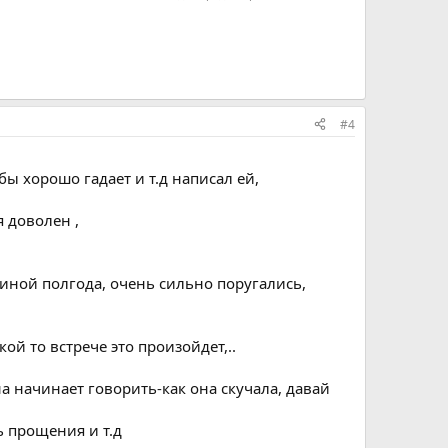
#4
ы хорошо гадает и т.д написал ей,
я доволен ,
щиной полгода, очень сильно поругались,
ой то встрече это произойдет,..
а начинает говорить-как она скучала, давай
ь прощения и т.д