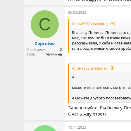
26.03.2023
С
Света6788 сказал(а):
Была я у Полины. Полина это цы
мне, так лучше бы я взяла вкус
рассказывала, о себе и отвечал
Сергейю
или с родителями о своей проб
Сообщения
2
Пол
Мужчина
Алина383 сказал(а):
А
можете посоветовать кого-то из
А можете другого посоветовать
Здравствуйте! Вы были у Пол
Очень жду ответ)
10.11.2023