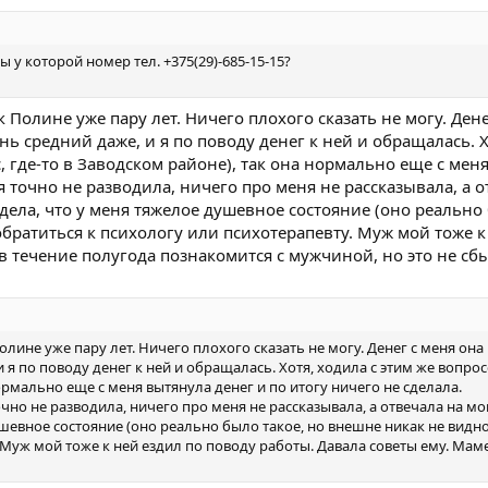
 у которой номер тел. +375(29)-685-15-15?
 Полине уже пару лет. Ничего плохого сказать не могу. Денег
ь средний даже, и я по поводу денег к ней и обращалась. Х
 где-то в Заводском районе), так она нормально еще с меня
 точно не разводила, ничего про меня не рассказывала, а 
дела, что у меня тяжелое душевное состояние (оно реально
братиться к психологу или психотерапевту. Муж мой тоже к
 в течение полугода познакомится с мужчиной, но это не сб
лине уже пару лет. Ничего плохого сказать не могу. Денег с меня она
и я по поводу денег к ней и обращалась. Хотя, ходила с этим же вопро
ормально еще с меня вытянула денег и по итогу ничего не сделала.
чно не разводила, ничего про меня не рассказывала, а отвечала на м
шевное состояние (оно реально было такое, но внешне никак не видно
 Муж мой тоже к ней ездил по поводу работы. Давала советы ему. Маме