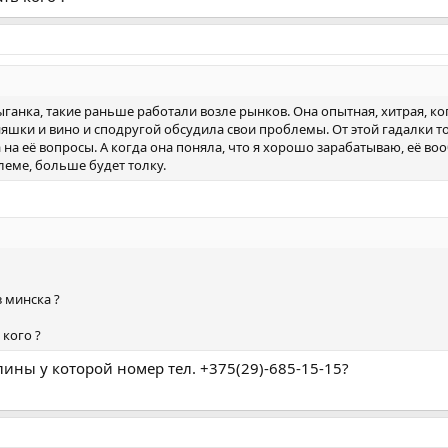
ганка, такие раньше работали возле рынков. Она опытная, хитрая, ког
няшки и вино и сподругой обсудила свои проблемы. От этой гадалки то
а на её вопросы. А когда она поняла, что я хорошо зарабатываю, её в
леме, больше будет толку.
 минска ?
 кого ?
ины у которой номер тел. +375(29)-685-15-15?