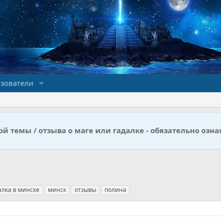
зователи
й темы / отзыва о маге или гадалке - обязательно озна
алка в минске
минск
отзывы
полина