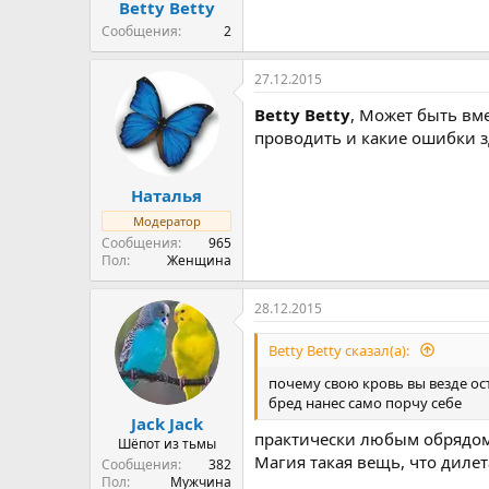
Betty Betty
Сообщения
2
27.12.2015
Betty Betty
, Может быть вме
проводить и какие ошибки з
Наталья
Модератор
Сообщения
965
Пол
Женщина
28.12.2015
Betty Betty сказал(а):
почему свою кровь вы везде ос
бред нанес само порчу себе
Jack Jack
практически любым обрядом м
Шёпот из тьмы
Магия такая вещь, что дилет
Сообщения
382
Пол
Мужчина