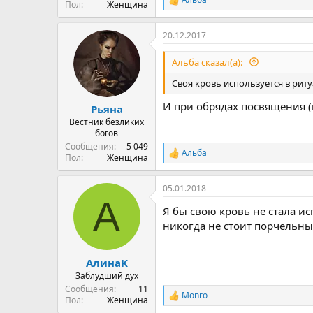
Р
Пол
Женщина
е
а
20.12.2017
к
ц
и
Альба сказал(а):
и
:
Своя кровь используется в риту
И при обрядах посвящения 
Рьяна
Вестник безликих
богов
Сообщения
5 049
Альба
Р
Пол
Женщина
е
а
05.01.2018
к
А
ц
Я бы свою кровь не стала ис
и
и
никогда не стоит порчельны
:
АлинаK
Заблудший дух
Сообщения
11
Monro
Р
Пол
Женщина
е