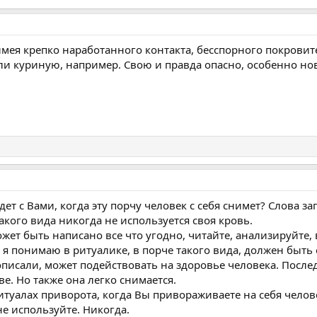
е имея крепко наработанного контакта, бесспорного покрови
и куриную, например. Свою и правда опасно, особенно но
удет с Вами, когда эту порчу человек с себя снимет? Слова з
такого вида никогда не используется своя кровь.
жет быть написано все что угодно, читайте, анализируйте,
 я понимаю в ритуалике, в порче такого вида, должен быть 
описали, может подействовать на здоровье человека. Послед
е. Но также она легко снимается.
итуалах приворота, когда Вы привораживаете на себя человек
е используйте. Никогда.