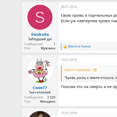
а
06.01.2018
к
S
ц
Свою кровь в порчельных ра
и
и
Если уж невтерпеж крови нал
:
Swoboda
Заблудший дух
Сообщения
1
Monro
и
Рьяна
Р
Пол
Мужчина
е
а
13.01.2018
к
ц
и
Viktori сказал(а):
и
:
"Кровь ушла, к земле отошла, т
Похоже это на смерть а не 
Соня77
Ткач иллюзий
Сообщения
2 320
Пол
Женщина
15.01.2018