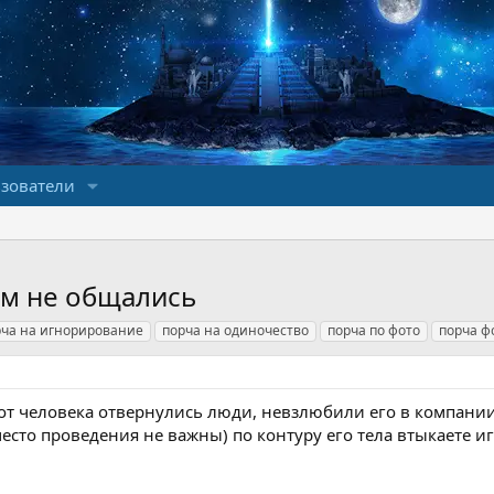
зователи
ом не общались
рча на игнорирование
порча на одиночество
порча по фото
порча ф
от человека отвернулись люди, невзлюбили его в компании, 
место проведения не важны) по контуру его тела втыкаете и