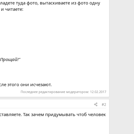
ладете туда фото, вытаскиваете из фото одну
и читаете:
"Прощай!"
ле этого они исчезают.
Последнее редактирование модератором:
12.02.2017
#2
ставляете. Так зачем придумывать чтоб человек