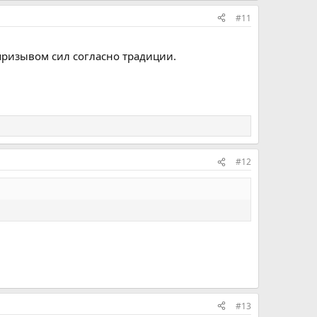
#11
 призывом сил согласно традиции.
#12
#13