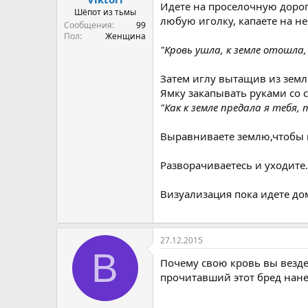
Идете на проселочную дорогу
а
Шёпот из тьмы
любую иголку, капаете на не
Сообщения
99
Пол
Женщина
"Кровь ушла, к земле отошла,
Затем иглу вытащив из земли
Ямку закапывать руками со 
"Как к земле предала я тебя,
Выравниваете землю,чтобы не
Разворачиваетесь и уходите.
Визуализация пока идете дом
27.12.2015
B
Почему свою кровь вы везде 
прочитавший этот бред нанес