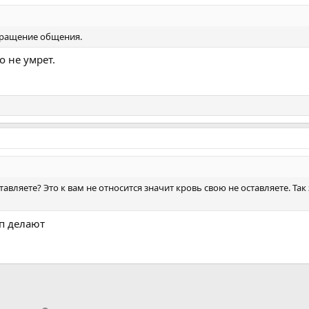
екращение общения.
о не умрет.
тавляете? Это к вам не относится значит кровь свою не оставляете. Т
уп делают