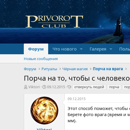
Форум
Что нового
Галерея
Поль
Новые сообщения
Форум
Ритуалы
Чёрная магия
Порча на врага
Порча на то, чтобы с человек
А
Д
Т
Viktori
09.12.2015
отвернуть людей
порча
по
в
а
е
т
т
г
09.12.2015
о
а
и
р
н
Этот способ поможет, чтобы 
т
а
Берете фото врага (время и 
е
ч
мм).
м
а
ы
л
Viktori