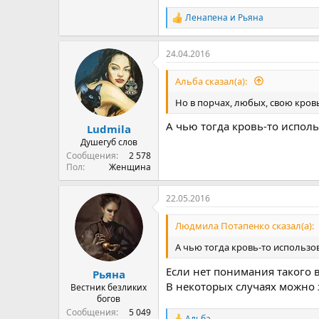
Ленапена
и
Рьяна
Р
е
а
24.04.2016
к
ц
и
Альба сказал(а):
и
:
Но в порчах, любых, свою кровь
А чью тогда кровь-то испол
Ludmila
Душегуб слов
Сообщения
2 578
Пол
Женщина
22.05.2016
Людмила Потапенко сказал(а):
А чью тогда кровь-то использо
Если нет понимания такого 
Рьяна
В некоторых случаях можно 
Вестник безликих
богов
Сообщения
5 049
Альба