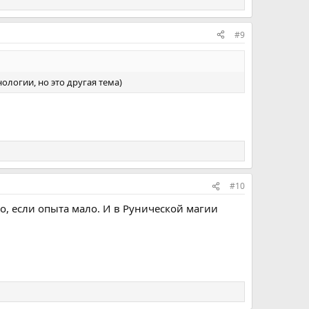
#9
ологии, но это другая тема)
#10
во, если опыта мало. И в Рунической магии