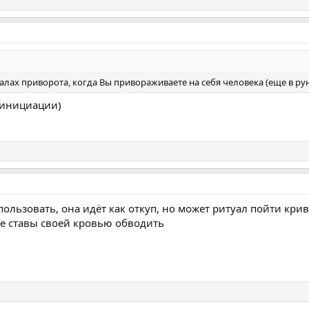
алах приворота, когда Вы привораживаете на себя человека (еще в рун
(инициации)
пользовать, она идёт как откуп, но может ритуал пойти кри
е ставы своей кровью обводить