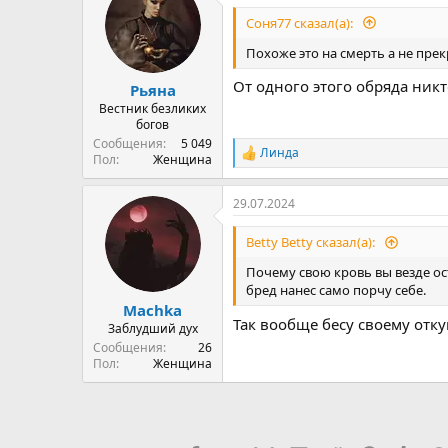
Соня77 сказал(а):
Похоже это на смерть а не пр
От одного этого обряда никт
Рьяна
Вестник безликих
богов
Сообщения
5 049
Линда
Р
Пол
Женщина
е
а
29.07.2024
к
ц
и
Betty Betty сказал(а):
и
:
Почему свою кровь вы везде ос
бред нанес само порчу себе.
Machka
Так вообще бесу своему отк
Заблудший дух
Сообщения
26
Пол
Женщина