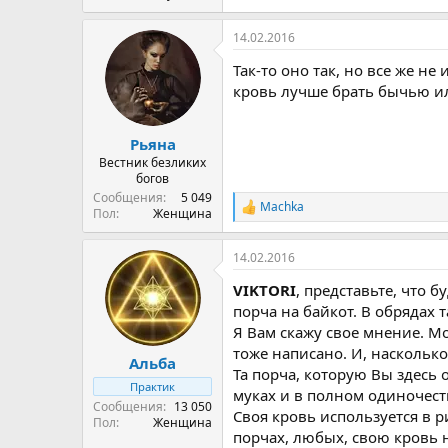
14.02.2016
Так-то оно так, но все же н
кровь лучше брать бычью ил
Рьяна
Вестник безликих
богов
Сообщения
5 049
Machka
Р
Пол
Женщина
е
а
14.02.2016
к
ц
VIKTORI
, представьте, что б
и
и
порча на байкот. В обрядах 
:
Я Вам скажу свое мнение. Мо
тоже написано. И, насколько
Альба
Та порча, которую Вы здесь 
Практик
муках и в полном одиночеств
Сообщения
13 050
Своя кровь используется в р
Пол
Женщина
порчах, любых, свою кровь н