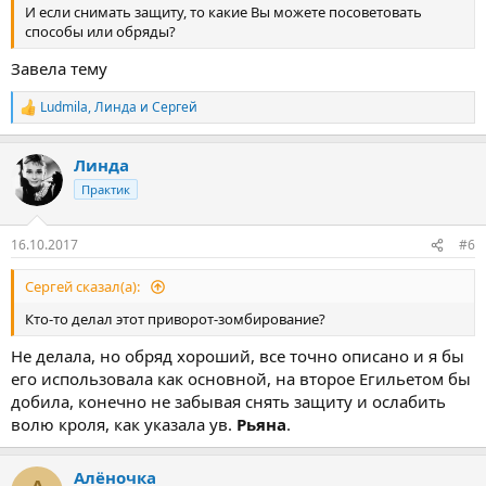
И если снимать защиту, то какие Вы можете посоветовать
способы или обряды?
Завела тему
Ludmila
,
Линда
и
Сергей
Р
е
а
Линда
к
ц
Практик
и
и
:
16.10.2017
#6
Сергей сказал(а):
Кто-то делал этот приворот-зомбирование?
Не делала, но обряд хороший, все точно описано и я бы
его использовала как основной, на второе Егильетом бы
добила, конечно не забывая снять защиту и ослабить
волю кроля, как указала ув.
Рьяна
.
Алёночка