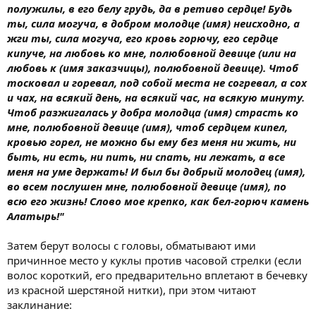
полужилы, в его белу грудь, да в ретиво сердце! Будь
ты, сила могуча, в добром молодце (имя) неисходно, а
жги ты, сила могуча, его кровь горючу, его сердце
кипуче, на любовь ко мне, полюбовной девице (или на
любовь к (имя заказчицы), полюбовной девице). Чтоб
тосковал и горевал, под собой места не согревал, а сох
и чах, на всякий день, на всякий час, на всякую минуту.
Чтоб разжигалась у добра молодца (имя) страсть ко
мне, полюбовной девице (имя), чтоб сердцем кипел,
кровью горел, не можно бы ему без меня ни жить, ни
быть, ни есть, ни пить, ни спать, ни лежать, а все
меня на уме держать! И был бы добрый молодец (имя),
во всем послушен мне, полюбовной девице (имя), по
всю его жизнь! Слово мое крепко, как бел-горюч камень
Алатырь!"
Затем берут волосы с головы, обматывают ими
причинное место у куклы против часовой стрелки (если
волос короткий, его предварительно вплетают в бечевку
из красной шерстяной нитки), при этом читают
заклинание: