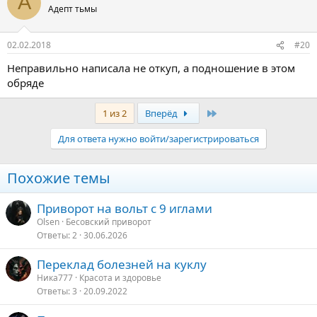
А
ц
Адепт тьмы
и
и
:
02.02.2018
#20
Неправильно написала не откуп, а подношение в этом
обряде
Последняя
1 из 2
Вперёд
Для ответа нужно войти/зарегистрироваться
Похожие темы
Приворот на вольт с 9 иглами
Olsen
Бесовский приворот
Ответы
2
30.06.2026
Переклад болезней на куклу
Ника777
Красота и здоровье
Ответы
3
20.09.2022