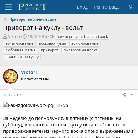
Вход
Регистрация
Приворот на личной силе
Приворот на куклу - вольт
А
Д
Т
Viktori
18.12.2015
how to get your husband back
в
а
е
вольтирование
восковая кукла
зомбирование
т
т
г
любовная магия
приворот
приворот на вольт
о
а
и
приворот на куклу
р
н
т
а
е
ч
Viktori
м
а
Шёпот из тьмы
ы
л
а
18.12.2015
#1
За неделю до полнолуния, в пятницу (с пятницы на
субботу), в полночь, готовят куклу объекта (того кого
привораживаете) из черного воска с ярко выраженными
половыми признаками из белого воска. В воск при