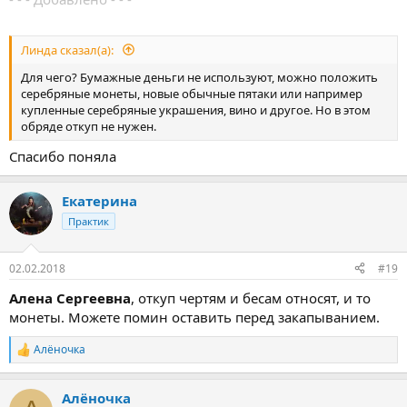
Линда сказал(а):
Для чего? Бумажные деньги не используют, можно положить
серебряные монеты, новые обычные пятаки или например
купленные серебряные украшения, вино и другое. Но в этом
обряде откуп не нужен.
Спасибо поняла
Екатерина
Практик
02.02.2018
#19
Алена Сергеевна
, откуп чертям и бесам относят, и то
монеты. Можете помин оставить перед закапыванием.
Алёночка
Р
е
а
Алёночка
к