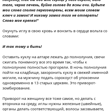
тело, черна печень, буйна голова да ясны очи. Будьте
мои слова сполна переговорены, всем моим словам
ключ и замок! И никому замка того не отпереть!
Слово мое крепко!"
Окунуть иглу в свою кровь и вонзить в сердце вольта со
словами:
И так тому и быть!
Оставить куклу на алтаре лежать до полнолуния, свечи
сжигать понемногу все это время так, чтобы к
полнолунию полностью прогорели. В ночь полнолуния
пойти на кладбище, захоронить куклу в свежей именной
могиле, на мужчину подать сорокоуст об упокоении
одновременно в 13 старых церквях. Это приворот-
зомбирование.
Приворот на женщину все тоже самое, но делать с
вторника на среду, иглы нужны железные (швейные),
органы делать соответствующий, волосы засовываете,