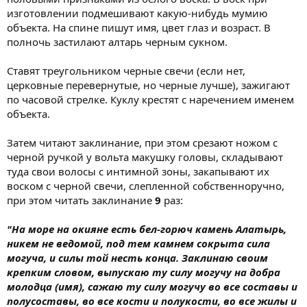
изготовлении подмешивают какую-нибудь мумию
объекта. На спине пишут имя, цвет глаз и возраст. В
полночь застилают алтарь черным сукном.
Ставят треугольником черные свечи (если нет,
церковные перевернутые, но черные лучше), зажигают
по часовой стрелке. Куклу крестят с наречением именем
объекта.
Затем читают заклинание, при этом срезают ножом с
черной ручкой у вольта макушку головы, складывают
туда свои волосы с интимной зоны, закапывают их
воском с черной свечи, слепленной собственноручно,
при этом читать заклинание
9
раз:
"На море на окияне есть бел-горюч камень Алатырь,
никем не ведомой, под тем камнем сокрыта сила
могуча, и силы той несть конца. Заклинаю своим
крепким словом, выпускаю ту силу могучу на добра
молодца (имя), сажаю ту силу могучу во все составы и
полусоставы, во все кости и полукости, во все жилы и