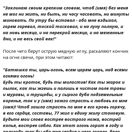
"Заклинаю своим крепким словом, чтоб (имя) без меня
не мог ни жить, ни быть, ни часу часовать, ни минуты
миновать. По утру бы вставал - обо мне вздыхал,
горем горевал, тоской тосковал, и на луну полную, и
на новь месяца, и на перекрой месяца, и на меженные
дни, и на весь свой век!"
После чего берут острую медную иглу, раскаляют кончик
на огне свечи, при этом читают:
"Батюшка ты, царь-огонь, всем царям царь, над всеми
огнями огонь!
Будь ты кроток, будь ты милостив! Как ты жарок и
пылок, как ты жгешь и палишь в чистом поле травы
и муравы, и трущобы, и у сырого дуба подземельные
коренья, так и у (имя) зажги страсть и любовь ко мне
(имя)! Чтоб зашла страсть по мне в его кровь горячу,
в его сердце, составы, 77 жил и едину жилу становую.
Будьте мои слова вострее вострого ножа, вострей
копья, вострее сабли. Как этот огонь горит в году и
полугоду, так бы обо мне сердце у него горело, бело