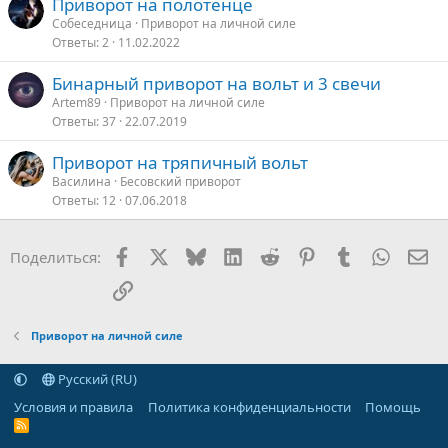
Приворот на полотенце
Собеседница
Приворот на личной силе
Ответы
2
11.02.2022
Бинарный приворот на вольт и 3 свечи
Artem89
Приворот на личной силе
Ответы
37
22.07.2019
Приворот на тряпичный вольт
Василина
Бесовский приворот
Ответы
12
07.06.2018
Facebook
X
Bluesky
LinkedIn
Reddit
Pinterest
Tumblr
WhatsA
Эл
Поделиться:
Ссылка
Приворот на личной силе
Русский (RU)
Условия и правила
Политика конфиденциальности
Помощь
R
S