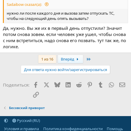
Sadaibow сказал(а):
нужно ли после каждого дня и вызова затем отпускать ТС,
чтобы на следующий день опять вызывать?
Да, нужно. Вы же их в первый день отпустили? Значит
потом снова зовем. если человек уже ушел, чтобы снова
с ним встретиться, надо снова его позвать. тут так же, по
логике.
Последняя
1 из 16
Вперёд
Для ответа нужно войти/зарегистрироваться
Facebook
X
Bluesky
LinkedIn
Reddit
Pinterest
Tumblr
WhatsA
Эл
Поделиться:
Ссылка
Бесовский приворот
Русский (RU)
Условия и правила
Политика конфиденциальности
Помощь