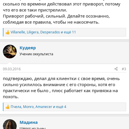
сколько по времени действовал этот приворот, потому
что его все таки пристрелили.
Приворот рабочий, сильный. Делайте осознанно,
соблюдая все правила, чтобы не накосячить.
Villanelle
,
Liligera
,
Desperados
и ещё 11
Р
е
а
Кудеяр
к
ц
Ученик оккультиста
и
и
:
09.03.2016
#3
подтверждаю, делал для клиентки с свое время, очень
сильно усилилось внимание с его стороны, хотя его
практически не было , плюс работает как привязка на
похоть.
Пчела
,
Monro
,
Amanecer
и ещё 4
Р
е
а
Мадина
к
ц
Шёпот из тьмы