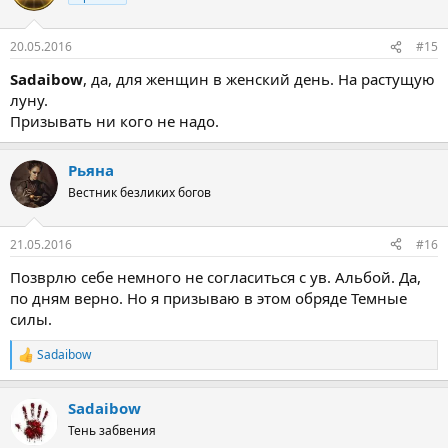
20.05.2016
#15
Sadaibow
, да, для женщин в женский день. На растущую
луну.
Призывать ни кого не надо.
Рьяна
Вестник безликих богов
21.05.2016
#16
Позврлю себе немного не согласиться с ув. Альбой. Да,
по дням верно. Но я призываю в этом обряде Темные
силы.
Sadaibow
Р
е
а
Sadaibow
к
ц
Тень забвения
и