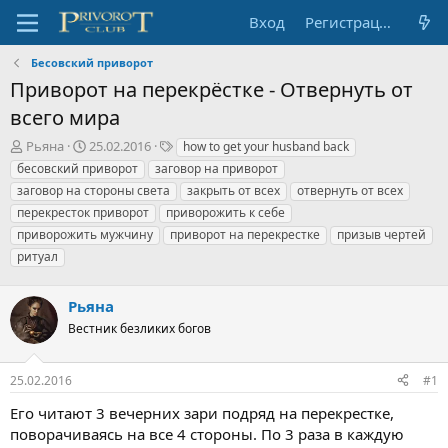
Вход
Регистрация
Бесовский приворот
Приворот на перекрёстке - Отвернуть от
всего мира
А
Д
Т
Рьяна
25.02.2016
how to get your husband back
в
а
е
бесовский приворот
заговор на приворот
т
т
г
заговор на стороны света
закрыть от всех
отвернуть от всех
о
а
и
перекресток приворот
приворожить к себе
р
н
приворожить мужчину
т
а
приворот на перекрестке
призыв чертей
е
ч
ритуал
м
а
ы
л
Рьяна
а
Вестник безликих богов
25.02.2016
#1
Его читают 3 вечерних зари подряд на перекрестке,
поворачиваясь на все 4 стороны. По 3 раза в каждую