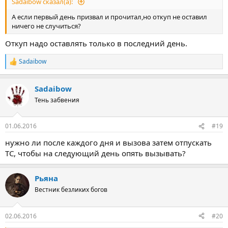
Sadaibow сказал(а):
А если первый день призвал и прочитал,но откуп не оставил
ничего не случиться?
Откуп надо оставлять только в последний день.
Sadaibow
Р
е
а
Sadaibow
к
ц
Тень забвения
и
и
:
01.06.2016
#19
нужно ли после каждого дня и вызова затем отпускать
ТС, чтобы на следующий день опять вызывать?
Рьяна
Вестник безликих богов
02.06.2016
#20