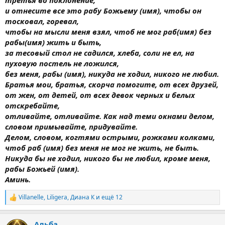
и отнесите все это рабу Божьему (имя), чтобы он
тосковал, горевал,
чтобы на мысли меня взял, чтоб не мог раб(имя) без
рабы(имя) жить и быть,
за тесовый стол не садился, хлеба, соли не ел, на
пуховую постель не ложился,
без меня, рабы (имя), никуда не ходил, никого не любил.
Братья мои, братья, скорча помогите, от всех друзей,
от жен, от детей, от всех девок черных и белых
отскребайте,
отливайте, отливайте. Как над теми окнами делом,
словом примывайте, придувайте.
Делом, словом, когтями острыми, рожками колками,
чтоб раб (имя) без меня не мог не жить, не быть.
Никуда бы не ходил, никого бы не любил, кроме меня,
рабы Божьей (имя).
Аминь.
Villanelle
,
Liligera
,
Диана К
и ещё 12
Р
е
а
Альба
к