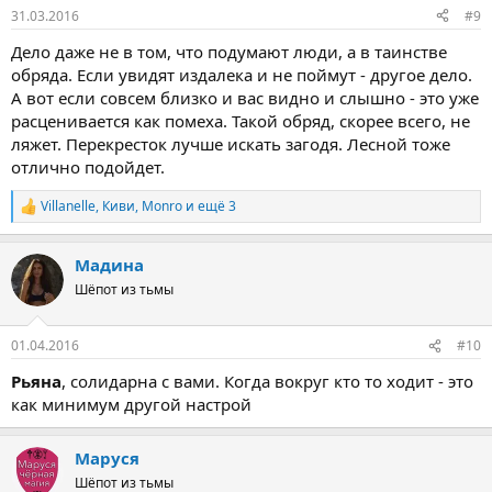
:
31.03.2016
#9
Дело даже не в том, что подумают люди, а в таинстве
обряда. Если увидят издалека и не поймут - другое дело.
А вот если совсем близко и вас видно и слышно - это уже
расценивается как помеха. Такой обряд, скорее всего, не
ляжет. Перекресток лучше искать загодя. Лесной тоже
отлично подойдет.
Villanelle
,
Киви
,
Monro
и ещё 3
Р
е
а
Мадина
к
ц
Шёпот из тьмы
и
и
:
01.04.2016
#10
Рьяна
, солидарна с вами. Когда вокруг кто то ходит - это
как минимум другой настрой
Маруся
Шёпот из тьмы