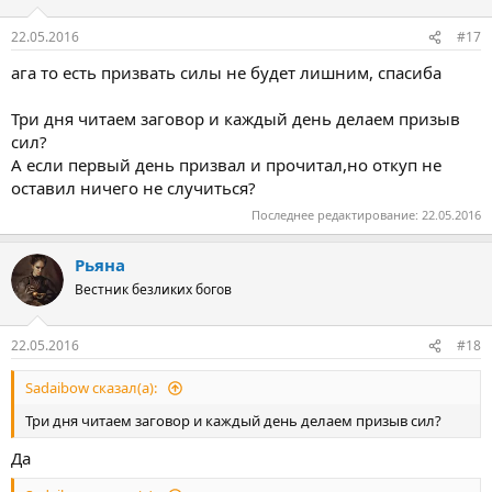
и
:
22.05.2016
#17
ага то есть призвать силы не будет лишним, спасиба
Три дня читаем заговор и каждый день делаем призыв
сил?
А если первый день призвал и прочитал,но откуп не
оставил ничего не случиться?
Последнее редактирование:
22.05.2016
Рьяна
Вестник безликих богов
22.05.2016
#18
Sadaibow сказал(а):
Три дня читаем заговор и каждый день делаем призыв сил?
Да