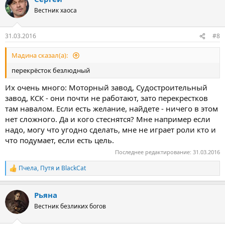
ц
Вестник хаоса
и
и
:
31.03.2016
#8
Мадина сказал(а):
перекрёсток безлюдный
Их очень много: Моторный завод, Судостроительный
завод, КСК - они почти не работают, зато перекрестков
там навалом. Если есть желание, найдете - ничего в этом
нет сложного. Да и кого стеснятся? Мне например если
надо, могу что угодно сделать, мне не играет роли кто и
что подумает, если есть цель.
Последнее редактирование:
31.03.2016
Пчела
,
Путя
и
BlackCat
Р
е
а
Рьяна
к
ц
Вестник безликих богов
и
и