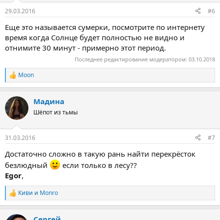
:
29.03.2016
#6
Еще это называется сумерки, посмотрите по интернету
время когда Солнце будет полностью не видно и
отнимите 30 минут - примерно этот период.
Последнее редактирование модератором:
03.10.2018
Moon
Р
е
а
Мадина
к
ц
Шёпот из тьмы
и
и
:
31.03.2016
#7
Достаточно сложно в такую рань найти перекрёсток
безлюдный
если только в лесу??
Egor
,
Киви
и
Monro
Р
е
а
Сергей
к