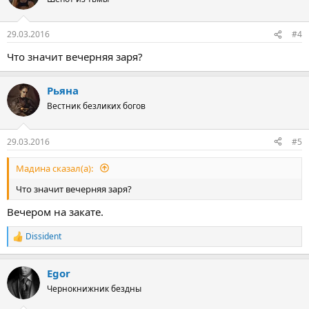
и
и
:
29.03.2016
#4
Что значит вечерняя заря?
Рьяна
Вестник безликих богов
29.03.2016
#5
Мадина сказал(а):
Что значит вечерняя заря?
Вечером на закате.
Dissident
Р
е
а
Egor
к
ц
Чернокнижник бездны
и
и