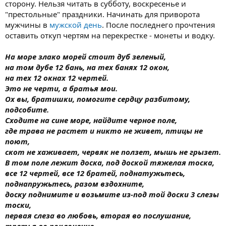
сторону. Нельзя читать в субботу, воскресенье и
"престольные" праздники. Начинать для приворота
мужчины в
мужской день
. После последнего прочтения
оставить откуп чертям на перекрестке - монеты и водку.
На море злако морей стоит дуб зеленый,
на том дубе 12 бань, на тех банях 12 окон,
на тех 12 окнах 12 чертей.
Это не черти, а братья мои.
Ох вы, братишки, помогите сердцу разбитому,
подсобите.
Сходите на сине море, найдите черное поле,
где трава не растет и никто не живет, птицы не
поют,
скот не хаживает, червяк не ползет, мышь не грызет.
В том поле лежит доска, под доской тяжелая тоска,
все 12 чертей, все 12 братей, поднатужьтесь,
поднапружьтесь, разом вздохните,
доску поднимите и возьмите из-под той доски 3 слезы
тоски,
первая слеза во любовь, вторая во послушание,
третья во поклонение,