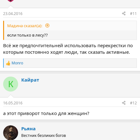
23.04.2016
#11
Мадина сказал(а):
если только в лесу??
Всё же предпочтительней использовать перекрестки по
которым постоянно ходят люди, так сказать активные.
Monro
Р
е
а
Кайрат
к
К
ц
и
и
:
16.05.2016
#12
а этот приворот только для женщин?
Рьяна
Вестник безликих богов