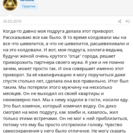
ц
Практик
и
и
:
26.02.2016
#2
Когда-то давно моя подруга делала этот приворот.
Рассказываю все как было. В то время колдовали мы на
все что шевелится, а что не шевелится, расшевеливали и
на это колдовали. И вот, моя подруга, коллега-ведьма,
будучи женой очень крутого "отца" города, решает
приворожить партнера своего мужа. Я уже и не помню
зачем, может просто так. И она совершает именно этот
приворот. За её квалификацию я могу поручиться даже
спустя столько лет, сделала она все правильно. Итог был
таким. Мы потеряли этого мужчину на несколько
месяцев. Он не выходил из своей квартиры и
неимоверно пил. Мы к нему ходили в гости, носили еду.
Это был хомячок, который хомячил водку. Он дико
смотрел на мою подругу, как зомби и, казалось, жил
только этими встречами. Он не мог к ней приблизиться,
потому что ему бы просто отстрелили голову. Чувство
самосохранения у него было отличное. Не могу сказать