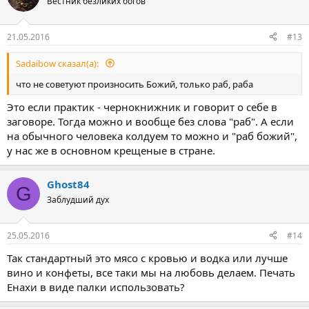
Вестник безликих богов
21.05.2016
#13
Sadaibow сказал(а):
что не советуют произносить Божий, только раб, раба
Это если практик - чернокнижник и говорит о себе в
заговоре. Тогда можно и вообще без слова "раб". А если
на обычного человека колдуем то можно и "раб божий",
у нас же в основном крещеные в стране.
Ghost84
G
Заблудший дух
25.05.2016
#14
Так стандартный это мясо с кровью и водка или лучше
вино и конфеты, все таки мы на любовь делаем. Печать
Енахи в виде палки использовать?