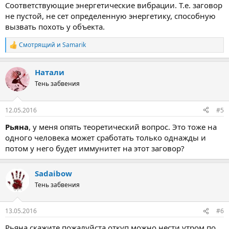
Соответствующие энергетические вибрации. Т.е. заговор
не пустой, не сет определенную энергетику, способную
вызвать похоть у объекта.
Смотрящий
и
Samarik
Р
е
а
Натали
к
ц
Тень забвения
и
и
:
12.05.2016
#5
Рьяна
, у меня опять теоретический вопрос. Это тоже на
одного человека может сработать только однажды и
потом у него будет иммунитет на этот заговор?
Sadaibow
Тень забвения
13.05.2016
#6
Рьяна скажите пожалуйста откуп можно нести утром по