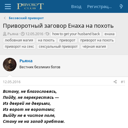
Вход
Регистрация
Бесовский приворот
Приворотный заговор Енаха на похоть
А
Д
Т
Рьяна
12.05.2016
how to get your husband back
енаха
в
а
е
любовная магия
на похоть
приворот
приворот на похоть
т
т
г
приворот на секс
сексуальный приворот
чёрная магия
о
а
и
р
н
т
а
Рьяна
е
ч
Вестник безликих богов
м
а
ы
л
а
12.05.2016
#1
Встану, не благословясь,
Пойду, не перекрестясь —
Из дверей не дверьми,
Из ворот не воротами;
Выйду не в чистое поле,
Стану не на запад хребтом.