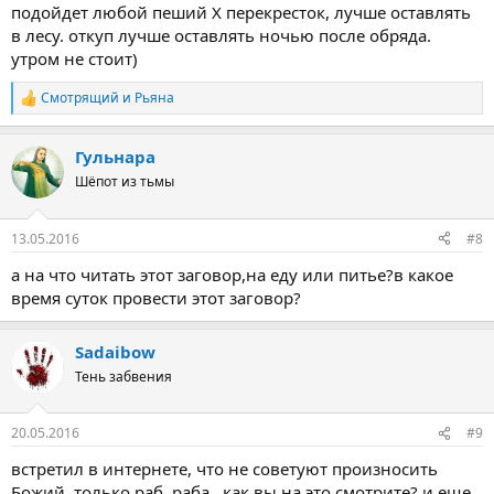
подойдет любой пеший Х перекресток, лучше оставлять
в лесу. откуп лучше оставлять ночью после обряда.
утром не стоит)
Смотрящий
и
Рьяна
Р
е
а
Гульнара
к
ц
Шёпот из тьмы
и
и
:
13.05.2016
#8
а на что читать этот заговор,на еду или питье?в какое
время суток провести этот заговор?
Sadaibow
Тень забвения
20.05.2016
#9
встретил в интернете, что не советуют произносить
Божий, только раб, раба...как вы на это смотрите? и еще