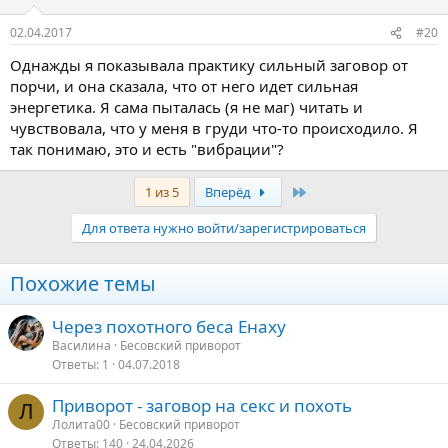
02.04.2017
#20
Однажды я показывала практику сильный заговор от
порчи, и она сказала, что от него идет сильная
энергетика. Я сама пыталась (я не маг) читать и
чувствовала, что у меня в груди что-то происходило. Я
так понимаю, это и есть "вибрации"?
Последняя
1 из 5
Вперёд
Для ответа нужно войти/зарегистрироваться
Похожие темы
Через похотного беса Енаху
Василина
Бесовский приворот
Ответы
1
04.07.2018
Приворот - заговор на секс и похоть
Л
Лолита00
Бесовский приворот
Ответы
140
24.04.2026