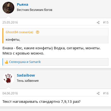
Рьяна
Вестник безликих богов
25.05.2016
#15
Ghost84 сказал(а):
конфеты,
Енаха - бес, какие конфеты) Водка, сигареты, монеты.
Мясо с кровью можно.
Селенушка
и
Samarik
Р
е
а
Sadaibow
к
ц
Тень забвения
и
и
:
04.06.2016
#16
Текст наговаривать стандартно 7,9,13 раз?