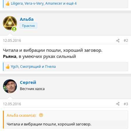
Liligera
,
Vera-v-Very
,
Amanecer
и ещё 4
Р
е
а
Альба
к
ц
Практик
и
и
:
12.05.2016
#2
Читала и вибрации пошли, хороший заговор.
Рьяна
, в умеючих руках сильный
Ygch
,
Смотрящий
и
Пчела
Р
е
а
Сергей
к
ц
Вестник хаоса
и
и
:
12.05.2016
#3
Альба сказал(а):
Читала и вибрации пошли, хороший заговор.