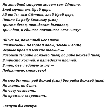
На западной стороне живет сам С@тана,
Злой мучитель Ирод-царь.
Ай же Ты, сам С@тана, злой Ирод-царь,
Пошли Ты рабу Божьему (имя)
Триста бесов, пятьдесят дьяволов,
Три и два, и единого похотного Беса Енаху!
Ой же Ты, похотный Бес Енаха!
Разжигаешь Ты горы и долы, земли и воды,
Чёрные брови и мягкие тельца —
Разожги Ты раба Божьего (имя) по рабе Божьей (имя)
В триста костей, в пятьдесят плотей,
В три, две и единую жилу —
Подпятную, становую!
Не мог бы тот раб Божий (имя) без рабы Божьей (имя)
Ни жить, ни быть,
Ни часу часовать,
Ни времени скоротать.
Сохнучи бы сохнул: