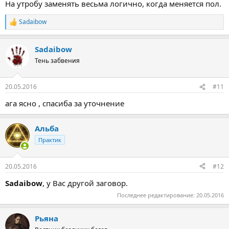
На утробу заменять весьма логично, когда меняется пол.
Sadaibow
Р
е
а
Sadaibow
к
ц
Тень забвения
и
и
:
20.05.2016
#11
ага ясно , спасиба за уточнение
Альба
Практик
20.05.2016
#12
Sadaibow
, у Вас другой заговор.
Последнее редактирование:
20.05.2016
Рьяна