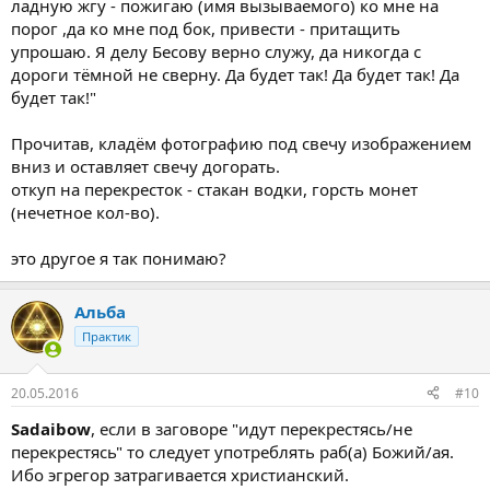
ладную жгу - пожигаю (имя вызываемого) ко мне на
порог ,да ко мне под бок, привести - притащить
упрошаю. Я делу Бесову верно служу, да никогда с
дороги тёмной не сверну. Да будет так! Да будет так! Да
будет так!"
Прочитав, кладём фотографию под свечу изображением
вниз и оставляет свечу догорать.
откуп на перекресток - стакан водки, горсть монет
(нечетное кол-во).
это другое я так понимаю?
Альба
Практик
20.05.2016
#10
Sadaibow
, если в заговоре "идут перекрестясь/не
перекрестясь" то следует употреблять раб(а) Божий/ая.
Ибо эгрегор затрагивается христианский.