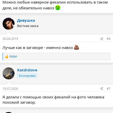
Можно любые наверное фекалии использовать в таком
деле, не обязательно навоз
Девушка
Вестник хаоса
26.04.2019
#6
Лучше как в заговоре - именно навоз
Velan
Р
е
а
Katdislove
к
ц
Блокировка
и
и
:
19.07.2026
#7
Я делала с помощью своих фекалий на фото человека
похожий заговор.