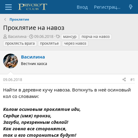
Вход
Регистрация
Проклятие
Проклятие на навоз
А
Д
Т
Василина
09.06.2018
мансур
порча на навоз
в
а
е
проклясть врага
проклятье
через навоз
т
т
г
о
а
и
Василина
р
н
т
Вестник хаоса
а
е
ч
м
а
09.06.2018
#1
ы
л
а
Найти в деревне кучу навоза. Воткнуть в неё осиновый
кол со словами:
Колом осиновым проклятие иди,
Сердце (имя) пронзи,
Загуби, презренным сделай!
Как говна все сторонятся,
так и его сторониться будут!