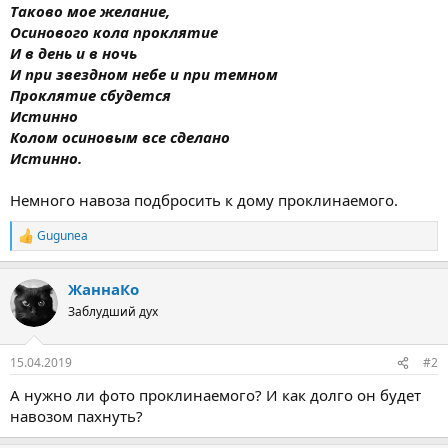
Таково мое желание,
Осинового кола проклятие
И в день и в ночь
И при звездном небе и при темном
Проклятие сбудется
Истинно
Колом осиновым все сделано
Истинно.
Немного навоза подбросить к дому проклинаемого.
Gugunea
Р
е
а
ЖаннаКо
к
ц
Заблудший дух
и
и
:
15.04.2019
#2
А нужно ли фото проклинаемого? И как долго он будет
навозом пахнуть?