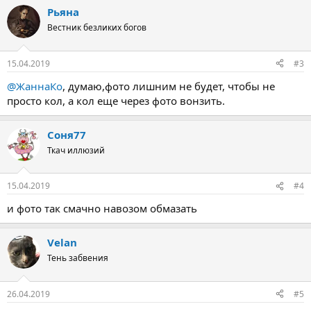
Рьяна
Вестник безликих богов
15.04.2019
#3
@ЖаннаКо
, думаю,фото лишним не будет, чтобы не
просто кол, а кол еще через фото вонзить.
Соня77
Ткач иллюзий
15.04.2019
#4
и фото так смачно навозом обмазать
Velan
Тень забвения
26.04.2019
#5