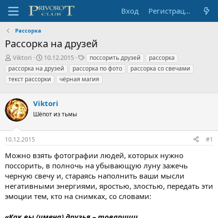
Вход
Регистрация
Рассорка
Рассорка на друзей
А
Д
Т
Viktori
10.12.2015
поссорить друзей
рассорка
в
а
е
рассорка на друзей
рассорка по фото
рассорка со свечами
т
т
г
текст рассорки
чёрная магия
о
а
и
р
н
т
а
Viktori
е
ч
Шёпот из тьмы
м
а
ы
л
а
10.12.2015
#1
Можно взять фотографии людей, которых нужно
поссорить, в полночь на убывающую луну зажечь
черную свечу и, стараясь наполнить ваши мысли
негативными энергиями, яростью, злостью, передать эти
эмоции тем, кто на снимках, со словами:
«Как вы (имена) друзья – товарищи,