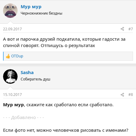
Мур мур
Чернокнижник бездны
22.09.2017
#7
А вот и парочка друзей подкатила, которые гадости за
спиной говорят. Отпишусь о результатах
OTDup
Р
е
а
Sasha
к
ц
Собиратель душ
и
и
:
15.10.2017
#8
Мур мур
, скажите как сработало если сработало.
- - - Добавлено - - -
Если фото нет, можно человечков рисовать с именами?