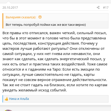
20.10.2017
#17
Валерияя сказал(а):
Вот теперь попробуй пойми как же все таки верно)
Все правы кто отписался, важен четкий, сильный посыл,
что бы в этот момент в голове четко была представлена
цель, последствия, конструкция действия. Почему у
мастеров лучше работают ритуалы? Они отключены от
самой ситуации, у них нет гнева или ненависти, они
знают как сделать, как сделать энергетический посыл, у
них есть опыт и практика таких воздействий. Тоже самое
относится и к гаданиям на Таро: Если есть эмоции по
ситуации, лучше самостоятельно не гадать, карты
покажут не совсем верное отражение действительности.
Так же не стоит гадать на близких, если хотите по картам
увидеть желаемый исход событий.
Ника
и
Альба
Р
е
а