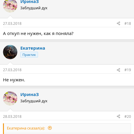
ИринаЗ
к
ц
Заблудший дух
и
и
:
27.03.2018
#18
А откуп не нужен, как я поняла?
Екатерина
Практик
27.03.2018
#19
Не нужен.
ИринаЗ
Заблудший дух
28.03.2018
#20
Екатерина сказал(а):