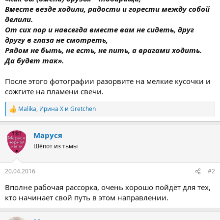
Вместе везде ходили, радости и горести между собой
делили.
От сих пор и навсегда вместе вам не сидеть, друг
другу в глаза не смотреть,
Рядом не быть, не есть, не пить, а врагами ходить.
Да будет так».
После этого фотографии разорвите на мелкие кусочки и
сожгите на пламени свечи.
Malika
,
Ирина Х
и
Gretchen
Р
е
а
Маруся
к
ц
Шёпот из тьмы
и
и
:
20.04.2016
#2
Вполне рабочая рассорка, очень хорошо пойдёт для тех,
кто начинает свой путь в этом направлении.