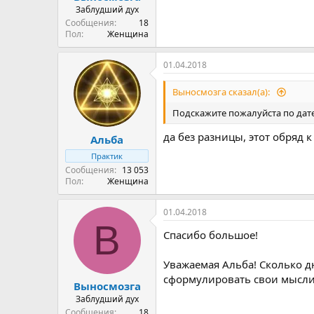
Заблудший дух
Сообщения
18
Пол
Женщина
01.04.2018
Выносмозга сказал(а):
Подскажите пожалуйста по дате
да без разницы, этот обряд к
Альба
Практик
Сообщения
13 053
Пол
Женщина
01.04.2018
В
Спасибо большое!
Уважаемая Альба! Сколько дн
сформулировать свои мысли? 
Выносмозга
Заблудший дух
Сообщения
18