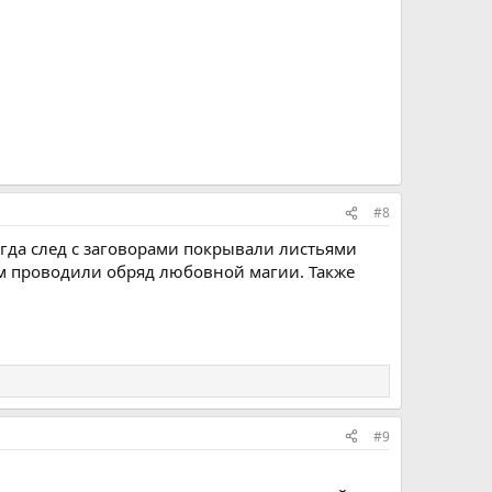
#8
да след с заговорами покрывали листьями
ам проводили обряд любовной магии. Также
#9