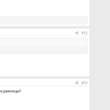
#12
#13
ез разницы?