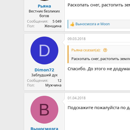
Раскопать снег, растопить з
Рьяна
Вестник безликих
богов
Сообщения
5 049
Выносмозга
и
Moon
Р
Пол
Женщина
е
а
09.03.2018
к
D
ц
и
Рьяна сказал(а):
и
:
Раскопать снег, растопить зем
Спасибо. До этого не додума
Dimon72
Заблудший дух
Сообщения
12
Пол
Мужчина
01.04.2018
В
Подскажите пожалуйста по д
Выносмозга