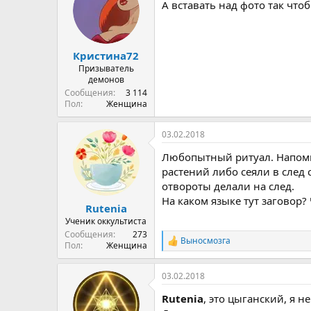
А вставать над фото так что
Кристина72
Призыватель
демонов
Сообщения
3 114
Пол
Женщина
03.02.2018
Любопытный ритуал. Напомн
растений либо сеяли в след
отвороты делали на след.
На каком языке тут заговор? 
Rutenia
Ученик оккультиста
Сообщения
273
Выносмозга
Р
Пол
Женщина
е
а
03.02.2018
к
ц
Rutenia
, это цыганский, я н
и