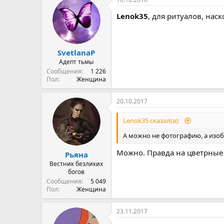
Lenok35
, для ритуалов, нас
SvetlanaP
Адепт тьмы
Сообщения
1 226
Пол
Женщина
20.10.2017
Lenok35 сказал(а):
А можно не фотографию, а изо
Можно. Правда на цветрные 
Рьяна
Вестник безликих
богов
Сообщения
5 049
Пол
Женщина
23.11.2017