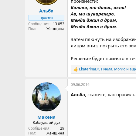
произнести:
а
Колико, то-дивис, акно!
Альба
Ав, ми шукаренгро,
Практик
Менди джал а дром,
Сообщения
13 053
Менди джал а дром.
Пол
Женщина
Затем плюнуть на изображен
лицом вниз, покрыть его зем
Решение будет принято в те
EkaterinaDr
,
Пчела
,
Monro
и ещё
Р
е
а
09.06.2016
к
ц
Альба
, скажите, как правил
и
и
:
Макена
Заблудший дух
Сообщения
29
Пол
Женщина