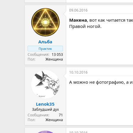
09.06.2016
Макена
, вот как читается т
Правой ногой.
Альба
Практик
Сообщения
13 053
Пол
Женщина
10.10.2016
А можно не фотографию, а и
Lenok35
Заблудший дух
Сообщения
71
Пол
Женщина
10.10.2016