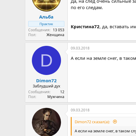
и
Да, на след очень сильные з
:
по его следам.
Альба
Практик
Кристина72
, да, вставать 
Сообщения
13 053
Пол
Женщина
09.03.2018
D
А если на земле снег, в таком
Dimon72
Заблудший дух
Сообщения
12
Пол
Мужчина
09.03.2018
Dimon72 сказал(а):
А если на земле снег, в таком с