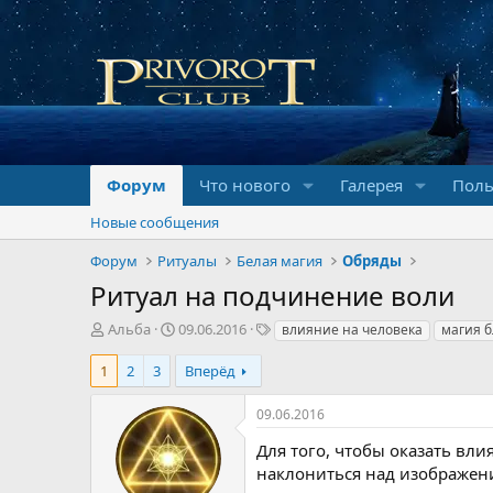
Форум
Что нового
Галерея
Поль
Новые сообщения
Форум
Ритуалы
Белая магия
Обряды
Ритуал на подчинение воли
А
Д
Т
Альба
09.06.2016
влияние на человека
магия 
в
а
е
т
т
г
1
2
3
Вперёд
о
а
и
р
н
09.06.2016
т
а
е
ч
Для того, чтобы оказать вл
м
а
наклониться над изображени
ы
л