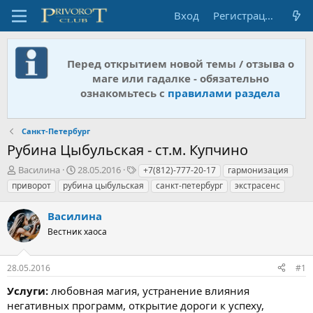
Вход
Регистрация
Перед открытием новой темы / отзыва о
маге или гадалке - обязательно
ознакомьтесь с
правилами раздела
Санкт-Петербург
Рубина Цыбульская - ст.м. Купчино
А
Д
Т
Василина
28.05.2016
+7(812)-777-20-17
гармонизация
в
а
е
приворот
рубина цыбульская
санкт-петербург
экстрасенс
т
т
г
о
а
и
Василина
р
н
т
Вестник хаоса
а
е
ч
м
а
28.05.2016
#1
ы
л
а
Услуги:
любовная магия, устранение влияния
негативных программ, открытие дороги к успеху,