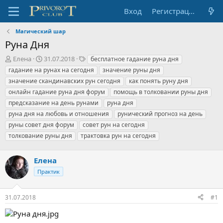
Вход
Регистрация
Магический шар
Руна Дня
А
Д
Т
Елена
31.07.2018
бесплатное гадание руна дня
в
а
е
гадание на рунах на сегодня
значение руны дня
т
т
г
значение скандинавских рун сегодня
как понять руну дня
о
а
и
онлайн гадание руна дня форум
помощь в толковании руны дня
р
н
предсказание на день рунами
т
а
руна дня
е
ч
руна дня на любовь и отношения
рунический прогноз на день
м
а
руны совет дня форум
совет рун на сегодня
ы
л
толкование руны дня
трактовка рун на сегодня
а
Елена
Практик
31.07.2018
#1