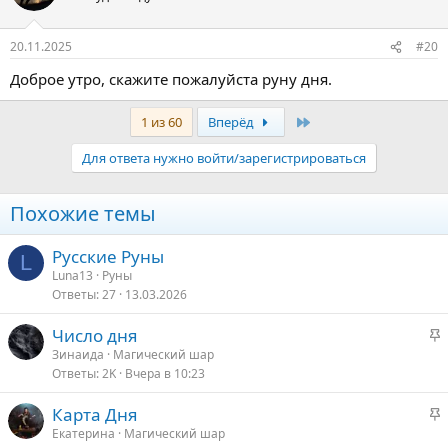
20.11.2025
#20
Доброе утро, скажите пожалуйста руну дня.
Последняя
1 из 60
Вперёд
Для ответа нужно войти/зарегистрироваться
Похожие темы
Русские Руны
L
Luna13
Руны
Ответы
27
13.03.2026
З
Число дня
а
Зинаида
Магический шар
Ответы
2K
Вчера в 10:23
к
р
З
Карта Дня
е
а
Екатерина
Магический шар
п