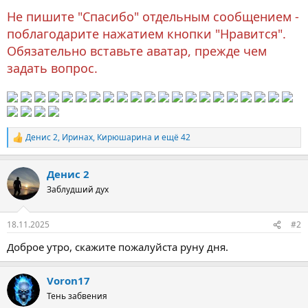
Не пишите "Спасибо" отдельным сообщением -
поблагодарите нажатием кнопки "Нравится".
Обязательно вставьте аватар, прежде чем
задать вопрос.
Денис 2
,
Иринах
,
Кирюшарина
и ещё 42
Р
е
а
Денис 2
к
ц
Заблудший дух
и
и
:
18.11.2025
#2
Доброе утро, скажите пожалуйста руну дня.
Voron17
Тень забвения