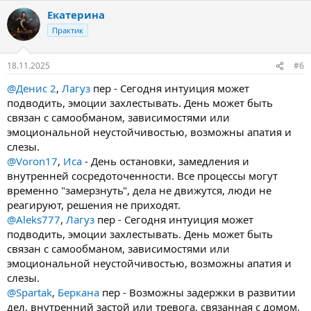
Екатерина
Практик
18.11.2025
#6
@Денис 2
,
Лагуз
пер - Сегодня интуиция может
подводить, эмоции захлестывать. День может быть
связан с самообманом, зависимостями или
эмоциональной неустойчивостью, возможны апатия и
слезы.
@Voron17
,
Иса
- День остановки, замедления и
внутренней сосредоточенности. Все процессы могут
временно "замерзнуть", дела не движутся, люди не
реагируют, решения не приходят.
@Aleks777
,
Лагуз
пер - Сегодня интуиция может
подводить, эмоции захлестывать. День может быть
связан с самообманом, зависимостями или
эмоциональной неустойчивостью, возможны апатия и
слезы.
@Spartak
,
Беркана
пер - Возможны задержки в развитии
дел, внутренний застой или тревога, связанная с домом,