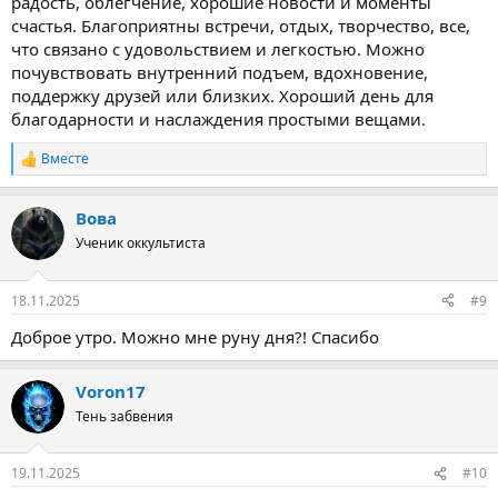
радость, облегчение, хорошие новости и моменты
счастья. Благоприятны встречи, отдых, творчество, все,
что связано с удовольствием и легкостью. Можно
почувствовать внутренний подъем, вдохновение,
поддержку друзей или близких. Хороший день для
благодарности и наслаждения простыми вещами.
Вместе
Р
е
а
Вова
к
ц
Ученик оккультиста
и
и
:
18.11.2025
#9
Доброе утро. Можно мне руну дня?! Спасибо
Voron17
Тень забвения
19.11.2025
#10