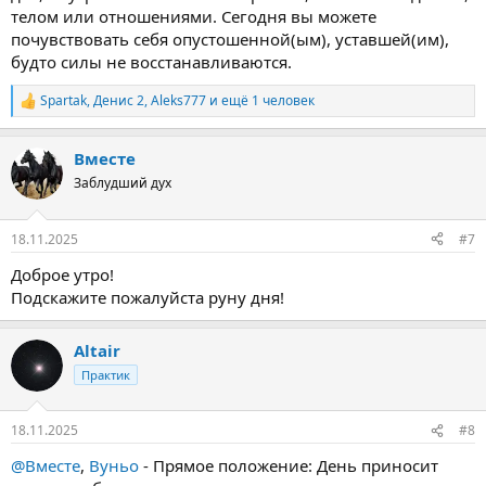
телом или отношениями. Сегодня вы можете
почувствовать себя опустошенной(ым), уставшей(им),
будто силы не восстанавливаются.
Spartak
,
Денис 2
,
Aleks777
и ещё 1 человек
Р
е
а
Вместе
к
ц
Заблудший дух
и
и
:
18.11.2025
#7
Доброе утро!
Подскажите пожалуйста руну дня!
Altair
Практик
18.11.2025
#8
@Вместе
,
Вуньо
- Прямое положение: День приносит