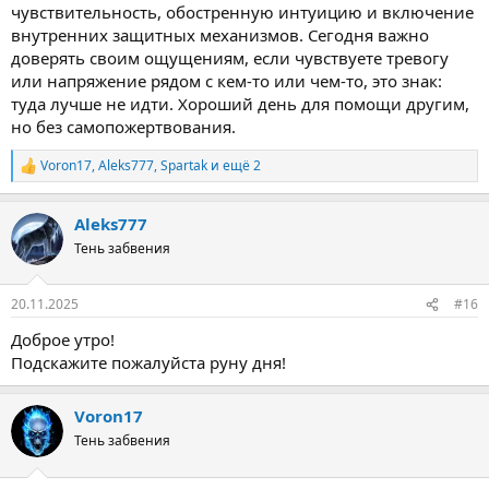
чувствительность, обостренную интуицию и включение
внутренних защитных механизмов. Сегодня важно
доверять своим ощущениям, если чувствуете тревогу
или напряжение рядом с кем-то или чем-то, это знак:
туда лучше не идти. Хороший день для помощи другим,
но без самопожертвования.
Voron17
,
Aleks777
,
Spartak
и ещё 2
Р
е
а
Aleks777
к
ц
Тень забвения
и
и
:
20.11.2025
#16
Доброе утро!
Подскажите пожалуйста руну дня!
Voron17
Тень забвения