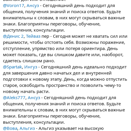
@Voron17
,
Ансуз
- Сегодняшний день подходит для
общения, получения знаний и поиска ответов. Будьте
внимательны к словам, в них могут скрываться важные
знаки. Благоприятны переговоры, обучение,
выступления, консультации.
@Денис 2
,
Тейваз
пер - Сегодня может не хватать сил или
решимости, чтобы отстоять себя. Возможны поражение,
отступление, упрямство или потеря ориентира. День
может показать, где вы слишком давите или, наоборот,
сдаетесь слишком рано.
@Spartak
,
Ингуз
- Сегодняшний день идеально подходит
для завершения давно начатых дел и внутренней
подготовки к новому этапу. День, когда можно отпустить
старое, освободить пространство и позволить чему-то
новому начать расти.
@Aleks777
,
Ансуз
- Сегодняшний день подходит для
общения, получения знаний и поиска ответов. Будьте
внимательны к словам, в них могут скрываться важные
знаки. Благоприятны переговоры, обучение,
выступления, консультации.
@Вова
,
Альгиз
- Альгиз указывает на высокую