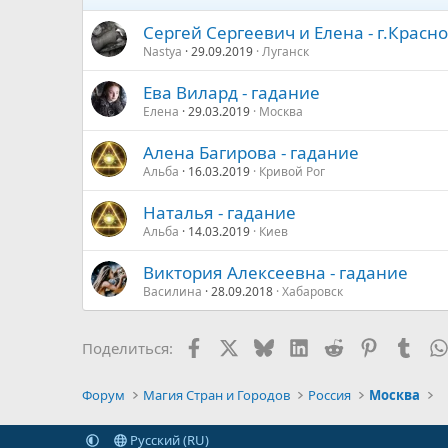
Сергей Сергеевич и Елена - г.Красн
Nastya
29.09.2019
Луганск
Ева Вилард - гадание
Елена
29.03.2019
Москва
Алена Багирова - гадание
Альба
16.03.2019
Кривой Рог
Наталья - гадание
Альба
14.03.2019
Киев
Виктория Алексеевна - гадание
Василина
28.09.2018
Хабаровск
Facebook
X
Bluesky
LinkedIn
Reddit
Pinterest
Tumb
Поделиться:
Форум
Магия Стран и Городов
Россия
Москва
Русский (RU)