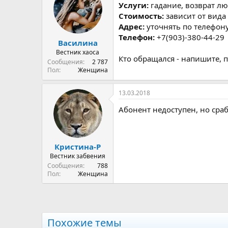
р
н
Услуги:
гадание, возврат лю
т
а
Стоимость:
зависит от вида
е
ч
Адрес:
уточнять по телефон
м
а
Телефон:
+7(903)-380-44-29
ы
л
Василина
а
Вестник хаоса
Кто обращался - напишите, 
Сообщения
2 787
Пол
Женщина
13.03.2018
Абонент недоступен, но сра
Кристина-Р
Вестник забвения
Сообщения
788
Пол
Женщина
Похожие темы