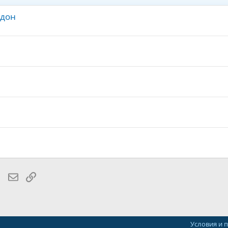
одон
lr
WhatsApp
Электронная почта
Ссылка
Условия и 