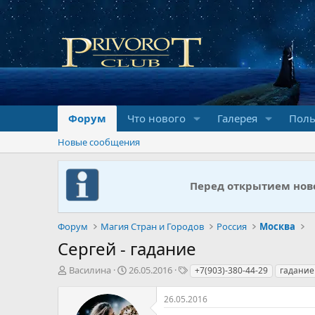
Форум
Что нового
Галерея
Поль
Новые сообщения
Перед открытием ново
Форум
Магия Стран и Городов
Россия
Москва
Сергей - гадание
А
Д
Т
Василина
26.05.2016
+7(903)-380-44-29
гадание
в
а
е
т
т
г
26.05.2016
о
а
и