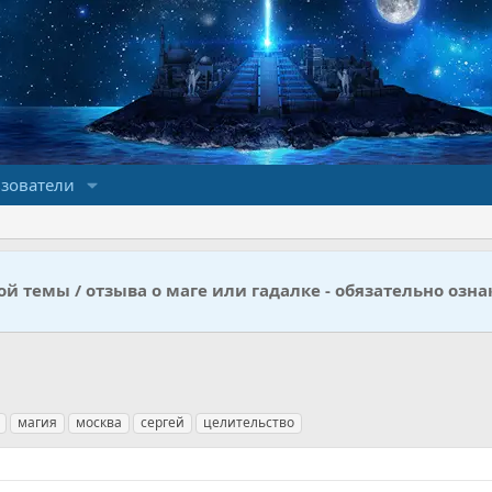
зователи
й темы / отзыва о маге или гадалке - обязательно озна
магия
москва
сергей
целительство