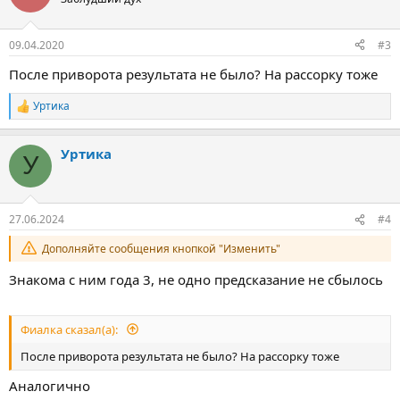
09.04.2020
#3
После приворота результата не было? На рассорку тоже
Уртика
Р
е
а
Уртика
к
У
ц
и
и
:
27.06.2024
#4
Дополняйте сообщения кнопкой "Изменить"
Знакома с ним года 3, не одно предсказание не сбылось
Фиалка сказал(а):
После приворота результата не было? На рассорку тоже
Аналогично