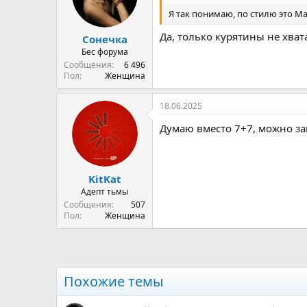
Я так понимаю, по стилю это Ма
Да, только курятины не хват
Сонечка
Бес форума
Сообщения
6 496
Пол
Женщина
18.06.2025
Думаю вместо 7+7, можно за
KitKat
Адепт тьмы
Сообщения
507
Пол
Женщина
Похожие темы