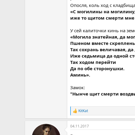
Опосля, коль ход с кладбища
«С могилины на могилину,
иже то щитом смерти мне
У сей калиточки кинь на зем
«Могила знатейная, да мог
Пшеном вместе скреплены
Так сохрань величавая, да
Иже седьмица да одной с
Так ходом перейти
Да по обе сторонушки.
Аминь».
Замок:
"Нынче щит смерти воздви
KitKat
Р
е
а
04.11.2017
к
ц