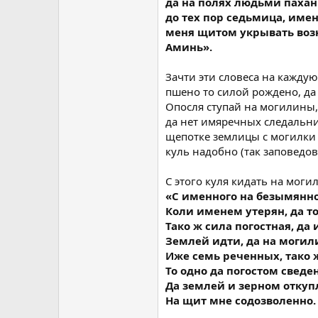
да на полях людьми пахан
до тех пор седьмица, име
меня щитом укрывать воз
Аминь».
Зачти эти словеса на кажду
пшено то силой рождено, да
Опосля ступай на могилины,
да нет имяречных следальн
щепотке землицы с могилки 
куль надобно (так заповедов
С этого куля кидать на моги
«С именного на безымянног
Коли именем утерян, да т
Тако ж сила погостная, да
Землей идти, да на могил
Иже семь реченных, тако 
То одно да погостом сведен
Да землей и зерном откуп
На щит мне содозволенно
.