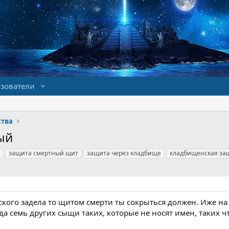
зователи
ства
ый
защита смертный щит
защита через кладбище
кладбищенская за
кого задела то щитом смерти ты сокрыться должен. Иже на
 да семь других сыщи таких, которые не носят имен, таких 