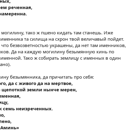
ных,
нем реченная,
намеренна.
ю могилину, тако ж пшено кидать там станешь. Иже
 именника та силища на схрон твой величавый пойдет.
 что безвозветностью украшены, да нет там именников,
иков. Да на каждую могилину безымянную кинь по
именной. Тако ж собирать землицу с именных в один
ано).
лину безымянника, да причитать про себя:
о, да с живого да на мертвое,
о щепоткой земли нынче мерен,
 именная,
ицу,
ж семь неизреченных.
о,
лено,
. Аминь»