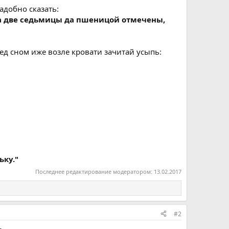
адобно сказать:
 Да две седьмицы да пшеницой отмечены,
ред сном иже возле кровати зачитай усыпь:
ьку."
Последнее редактирование модератором:
13.02.2017
#2