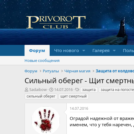
Форум
Что нового
Галерея
Поль
Новые сообщения
Форум
Ритуалы
Чёрная магия
Защита от колдов
Сильный оберег - Щит смертн
А
Д
Т
Sadaibow
14.07.2016
защита
защита на погосте
в
а
е
сильный оберег
щит смертный
т
т
г
о
а
и
14.07.2016
р
н
т
а
Оградой надежной от вражес
е
ч
именем, что у тебя наречен,
м
а
ы
л