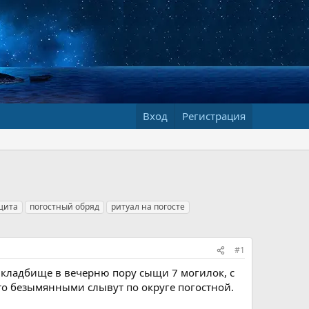
Вход
Регистрация
щита
погостный обряд
ритуал на погосте
#1
 кладбище в вечерню пору сыщи 7 могилок, с
что безымянными слывут по округе погостной.