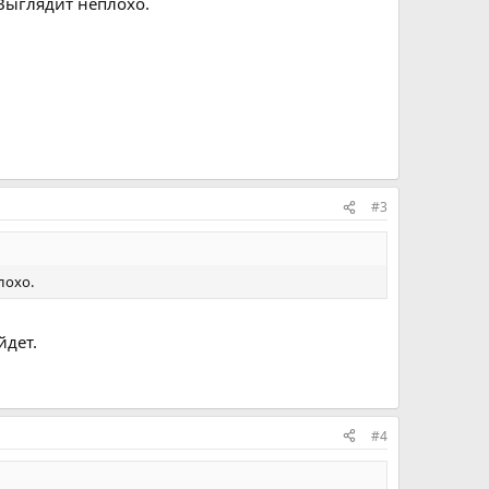
 Выглядит неплохо.
#3
лохо.
йдет.
#4