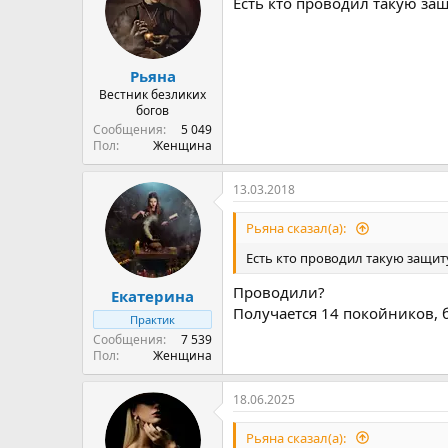
Есть кто проводил такую защ
и
и
:
Рьяна
Вестник безликих
богов
Сообщения
5 049
Пол
Женщина
13.03.2018
Рьяна сказал(а):
Есть кто проводил такую защит
Проводили?
Екатерина
Получается 14 покойников, 
Практик
Сообщения
7 539
Пол
Женщина
18.06.2025
Рьяна сказал(а):