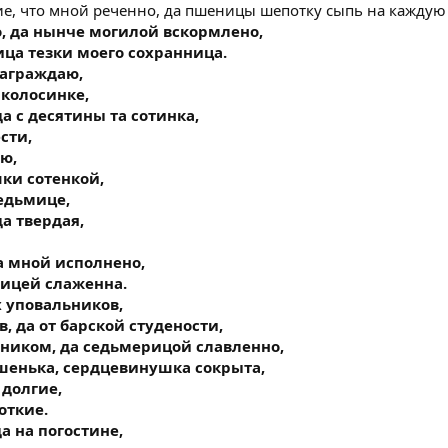
ие, что мной реченно, да пшеницы шепотку сыпь на кажду
, да нынче могилой вскормлено,
ца тезки моего сохранница.
награждаю,
 колосинке,
да с десятины та сотинка,
сти,
ю,
ки сотенкой,
седьмице,
а твердая,
а мной исполнено,
мицей слаженна.
х уповальников,
, да от барской студености,
нником, да седьмерицой славленно,
шенька, сердцевинушка сокрыта,
 долгие,
откие.
а на погостине,