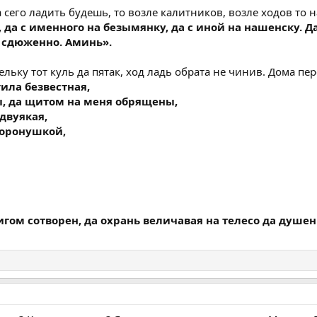
 сего ладить будешь, то возле калитников, возле ходов то н
 да с именного на безымянку, да с иной на нашенску.
 сдюженно. Аминь».
ельку тот куль да пятак, ход ладь обрата не чинив. Дома пе
ила безвестная,
, да щитом на меня обрящены,
 двуякая,
торонушкой,
гом сотворен, да охрань величавая на телесо да душен