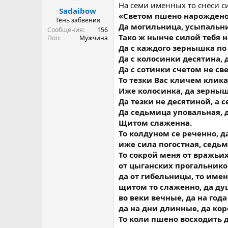
На семи именных то снеси с
а
Sadaibow
«Светом пшено нарождено
Тень забвения
Да могильница, усыпальни
Сообщения
156
Тако ж нынче силой тебя 
Пол
Мужчина
Да с каждого зернышка по
Да с колосинки десятина, 
Да с сотинки счетом не све
То тезки Вас кличем клика
Иже колосинка, да зерныш
Да тезки не десятиной, а 
Да седьмица уповальная, д
Щитом слаженна.
То колдуном се реченно, д
иже сила погостная, седь
То сокрой меня от вражьи
от цыганских прогальников
да от гибельницы, то име
щитом то слаженно, да ду
во веки вечные, да на года
да на дни длинные, да кор
То коли пшено восходить д