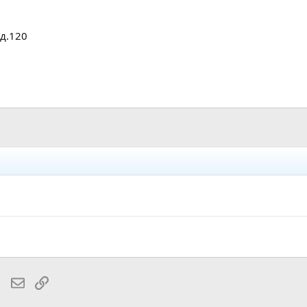
д.120
lr
WhatsApp
Электронная почта
Ссылка