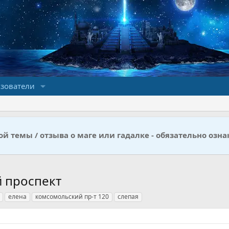
зователи
й темы / отзыва о маге или гадалке - обязательно озна
й проспект
елена
комсомольский пр-т 120
слепая