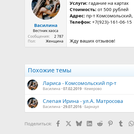
р
н
Услуги:
гадание на картах
т
а
Стоимость:
от 500 рублей
е
ч
Адрес:
пр-т Комсомольский, 
м
а
Телефон:
+7(923)-161-06-15
ы
л
Василина
а
Вестник хаоса
Сообщения
2 787
Жду ваших отзывов!
Пол
Женщина
Похожие темы
Лариса - Комсомольский пр-т
Василина
07.02.2019
Кемерово
Слепая Ирина - ул.А. Матросова
Василина
29.07.2016
Барнаул
Facebook
X
Bluesky
LinkedIn
Reddit
Pinterest
Tumb
Поделиться: