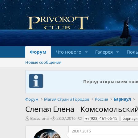
Форум
Что нового
Галерея
Поль
Новые сообщения
Перед открытием ново
Форум
Магия Стран и Городов
Россия
Барнаул
Слепая Елена - Комсомольски
А
Д
Т
Василина
28.07.2016
+7(923)-161-06-15
барнаул
в
а
е
т
т
г
28.07.2016
о
а
и