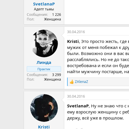
SvetlanaP
Адепт тьмы
Сообщения
1 226
Пол
Женщина
30.04.2016
Kristi
, Это просто жесть, гд
мужик от меня побежал к др
были. Возможно они в вас ви
расслаблялись. Но не до так
Линда
востребована и если он буде
Практик
найти мужчину постарше, на
Сообщения
3 299
Пол
Женщина
ZAlenaZ
Р
е
а
30.04.2016
к
ц
SvetlanaP
, Ну не знаю что 
и
и
ему взрослую женщину с ребе
:
держу, всё уже в прошлом.
Kristi