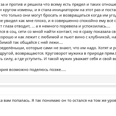
 за и против и решила что всему есть предел и таких отноше
и кругом измены, и я стала инициатором на этот раз и поста
что только они могут бросать и возвращаться когда им угодн
е увидел как мне плохо, и я совершенно спокойно ему всё с
 глаза отводит, ... а я немного поревела и успокоилась....
лся в соц. сети со мной найти контакт, но я сразу показала 
хорошо и как лежит с любимой и пьют вино с клубникой, на
имой так общайся с ней лежи....
пределёныши, которые сами не знают, что им надо. Хотят и р
 к другой, возвращаются. Круговорот мужика в природе пря
ь силу, а где уступить. И такой мужик уважает себя и свой 
ория возможно поделюсь позже.....
ка вам попалась. Я так понимаю он то остался на том же уро