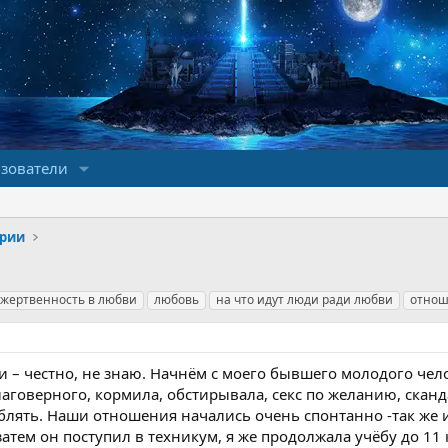
зователи
ории
жертвенность в любви
любовь
на что идут люди ради любви
отно
 – честно, не знаю. Начнём с моего бывшего молодого чело
лаговерного, кормила, обстирывала, секс по желанию, скан
еблять. Наши отношения начались очень спонтанно -так же 
 затем он поступил в техникум, я же продолжала учёбу до 11