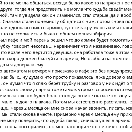
но не могла общаться, всегда было какое то напряженное
руга, тогда я и представить не могла что судьба сведёт мен
ой, там я увидела как он изменился, стал старше ,да и во
 Сначала стали понемногу общаться с ним, потом снова пот
али одноклассника в армию, тут всё закрутилось и мы стал
тно не ссорились и была в общем полная эйфория.
рыл кафе и мой парень решил что до армии будет помогать е
рубку говорит некогда ... нервничает что я названиваю, гов
 что возле него вертится девушка, она работала тоже в этом
нь скоро должен был уйти в армию; Но особо я на этом не 
а и я доверяла ему ...
ю автоматом и вечером приезжаю в кафе это без предупрежд
 как бы с.. ну думаю что просто показалось, я же доверяю ем
 он думая что я сплю берёт трубку и разговор у них идёт о 
а сказать своему парню тоже самое, утром я спросила кто ем
е могла как это будет больно когда он мне сказал что запут
 мало , я долго плакала. Потом мы естественно расстались-
е.. Через 2 месяца он мне снова начал звонить, писать, и
 мы стали снова вместе. Примерно через 4 месяца ему прихо
 не могу поверить, что судьба такая , сначала ушел в армию 
 " мы снова поссорились, он мне наговорил что не хочет чтобы