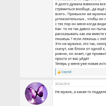
Я долго думала взвесила все
стремиться вообще...да ещё 
всего.. Привыкли же мужики 
успокоительных , чтобы он н
с тех пор он меня когда видит
Как- то не так давно он пыта
рассказывать как им вместе 
пишешь ? если лежишь с люб
Это не мужики, это так, нео
скачут, как блохи от одной
ровню, он знает, где проявит
просто от вас уйдёт
Теперь у меня уже новая ист
Сергей
Р
е
а
30.04.2016
к
ц
Не мужик, а какая-то поддел
и
и
: