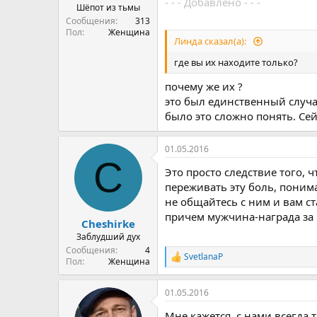
- - - Добавлено - - -
Шёпот из тьмы
Сообщения
313
Пол
Женщина
Линда сказал(а):
где вы их находите только?
почему же их ?
это был единственный случай
было это сложно понять. Сей
01.05.2016
C
Это просто следствие того, 
переживать эту боль, понима
не общайтесь с ним и вам ста
причем мужчина-награда за в
Cheshirke
Заблудший дух
Сообщения
4
SvetlanaP
Р
Пол
Женщина
е
а
01.05.2016
к
ц
Мне кажется, с нами всегда 