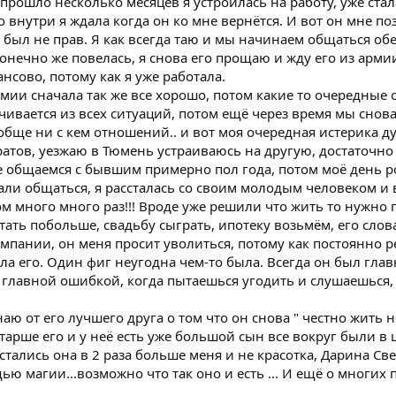
, прошло несколько месяцев я устроилась на работу, уже ста
о внутри я ждала когда он ко мне вернётся. И вот он мне п
а был не прав. Я как всегда таю и мы начинаем общаться обе
 конечно же повелась, я снова его прощаю и жду его из арми
нсово, потому как я уже работала.
мии сначала так же все хорошо, потом какие то очередные
учивается из всех ситуаций, потом ещё через время мы снова
обще ни с кем отношений.. и вот моя очередная истерика дум
атов, уезжаю в Тюмень устраиваюсь на другую, достаточно
 общаемся с бывшим примерно пол года, потом моё день р
ли общаться, я рассталась со своим молодым человеком и в
том много много раз!!! Вроде уже решили что жить то нужн
ать побольше, свадьбу сыграть, ипотеку возьмём, его слова
мпании, он меня просит уволиться, потому как постоянно р
ала его. Один фиг неугодна чем-то была. Всегда он был гл
 главной ошибкой, когда пытаешься угодить и слушаешься,
аю от его лучшего друга о том что он снова " честно жить н
тарше его и у неё есть уже большой сын все вокруг были в 
тались она в 2 раза больше меня и не красотка, Дарина Св
ю магии...возможно что так оно и есть ... И ещё о многих