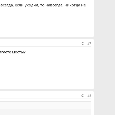
сегда, если уходил, то навсегда, никогда не
#7
игаете мосты?
#8