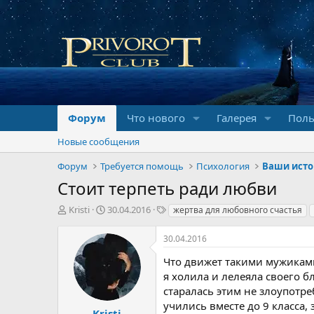
Форум
Что нового
Галерея
Поль
Новые сообщения
Форум
Требуется помощь
Психология
Ваши ист
Стоит терпеть ради любви
А
Д
Т
Kristi
30.04.2016
жертва для любовного счастья
в
а
е
т
т
г
30.04.2016
о
а
и
р
н
Что движет такими мужиками
т
а
я холила и лелеяла своего б
е
ч
старалась этим не злоупотр
м
а
учились вместе до 9 класса,
ы
л
Kristi