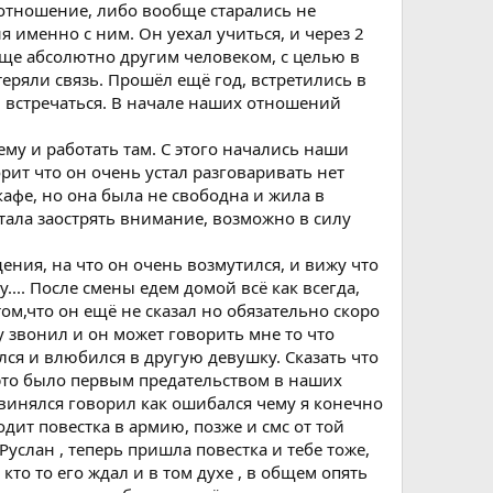
 отношение, либо вообще старались не
я именно с ним. Он уехал учиться, и через 2
обще абсолютно другим человеком, с целью в
еряли связь. Прошёл ещё год, встретились в
и встречаться. В начале наших отношений
му и работать там. С этого начались наши
орит что он очень устал разговаривать нет
 кафе, но она была не свободна и жила в
стала заострять внимание, возможно в силу
ения, на что он очень возмутился, и вижу что
у.... После смены едем домой всё как всегда,
том,что он ещё не сказал но обязательно скоро
у звонил и он может говорить мне то что
ался и влюбился в другую девушку. Сказать что
 это было первым предательством в наших
звинялся говорил как ошибался чему я конечно
дит повестка в армию, позже и смс от той
Руслан , теперь пришла повестка и тебе тоже,
 кто то его ждал и в том духе , в общем опять