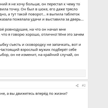
ний я не хочу больше, он перестал к чему то
вила точку. Он был в шоке, его даже трясло
о, а тут такой поворот... я выпила таблеток
казала пожелала удачи и выставила за дверь...
своё ровнодушие, на что он начал мне
 что я говорю хорошо, отлично! Мне это зачем
ыбку съесть и сковородку не запачкать, вот и
м.Настоящий взрослый мужик подберёт себе
выбор, он не изменит, на крайний случай, он
#2
вне, а вы движетесь вперёд по жизни?