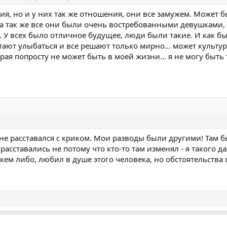
я, но и у них так же отношения, они все замужем. Может бы
, а так же все они были очень востребованными девушками, 
 У всех было отличное будущее, люди были такие. И как бы эт
тают улыбаться и все решают только мирно... может культур
рая попросту не может быть в моей жизни... я не могу быть
 не расставался с криком. Мои разводы были другими! Там
 расставались не потому что кто-то там изменял - я такого 
 с кем либо, любил в душе этого человека, но обстоятельств