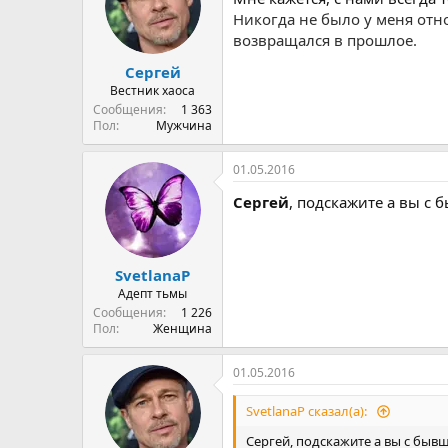
и
и
Никогда не было у меня отно
:
возвращался в прошлое.
Сергей
Вестник хаоса
Сообщения
1 363
Пол
Мужчина
01.05.2016
Сергей
, подскажите а вы с
SvetlanaP
Адепт тьмы
Сообщения
1 226
Пол
Женщина
01.05.2016
SvetlanaP сказал(а):
Сергей, подскажите а вы с бы