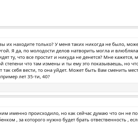
е вы их находите только? У меня таких никогда не было, мож
угой. Я да, по молодости делов натворить могла и влюблял
дят ту, что все простит и никуда не денется? Мне кажется, 
ой степени что там измены и ты ему это показываешь, но чт
т так себя вести, то она уйдет. Может быть Вам сменить мес
пример лет 35-ти, 40?
с ним именно происходило, но как сейчас думаю что он не по
нком , за которого нужно будет брать отвественность , есл