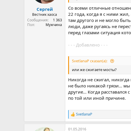
Со всеми отличные отношени
Сергей
22 года, когда я с ними жил
Вестник хаоса
там другого и не могло быть.
Сообщения
1 363
Пол
Мужчина
люди, даже ругаясь не перес
перед глазами ситуация кото
- - - Добавлено - - -
SvetlanaP сказал(а):
или же сжигаете мосты?
Никогда не сжигал, никогда
не было никакой грязи... мы
другие... Когда расставался
по той или иной причине.
SvetlanaP
Р
е
а
01.05.2016
к