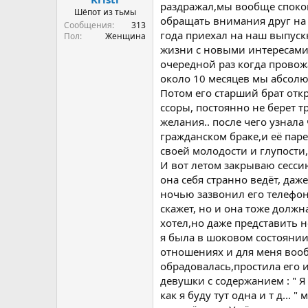
раздражал,мы вообще спокой
а
Шёпот из тьмы
обращать внимания друг на д
Сообщения
313
года приехал на наш выпускн
Пол
Женщина
жизни с новыми интересами.
очередной раз когда провож
около 10 месяцев мы абсолю
Потом его старший брат отк
ссоры, постоянно не берет т
желания.. после чего узнала
гражданском браке,и её паре
своей молодости и глупости,д
И вот летом закрываю сесси
она себя странно ведёт, даже
ночью зазвонил его телефон,
скажет, но и она тоже должн
хотел,но даже представить н
я была в шоковом состоянии
отношениях и для меня вообщ
обрадовалась,простила его и
девушки с содержанием : " Я
как я буду тут одна и т д...