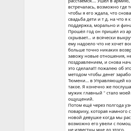
расстаёмся.... Ушёл в армию
встречалась, возможно где т
чтобы я его ждала, что снов
свадьба дети и т д. на что я
поддержка, морально и фина
Прошёл год он пришёл из ар
скрывает... и всячески выкр
ему надоело что не хочет во
больше точно никаких возвр
завожу новые отношения, не
поздравлением, и снова нача
это сделала!!! пожалею об э
методом чтобы денег заработ
Тюмени... в Управляющей ко
такое. Я конечно же послуш
мужик главный " стало моей
ощущений.
Потом ещё через полгода узн
повариху, которая намного с
новой девушке когда мы расс
возможно его увели с помощь
не известны мне до этого.