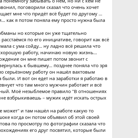
ла понемногу забывать о нём, но ни с кем не
озвонил, поговорили сказал что очень хочет
щает мне что придёт всё будет по другому ...
и... как я потом поняла ему просто нужна была
 обманы но которые он уже тщательно
 расстаёмся по его инициативе, говорит как всё
ала с ума сойду... ну ладно всё решила что
 хорошую работу, начинаю новую жизнь...
ождение он мне пишет потом звонит с
ернулась к бывшему... позднее поняла что зря
о по серьёзному работу он нашёл вахтовым
 были. И вот он едет на заработки я работаю в
евнует что там много мужчин работает и всё
авный. Моё незыблемое правило "В отношениях
 не взбрыкиваешь – мужик идёт искать острых
е может" и там нашёл на работе какую то
шоке когда он потом объявил об этой своей
етова по просмотру по фотографии сказала что
 похождениях его друг посвятил, которые были