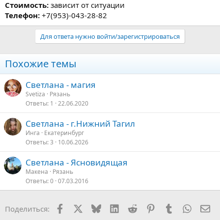
Стоимость:
зависит от ситуации
Телефон:
+7(953)-043-28-82
Для ответа нужно войти/зарегистрироваться
Похожие темы
Светлана - магия
Svetiza
Рязань
Ответы
1
22.06.2020
Светлана - г.Нижний Тагил
Инга
Екатеринбург
Ответы
3
10.06.2026
Светлана - Ясновидящая
Макена
Рязань
Ответы
0
07.03.2016
Facebook
X
Bluesky
LinkedIn
Reddit
Pinterest
Tumblr
WhatsA
Эл
Поделиться: