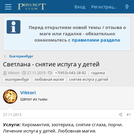
Вход
Регистрация
Перед открытием новой темы / отзыва о
маге или гадалке - обязательно
ознакомьтесь с
правилами раздела
Екатеринбург
Светлана - снятие испуга у детей
А
Д
Т
Viktori
27.11.2015
+7(953)-043-28-82
гадалка
в
а
е
екатеринбург
любовная магия
снятие испуга у детей
т
т
г
о
а
и
Viktori
р
н
т
Шёпот из тьмы
а
е
ч
м
а
27.11.2015
#1
ы
л
а
Услуги:
Хиромантия, эзотерика, снятие сглаза, порчи.
Лечение испуга у детей. Любовная магия.