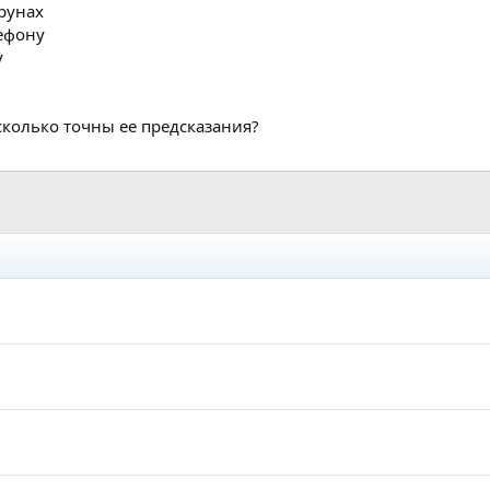
 рунах
ефону
у
сколько точны ее предсказания?