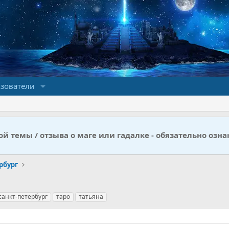
зователи
й темы / отзыва о маге или гадалке - обязательно озна
рбург
санкт-петербург
таро
татьяна