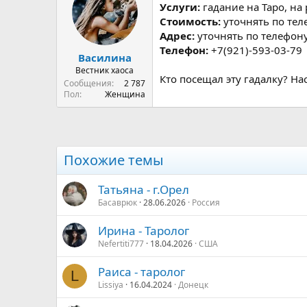
р
н
Услуги:
гадание на Таро, на
т
а
Стоимость:
уточнять по тел
е
ч
Адрес:
уточнять по телефон
м
а
Телефон:
+7(921)-593-03-79
ы
л
Василина
а
Вестник хаоса
Кто посещал эту гадалку? На
Сообщения
2 787
Пол
Женщина
Похожие темы
Татьяна - г.Орел
Басаврюк
28.06.2026
Россия
Ирина - Таролог
Nefertiti777
18.04.2026
США
Раиса - таролог
L
Lissiya
16.04.2024
Донецк