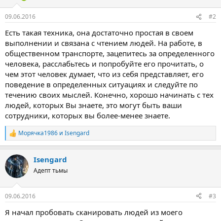
09.06.2016
#2
Есть такая техника, она достаточно простая в своем
выполнении и связана с чтением людей. На работе, в
общественном транспорте, зацепитесь за определенного
человека, расслабьтесь и попробуйте его прочитать, о
чем этот человек думает, что из себя представляет, его
поведение в определенных ситуациях и следуйте по
течению своих мыслей. Конечно, хорошо начинать с тех
людей, которых Вы знаете, это могут быть ваши
сотрудники, которых вы более-менее знаете.
Морячка1986
и
Isengard
Р
е
а
Isengard
к
ц
Адепт тьмы
и
и
:
09.06.2016
#3
Я начал пробовать сканировать людей из моего