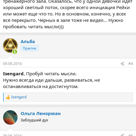
тренажерного зала. Оказалось, что у одной девочки идет
хороший светлый поток, скорее всего инициация Рейки
или может еще что-то. Но в основном, конечно, у всех
всё перекрыто. Черных в зале тоже не видел... Нужно
пробовать читать мысли)))
Альба
Практик
09.06.2016
#4
Isengard
, Пробуй читать мысли.
Нужно всегда иди дальше, развиваться, не
останавливаться на достигнутом.
Isengard
Р
е
а
Ольга Ленорман
к
ц
Заблудший дух
и
и
:
09.06.2016
#5