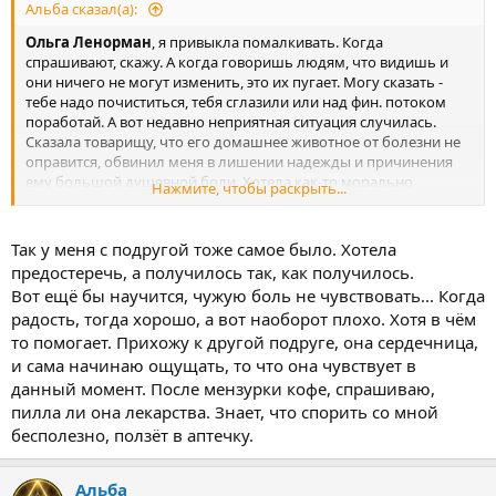
Альба сказал(а):
Ольга Ленорман
, я привыкла помалкивать. Когда
спрашивают, скажу. А когда говоришь людям, что видишь и
они ничего не могут изменить, это их пугает. Могу сказать -
тебе надо почиститься, тебя сглазили или над фин. потоком
поработай. А вот недавно неприятная ситуация случилась.
Сказала товарищу, что его домашнее животное от болезни не
оправится, обвинил меня в лишении надежды и причинения
ему большой душевной боли. Хотела как-то морально
Нажмите, чтобы раскрыть...
подготовить, а сделала хуже.
В виденье нет ничего плохого, но важно не лезть туда, куда
тебя не просят. В какой раз убеждаюсь.
Так у меня с подругой тоже самое было. Хотела
предостеречь, а получилось так, как получилось.
Вот ещё бы научится, чужую боль не чувствовать... Когда
радость, тогда хорошо, а вот наоборот плохо. Хотя в чём
то помогает. Прихожу к другой подруге, она сердечница,
и сама начинаю ощущать, то что она чувствует в
данный момент. После мензурки кофе, спрашиваю,
пилла ли она лекарства. Знает, что спорить со мной
бесполезно, ползёт в аптечку.
Альба