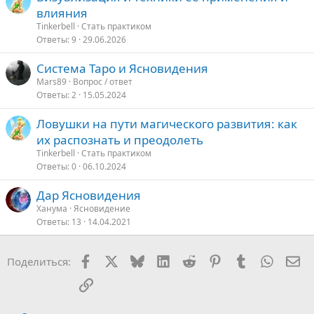
влияния
Tinkerbell
Стать практиком
Ответы
9
29.06.2026
Система Таро и Ясновидения
Mars89
Вопрос / ответ
Ответы
2
15.05.2024
Ловушки на пути магического развития: как
их распознать и преодолеть
Tinkerbell
Стать практиком
Ответы
0
06.10.2024
Дар Ясновидения
Ханума
Ясновидение
Ответы
13
14.04.2021
Facebook
X
Bluesky
LinkedIn
Reddit
Pinterest
Tumblr
WhatsA
Эл
Поделиться:
Ссылка