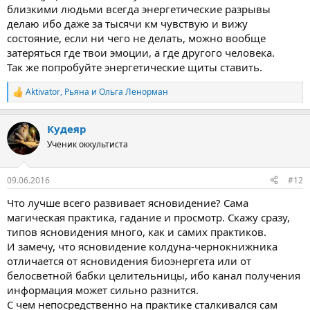
близкими людьми всегда энергетические разрывы
делаю ибо даже за тысячи км чувствую и вижу
состояние, если ни чего не делать, можно вообще
затеряться где твои эмоции, а где другого человека.
Так же попробуйте энергетические щиты ставить.
Aktivator
,
Рьяна
и
Ольга Ленорман
Р
е
а
Кудеяр
к
ц
Ученик оккультиста
и
и
:
09.06.2016
#12
Что лучше всего развивает ясновидение? Сама
магическая практика, гадание и просмотр. Скажу сразу,
типов ясновидения много, как и самих практиков.
И замечу, что ясновидение колдуна-чернокнижника
отличается от ясновидения биоэнергета или от
белосветной бабки целительницы, ибо канал получения
информация может сильно разнится.
С чем непосредственно на практике сталкивался сам