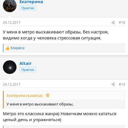
Екатерина
Практик
24.12.2017
#18
У меня в метро выскакивают образы, без настроя,
видимо когда у человека стрессовая ситуация.
Клариса
Р
е
а
Altair
к
ц
Практик
и
и
:
24.12.2017
#19
Екатерина сказал(а):
У меня в метро выскакивают образы,
Метро это классика жанра) Новичкам можно кататься
целый день и упражняться)