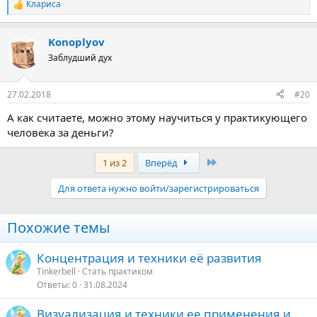
Клариса
Р
е
а
Konoplyov
к
ц
Заблудший дух
и
и
:
27.02.2018
#20
А как считаете, можно этому научиться у практикующего
человека за деньги?
Последняя
1 из 2
Вперёд
Для ответа нужно войти/зарегистрироваться
Похожие темы
Концентрация и техники её развития
Tinkerbell
Стать практиком
Ответы
0
31.08.2024
Визуализация и техники ее применения и