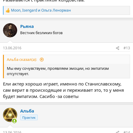
Moon
,
Isengard
и
Ольга Ленорман
Р
е
а
Рьяна
к
ц
Вестник безликих богов
и
и
:
13.06.2016
#13
Альба сказал(а):
Мы ему сочувствуем, проявляем эмоции, но эмпатизм
отсутствует.
Ели актер хорошо играет, именно по Станиславскому,
сам верит в происходящее и переживает это, то у меня
будет эмпатизм. Сасибо -за советы
Альба
Практик
13.06.2016
#14