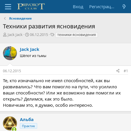
Вход
Регистрация
Ясновидение
Техники развития ясновидения
А
Д
Т
Jack Jack
06.12.2015
техники ясновидения
в
а
е
т
т
г
Jack Jack
о
а
и
р
н
Шёпот из тьмы
т
а
е
ч
06.12.2015
#1
м
а
ы
л
Те, кто изначально не имел способностей, как вы
а
развивались? Что вам помогло на пути, что усилило
ваши способности? Или же возможно вам помогли их
открыть? Делимся, как это было.
Новичкам это, я думаю, особо интересно.
Альба
Практик