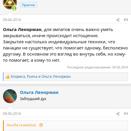
Практик
09.06.2016
#8
Ольга Ленорман
, для эмпатов очень важно уметь
закрываться, иначе происходит истощение.
Закрытие настолько индивидуальные техники, что
панацеи не существует, что помогает одному, бесполезно
другому. В основном это взгляд во внутрь себя, но кому-
то помогает, а кому-то нет.
Последнее редактирование:
09.06.2016
Клариса
,
Рьяна
и
Ольга Ленорман
Р
е
а
Ольга Ленорман
к
ц
Заблудший дух
и
и
:
09.06.2016
#9
Альба сказал(а):