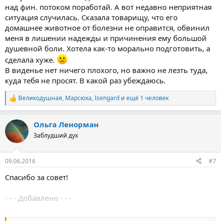
над фин. потоком поработай. А вот недавно неприятная
ситуация случилась. Сказала товарищу, что его
домашнее животное от болезни не оправится, обвинил
меня в лишении надежды и причинения ему большой
душевной боли. Хотела как-то морально подготовить, а
сделала хуже.
В виденье нет ничего плохого, но важно не лезть туда,
куда тебя не просят. В какой раз убеждаюсь.
Великодушная
,
Марсюха
,
Isengard
и ещё 1 человек
Р
е
а
Ольга Ленорман
к
ц
Заблудший дух
и
и
:
09.06.2016
#7
Спасибо за совет!
- - - Добавлено - - -