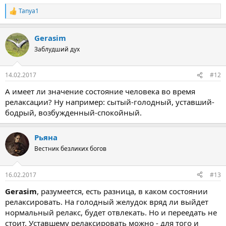
Tanya1
Р
е
а
Gerasim
к
ц
Заблудший дух
и
и
:
14.02.2017
#12
А имеет ли значение состояние человека во время
релаксации? Ну например: сытый-голодный, уставший-
бодрый, возбужденный-спокойный.
Рьяна
Вестник безликих богов
16.02.2017
#13
Gerasim
, разумеется, есть разница, в каком состоянии
релаксировать. На голодный желудок вряд ли выйдет
нормальный релакс, будет отвлекать. Но и переедать не
стоит. Уставшему релаксировать можно - для того и