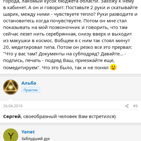
города, лакомый кусок бюджета области. Захожу к нему
в кабинет. А он и говорит: Поставьте 2 руки и скатывайте
шарик, между ними - чувствуете тепло? Руки разводите и
остановитесь когда почувствуете. Потом он мне стал
показывать на мой позвоночник и говорить, что там
сейчас лезет нить серебрянная, снизу вверх и выходит
из макушки в космос. Вобщем я с ним так стоял минут
20, медитировал типа. Потом он резко все это прервал:
"Что у вас там? Документы на субподряд? Давайте... -
подпись, печать - подряд Ваш, приезжайте еще,
помедитируем". Что это было, так и не понял
Альба
Практик
26.04.2016
#6
Сергей
, своеобразный человек Вам встретился)
Yanet
Y
Заблудший дух