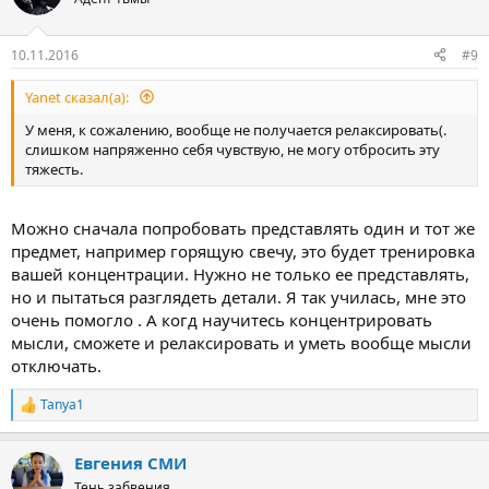
и
и
:
10.11.2016
#9
Yanet сказал(а):
У меня, к сожалению, вообще не получается релаксировать(.
слишком напряженно себя чувствую, не могу отбросить эту
тяжесть.
Можно сначала попробовать представлять один и тот же
предмет, например горящую свечу, это будет тренировка
вашей концентрации. Нужно не только ее представлять,
но и пытаться разглядеть детали. Я так училась, мне это
очень помогло . А когд научитесь концентрировать
мысли, сможете и релаксировать и уметь вообще мысли
отключать.
Tanya1
Р
е
а
Евгения СМИ
к
ц
Тень забвения