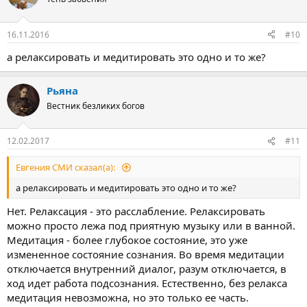
и
и
:
16.11.2016
#10
а релаксировать и медитировать это одно и то же?
Рьяна
Вестник безликих богов
12.02.2017
#11
Евгения СМИ сказал(а):
а релаксировать и медитировать это одно и то же?
Нет. Релаксация - это расслабление. Релаксировать
можно просто лежа под приятную музыку или в ванной.
Медитация - более глубокое состояние, это уже
измененное состояние сознания. Во время медитации
отключается внутренний диалог, разум отключается, в
ход идет работа подсознания. Естественно, без релакса
медитация невозможна, но это только ее часть.