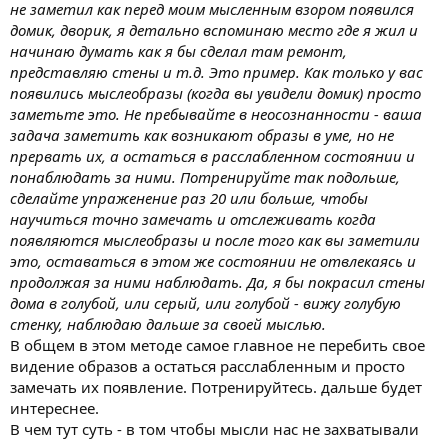
не заметил как перед моим мысленным взором появился
домик, дворик, я детально вспоминаю место где я жил и
начинаю думать как я бы сделал там ремонт,
представляю стены и т.д. Это пример. Как только у вас
появились мыслеобразы (когда вы увидели домик) просто
заметьте это. Не пребывайте в неосознанности - ваша
задача заметить как возникают образы в уме, но не
прервать их, а остаться в расслабленном состоянии и
понаблюдать за ними. Потренируйте так подольше,
сделайте упраженение раз 20 или больше, чтобы
научиться точно замечать и отслеживать когда
появляются мыслеобразы и после того как вы заметили
это, оставаться в этом же состоянии не отвлекаясь и
продолжая за ними наблюдать. Да, я бы покрасил стены
дома в голубой, или серый, или голубой - вижу голубую
стенку, наблюдаю дальше за своей мыслью.
В общем в этом методе самое главное не перебить свое
видение образов а остаться расслабленным и просто
замечать их появление. Потренируйтесь. дальше будет
интереснее.
В чем тут суть - в том чтобы мысли нас не захватывали