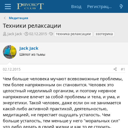
Вход
Регистрация
Медитация
Техники релаксации
А
Д
Т
Jack Jack
02.12.2015
техника релаксации
эзотерика
в
а
е
т
т
г
Jack Jack
о
а
и
р
н
Шёпот из тьмы
т
а
е
ч
02.12.2015
#1
м
а
ы
л
Чем больше человека мучают всевозможные проблемы,
а
тем более напряженным он становится. Человек это
целостный неделимый организм, и поэтому нервное
напряжение влечет за собой проблемы и тела, и ума, и
энергетики. Такой человек, даже если он не занимается
какой-либо активной практикой, деятельностью,
медитацией, не перестает ощущать усталость. Чем
больше усталость, тем меньше у него "моральных сил"
что либо делать в своей жизни и как то ее строить,