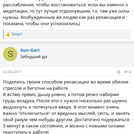
расслабление, чтобы восстановиться. если вы именно о
медитации, то тут лучше отдохнувшим, т.к. там уже силы
нужны. Возбужденным же людям как раз релаксация и
показана, чтобы они успокоились)
Tanya1
Р
е
а
Sun-Gari
к
S
ц
Заблудший дух
и
и
:
03.04.2017
#14
Поделюсь своим способом релаксации во время обилия
стрессов и беготни на работе
Я встаю прямо, дышу ровно, а потом резко набираю
грудь воздуха. После этого нужно несколько раз шумно
выдохнуть и потянуться вверх. В этот момент очень
важно "отключиться" от вредных мыслей, сесть, и занять
свой разум чем нибудь другим. Достаточно подержаться
5 минут в таком состоянии, и можно с новыми силами
приступать к работе!