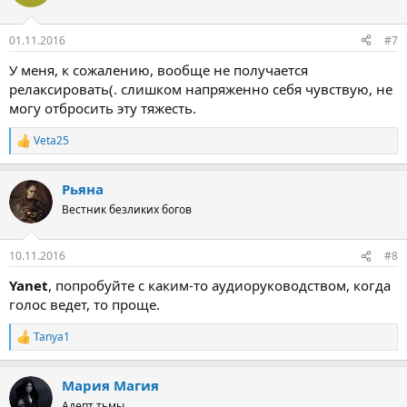
01.11.2016
#7
У меня, к сожалению, вообще не получается
релаксировать(. слишком напряженно себя чувствую, не
могу отбросить эту тяжесть.
Veta25
Р
е
а
Рьяна
к
ц
Вестник безликих богов
и
и
:
10.11.2016
#8
Yanet
, попробуйте с каким-то аудиоруководством, когда
голос ведет, то проще.
Tanya1
Р
е
а
Мария Магия
к
ц
Адепт тьмы