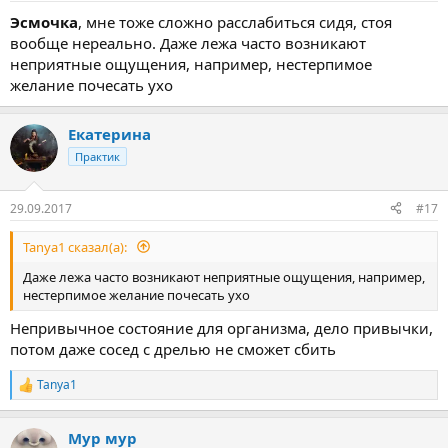
Эсмочка
, мне тоже сложно расслабиться сидя, стоя
вообще нереально. Даже лежа часто возникают
неприятные ощущения, например, нестерпимое
желание почесать ухо
Екатерина
Практик
29.09.2017
#17
Tanya1 сказал(а):
Даже лежа часто возникают неприятные ощущения, например,
нестерпимое желание почесать ухо
Непривычное состояние для организма, дело привычки,
потом даже сосед с дрелью не сможет сбить
Tanya1
Р
е
а
Мур мур
к