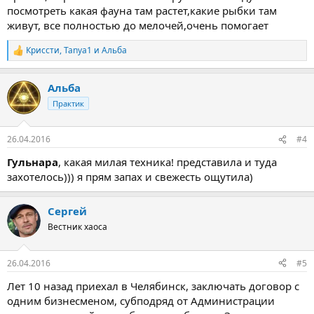
посмотреть какая фауна там растет,какие рыбки там
живут, все полностью до мелочей,очень помогает
Криссти
,
Tanya1
и
Альба
Р
е
а
Альба
к
ц
Практик
и
и
:
26.04.2016
#4
Гульнара
, какая милая техника! представила и туда
захотелось))) я прям запах и свежесть ощутила)
Сергей
Вестник хаоса
26.04.2016
#5
Лет 10 назад приехал в Челябинск, заключать договор с
одним бизнесменом, субподряд от Администрации