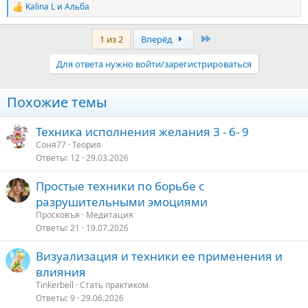
Kalina L
и
Альба
Р
е
а
Последняя
1 из 2
Вперёд
к
ц
Для ответа нужно войти/зарегистрироваться
и
и
:
Похожие темы
Техника исполнения желания 3 - 6- 9
Соня77
Теория
Ответы
12
29.03.2026
Простые техники по борьбе с
разрушительными эмоциями
Просковъя
Медитация
Ответы
21
19.07.2026
Визуализация и техники ее применения и
влияния
Tinkerbell
Стать практиком
Ответы
9
29.06.2026