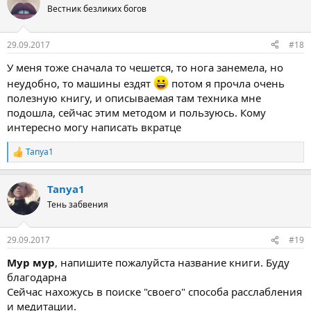
ц
Вестник безликих богов
и
и
:
29.09.2017
#18
У меня тоже сначала то чешется, то нога занемела, но
неудобно, то машины ездят
потом я прочла очень
полезную книгу, и описываемая там техника мне
подошла, сейчас этим методом и пользуюсь. Кому
интересно могу написать вкратце
Tanya1
Р
е
а
Tanya1
к
ц
Тень забвения
и
и
:
29.09.2017
#19
Мур мур
, напишите пожалуйста название книги. Буду
благодарна
Сейчас нахожусь в поиске "своего" способа расслабления
и медитации.