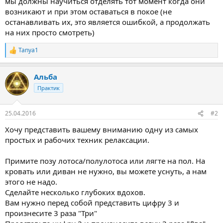
мы должны научиться отделять тот момент когда они
возникают и при этом оставаться в покое (не
останавливать их, это является ошибкой, а продолжать
на них просто смотреть)
Tanya1
Р
е
а
Альба
к
ц
Практик
и
и
:
25.04.2016
#2
Хочу представить вашему вниманию одну из самых
простых и рабочих техник релаксации.
Примите позу лотоса/полулотоса или лягте на пол. На
кровать или диван не нужно, вы можете уснуть, а нам
этого не надо.
Сделайте несколько глубоких вдохов.
Вам нужно перед собой представить цифру 3 и
произнесите 3 раза "Три"