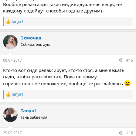
Вообще релаксация такая индивидуальная вещь, не
каждому подойдут способы годные другим)
Tanya1
Р
е
а
Эсмочка
к
ц
Собиратель душ
и
и
:
08.07.2017
#15
Кто-то вот сидя релаксирует, кто-то стоя, а мне лежать
надо, чтобы расслабиться. Пока не приму
горизонтальное положение, вообще не расслаблюсь
Tanya1
Р
е
а
Tanya1
к
ц
Тень забвения
и
и
:
29.09.2017
#16