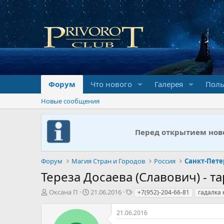
Форум
Что нового
Галерея
Поль
Новые сообщения
Перед открытием ново
Форум
Магия Стран и Городов
Россия
Санкт-Пете
Тереза Досаева (Славович) - т
А
Д
Т
Оксана П
21.06.2016
+7(952)-204-66-81
гадалка 
в
а
е
т
т
г
21.06.2016
о
а
и