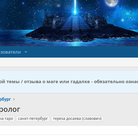
зователи
й темы / отзыва о маге или гадалке - обязательно озна
рбург
аролог
на таро
санкт-петербург
тереза досаева (славович)