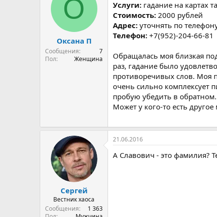
О
р
н
Услуги:
гадание на картах т
т
а
Стоимость:
2000 рублей
е
ч
Адрес:
уточнять по телефон
м
а
Телефон:
+7(952)-204-66-81
ы
л
Оксана П
а
Сообщения
7
Обращалась моя близкая подр
Пол
Женщина
раз, гадание было удовлетво
противоречивых слов. Моя п
очень сильно комплексует пис
пробую убедить в обратном.
Может у кого-то есть другое
21.06.2016
А Славович - это фамилия? 
Сергей
Вестник хаоса
Сообщения
1 363
Пол
Мужчина