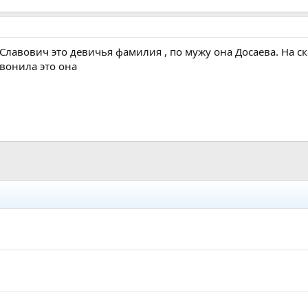
Славович это девичья фамилия , по мужу она Досаева. На ск
звонила это она