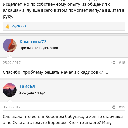
исцеляет, но по собственному опыту из общения с
алкашами, лучше всего в этом помогает ампула вшитая в
руку.
Брусника
Р
е
а
Кристина72
к
ц
Призыватель демонов
и
и
:
25.02.2017
#18
Спасибо, проблему решать начали с кадировки ...
Таисья
Заблудший дух
05.03.2017
#19
Слышала что есть в Боровом бабушка, именно старушка,
а не Ольга в этом же Боровом. Кто что знаете? Ищу