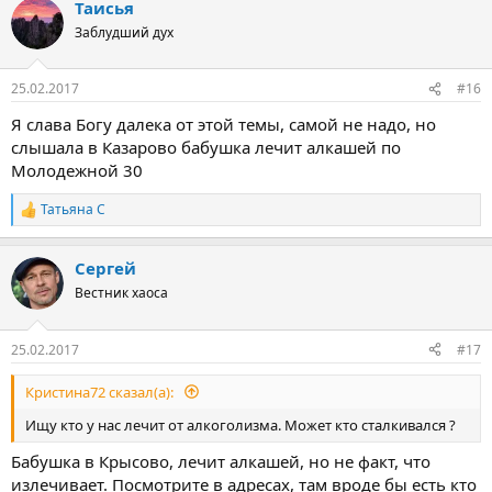
Таисья
Заблудший дух
25.02.2017
#16
Я слава Богу далека от этой темы, самой не надо, но
слышала в Казарово бабушка лечит алкашей по
Молодежной 30
Татьяна С
Р
е
а
Сергей
к
ц
Вестник хаоса
и
и
:
25.02.2017
#17
Кристина72 сказал(а):
Ищу кто у нас лечит от алкоголизма. Может кто сталкивался ?
Бабушка в Крысово, лечит алкашей, но не факт, что
излечивает. Посмотрите в адресах, там вроде бы есть кто