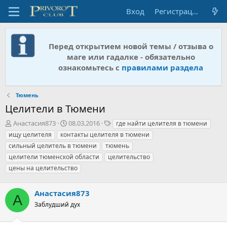
Вход
Регистрация
Перед открытием новой темы / отзыва о
маге или гадалке - обязательно
ознакомьтесь с
правилами раздела
Тюмень
Целители в Тюмени
А
Д
Т
Анастасия873
08.03.2016
где найти целителя в тюмени
в
а
е
ищу целителя
контакты целителя в тюмени
т
т
г
сильный целитель в тюмени
тюмень
о
а
и
целители тюменской области
целительство
р
н
цены на целительство
т
а
е
ч
м
а
Анастасия873
ы
л
А
Заблудший дух
а