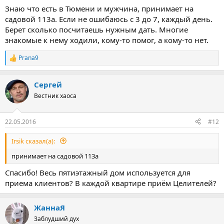
Знаю что есть в Тюмени и мужчина, принимает на
садовой 113а. Если не ошибаюсь с 3 до 7, каждый день.
Берет сколько посчитаешь нужным дать. Многие
знакомые к нему ходили, кому-то помог, а кому-то нет.
Prana9
Р
е
а
Сергей
к
ц
Вестник хаоса
и
и
:
22.05.2016
#12
Irsik сказал(а):
принимает на садовой 113а
Спасибо! Весь пятиэтажный дом используется для
приема клиентов? В каждой квартире приём Целителей?
ЖаннаЯ
Заблудший дух