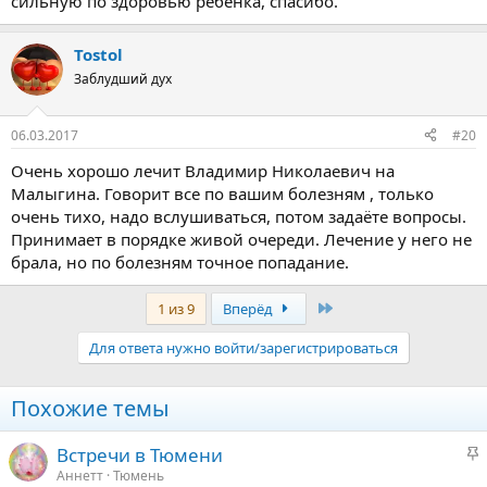
сильную по здоровью ребенка, спасибо.
Tostol
Заблудший дух
06.03.2017
#20
Очень хорошо лечит Владимир Николаевич на
Малыгина. Говорит все по вашим болезням , только
очень тихо, надо вслушиваться, потом задаёте вопросы.
Принимает в порядке живой очереди. Лечение у него не
брала, но по болезням точное попадание.
Последняя
1 из 9
Вперёд
Для ответа нужно войти/зарегистрироваться
Похожие темы
З
Встречи в Тюмени
а
Аннетт
Тюмень