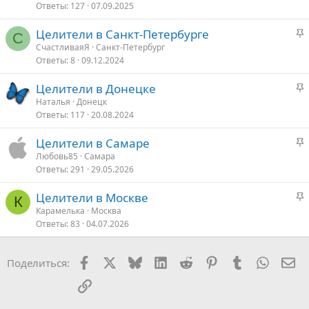
Ответы
127
07.09.2025
к
р
З
Целители в Санкт-Петербурге
е
С
а
СчастливаяЯ
Санкт-Петербург
п
Ответы
8
09.12.2024
к
л
р
е
З
Целители в Донецке
е
а
Наталья
Донецк
п
о
Ответы
117
20.08.2024
к
л
р
е
З
Целители в Самаре
е
а
Любовь85
Самара
п
о
Ответы
291
29.05.2026
к
л
р
е
З
Целители в Москве
е
К
а
Карамелька
Москва
п
о
Ответы
83
04.07.2026
к
л
р
е
е
Facebook
X
Bluesky
LinkedIn
Reddit
Pinterest
Tumblr
WhatsA
Эл
Поделиться:
п
о
л
Ссылка
е