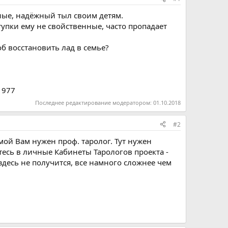
тные, надёжный тыл своим детям.
ступки ему не свойственные, часто пропадает
б восстановить лад в семье?
1977
Последнее редактирование модератором:
01.10.2018
#2
емой Вам нужен проф. таролог. Тут нужен
тесь в личные Кабинеты Тарологов проекта -
здесь не получится, все намного сложнее чем