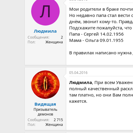
о
а
и
Л
р
н
Мои родители в браке почти 
т
а
Но недавно папа стал вести 
е
ч
днём, звонит кому-то. Прав
м
а
Подскажите пожалуйста, что
ы
л
Людмила
Папа - Сергей 14.02.1956
а
Сообщения
2
Мама - Ольга 09.01.1955
Пол
Женщина
В правилах написано нужна
05.04.2016
Людмила
, При всем Уважен
полный качественный расклад
там платно, но они Вам полн
кажется.
Видящая
Призыватель
демонов
Сообщения
2 715
Пол
Женщина