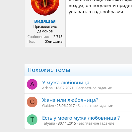
воздух, он погуляет и придет
уставать от однообразия.
Видящая
Призыватель
демонов
Сообщения
2 715
Пол
Женщина
Похожие темы
У мужа любовница
A
Arisha
18.02.2021
Бесплатное гадание
Жена или любовница?
G
Gulden
23.06.2017
Бесплатное гадание
Есть у моего мужа любовница ?
T
Tatyana
30.11.2015
Бесплатное гадание