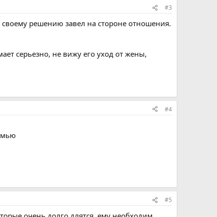
#3
по своему решению завел на стороне отношения.
т серьезно, не вижу его уход от жены,
#4
семью
#5
торые очень долго длятся, ему необходим