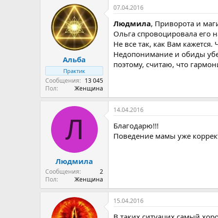
07.04.2016
Людмила
, Приворота и маг
Ольга спровоцировала его на
Не все так, как Вам кажется
Недопонимание и обиды убер
Альба
поэтому, считаю, что гармон
Практик
Сообщения
13 045
Пол
Женщина
14.04.2016
Л
Благодарю!!!
Поведение мамы уже коррект
Людмила
Сообщения
2
Пол
Женщина
15.04.2016
В таких ситуацих самый хор