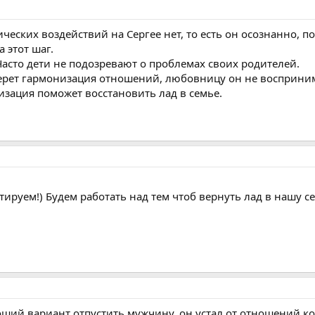
ических воздействий на Сергее нет, то есть он осознанно, 
 этот шаг.
. Часто дети не подозревают о проблемах своих родителей.
ет гармонизация отношений, любовницу он не воспринимае
изация поможет восстановить лад в семье.
ируем!) Будем работать над тем чтоб вернуть лад в нашу 
оший вариант отпустить мужчину, он устал от отношений ко