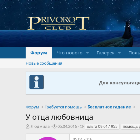
Форум
Что нового
Галерея
Поль
Новые сообщения
Для консультац
Форум
Требуется помощь
Бесплатное гадание
У отца любовница
А
Д
Т
Людмила
05.04.2016
ольга 09.01.1955
помощь 
в
а
е
т
т
г
05.04.2016