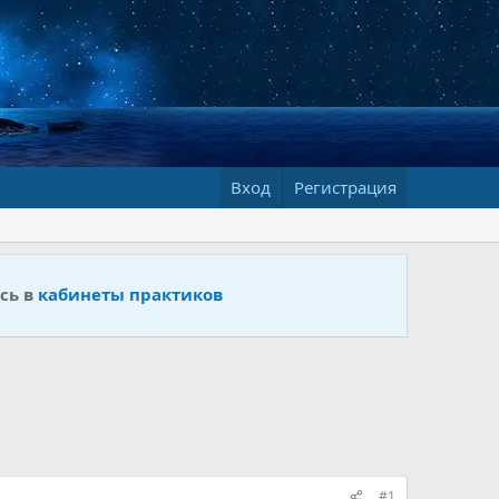
Вход
Регистрация
сь в
кабинеты практиков
#1