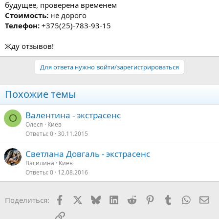
будущее, проверена временем
Стоимость:
не дорого
Телефон:
+375(25)-783-93-15
Жду отзывов!
Для ответа нужно войти/зарегистрироваться
Похожие темы
Валентина - экстрасенс
О
Олеся
Киев
Ответы
0
30.11.2015
Светлана Довгаль - экстрасенс
Василина
Киев
Ответы
0
12.08.2016
Facebook
X
Bluesky
LinkedIn
Reddit
Pinterest
Tumblr
WhatsA
Эл
Поделиться:
Ссылка