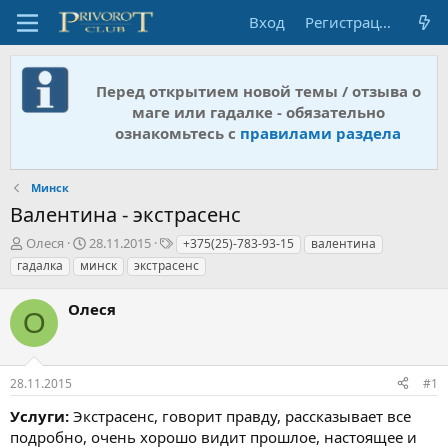
Вход
Регистрация
Перед открытием новой темы / отзыва о
маге или гадалке - обязательно
ознакомьтесь с
правилами раздела
Минск
Валентина - экстрасенс
А
Д
Т
Олеся
28.11.2015
+375(25)-783-93-15
валентина
в
а
е
гадалка
минск
экстрасенс
т
т
г
о
а
и
Олеся
р
н
О
т
а
е
ч
м
а
28.11.2015
#1
ы
л
а
Услуги:
Экстрасенс, говорит правду, рассказывает все
подробно, очень хорошо видит прошлое, настоящее и