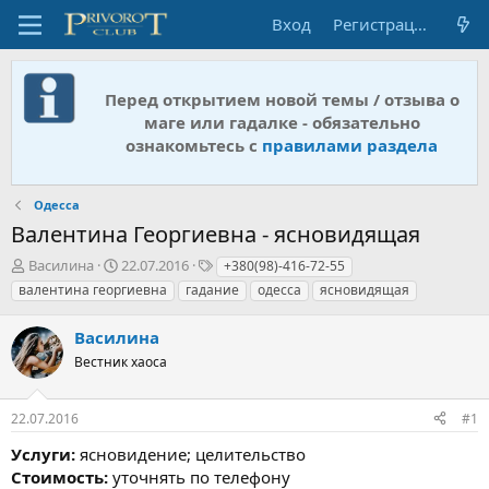
Вход
Регистрация
Перед открытием новой темы / отзыва о
маге или гадалке - обязательно
ознакомьтесь с
правилами раздела
Одесса
Валентина Георгиевна - ясновидящая
А
Д
Т
Василина
22.07.2016
+380(98)-416-72-55
в
а
е
валентина георгиевна
гадание
одесса
ясновидящая
т
т
г
о
а
и
Василина
р
н
т
Вестник хаоса
а
е
ч
м
а
22.07.2016
#1
ы
л
а
Услуги:
ясновидение; целительство
Стоимость:
уточнять по телефону