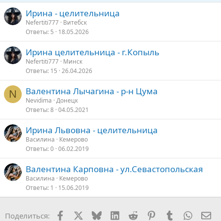
Ирина - целительница
Nefertiti777
Витебск
Ответы
5
18.05.2026
Ирина целительница - г.Копыль
Nefertiti777
Минск
Ответы
15
26.04.2026
Валентина Лычагина - р-н Цума
N
Nevidima
Донецк
Ответы
8
04.05.2021
Ирина Львовна - целительница
Василина
Кемерово
Ответы
0
06.02.2019
Валентина Карповна - ул.Севастопольская
Василина
Кемерово
Ответы
1
15.06.2019
Facebook
X
Bluesky
LinkedIn
Reddit
Pinterest
Tumblr
WhatsA
Эл
Поделиться: