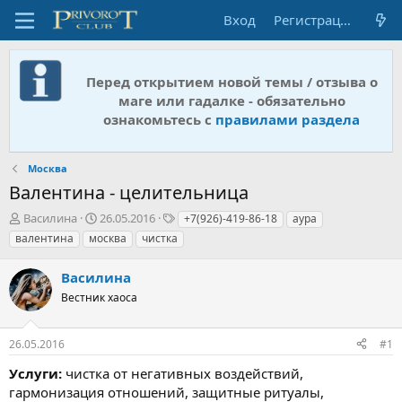
Вход
Регистрация
Перед открытием новой темы / отзыва о
маге или гадалке - обязательно
ознакомьтесь с
правилами раздела
Москва
Валентина - целительница
А
Д
Т
Василина
26.05.2016
+7(926)-419-86-18
аура
в
а
е
валентина
москва
чистка
т
т
г
о
а
и
Василина
р
н
т
Вестник хаоса
а
е
ч
м
а
26.05.2016
#1
ы
л
а
Услуги:
чистка от негативных воздействий,
гармонизация отношений, защитные ритуалы,