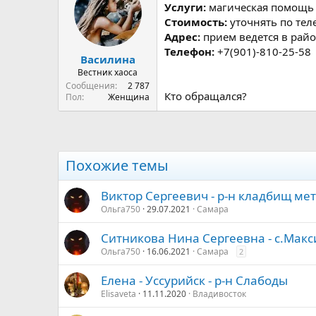
р
н
Услуги:
магическая помощь
т
а
Стоимость:
уточнять по тел
е
ч
Адрес:
прием ведется в райо
м
а
Телефон:
+7(901)-810-25-58
ы
л
Василина
а
Вестник хаоса
Сообщения
2 787
Кто обращался?
Пол
Женщина
Похожие темы
Виктор Сергеевич - р-н кладбищ ме
Ольга750
29.07.2021
Самара
Ситникова Нина Сергеевна - с.Макс
Ольга750
16.06.2021
Самара
2
Елена - Уссурийск - р-н Слабоды
Elisaveta
11.11.2020
Владивосток