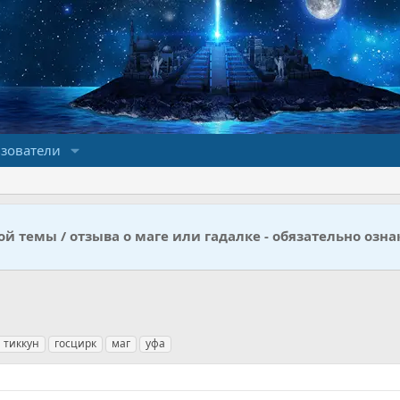
зователи
й темы / отзыва о маге или гадалке - обязательно озна
 тиккун
госцирк
маг
уфа