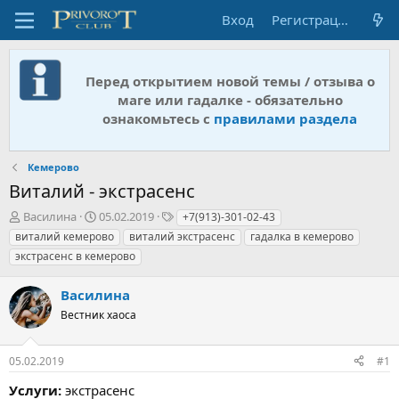
Вход
Регистрация
Перед открытием новой темы / отзыва о
маге или гадалке - обязательно
ознакомьтесь с
правилами раздела
Кемерово
Виталий - экстрасенс
А
Д
Т
Василина
05.02.2019
+7(913)-301-02-43
в
а
е
виталий кемерово
виталий экстрасенс
гадалка в кемерово
т
т
г
экстрасенс в кемерово
о
а
и
р
н
Василина
т
а
е
ч
Вестник хаоса
м
а
ы
л
а
05.02.2019
#1
Услуги:
экстрасенс