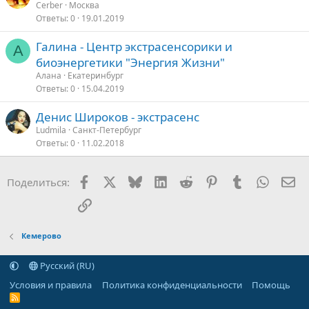
Cerber
Москва
Ответы
0
19.01.2019
Галина - Центр экстрасенсорики и
А
биоэнергетики "Энергия Жизни"
Алана
Екатеринбург
Ответы
0
15.04.2019
Денис Широков - экстрасенс
Ludmila
Санкт-Петербург
Ответы
0
11.02.2018
Facebook
X
Bluesky
LinkedIn
Reddit
Pinterest
Tumblr
WhatsA
Эл
Поделиться:
Ссылка
Кемерово
Русский (RU)
Условия и правила
Политика конфиденциальности
Помощь
R
S