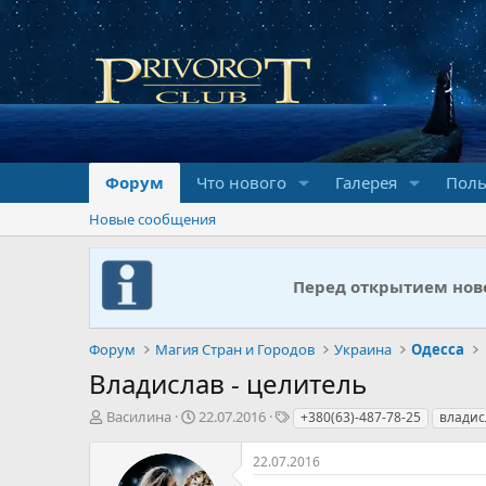
Форум
Что нового
Галерея
Поль
Новые сообщения
Перед открытием ново
Форум
Магия Стран и Городов
Украина
Одесса
Владислав - целитель
А
Д
Т
Василина
22.07.2016
+380(63)-487-78-25
владис
в
а
е
т
т
г
22.07.2016
о
а
и