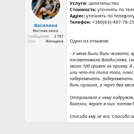
р
н
Услуги:
целительство
т
а
Стоимость:
уточнять по тел
е
ч
Адрес:
уточнять по телефон
м
а
Телефон:
+380(63)-487-78-2
ы
л
Василина
а
Вестник хаоса
Сообщения
2 787
Один из отзывов:
Пол
Женщина
- У меня были боли живота, 
посоветовала Владислава, ск
около 100 гривен за прием).
или что-то типа того, плюс 
забеременеть. Забеременеть 
боль прошла, а через два мес
Отправляла к нему подружек,
болезни, верят в них, потом
Спасибо ему за все. Спасибо 