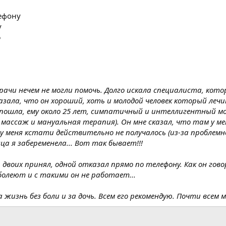
ефону
у
5
врачи нечем не могли помочь. Долго искала специалиста, кот
азала, что он хороший, хоть и молодой человек который ле
 Я пошла, ему около 25 лет, симпатичный и интеллигентный м
массаж и мануальная терапия). Он мне сказал, что там у мен
у меня кстати действительно не получалось (из-за проблемног
яца я забеременела... Вот так бывает!!!
 двоих принял, одной отказал прямо по телефону. Как он го
 болеют и с такими он не работает...
за жизнь без боли и за дочь. Всем его рекомендую. Почти всем