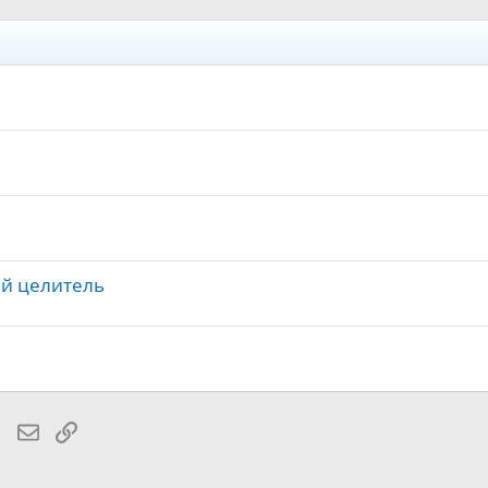
ый целитель
lr
WhatsApp
Электронная почта
Ссылка