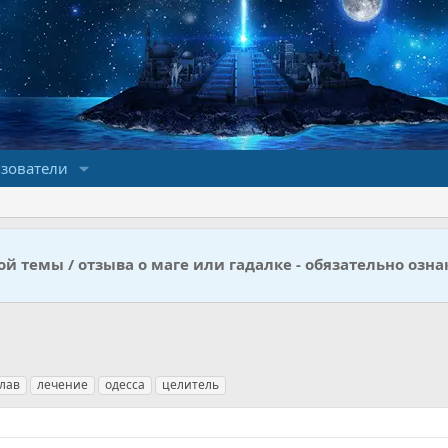
зователи
й темы / отзыва о маге или гадалке - обязательно озна
лав
лечение
одесса
целитель