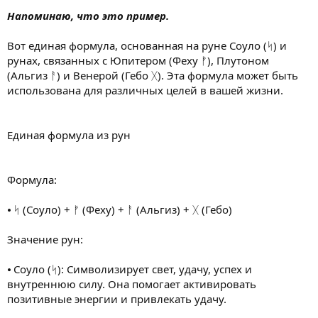
Напоминаю, что это пример.
Вот единая формула, основанная на руне Соуло (ᛋ) и
рунах, связанных с Юпитером (Феху ᚠ), Плутоном
(Альгиз ᚨ) и Венерой (Гебо ᚷ). Эта формула может быть
использована для различных целей в вашей жизни.
Единая формула из рун
Формула:
⦁ ᛋ (Соуло) + ᚠ (Феху) + ᚨ (Альгиз) + ᚷ (Гебо)
Значение рун:
⦁ Соуло (ᛋ): Символизирует свет, удачу, успех и
внутреннюю силу. Она помогает активировать
позитивные энергии и привлекать удачу.