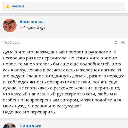
Deesare
Р
е
а
Алисонька
к
ц
Заблудший дух
и
и
:
16.06.2025
#6
Думаю что это неожиданный поворот в рунологии. Я
несколько раз все перечитала. Но если я читаю что то
новое, то мне хотелось бы еще еще подробностей. Хотя,
как я вижу, логика в расчетах есть и железная логика. И
это радует. Главное. отодвинуть догмы,, разного порядка
и, соблюдая ясность восприятия все таки, понять еще
лучше, не спотыкаясь о расхожее желание, верить в то,
что каждый написанный рунескрипт в сети, любым и
особенно непроверенным автором, может подойти для
моих нужд. Я правильно рассуждаю?
Надо все это переварить.
Синильга