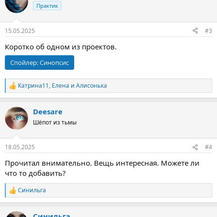
ц
Практик
и
и
:
15.05.2025
#3
Коротко об одном из проектов.
Спойлер:
Синопсис
Катрина11
,
Елена
и
Алисонька
Р
е
а
Deesare
к
ц
Шёпот из тьмы
и
и
:
18.05.2025
#4
Прочитал внимательно. Вещь интересная. Можете ли
что то добавить?
Синильга
Р
е
а
Синильга
к