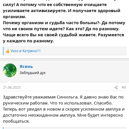
силу! А потому что ее собственную очищаете
усиливаете активизируете. И получаете здоровый
организм.
Почему организм и судьба часто больны?- Да потому
что не своим путем идете? Как это? Да по разному.
Чаще всего Вы не своей судьбой живете. Разумеется
у каждого по разному.
Vaso
и
Катрина11
Р
е
а
Ясень
к
ц
Заблудший дух
и
и
:
21.06.2025
#8
Здравствуйте уважаемая Синильга. Я давно знаю Вас по
руническим работам. Что то использовал. Спасибо.
Теперь вот увидел в новом а скорее усиленном амплуа и
достаточно неожиданном амплуа. Мне будет интересно
пообщаться.