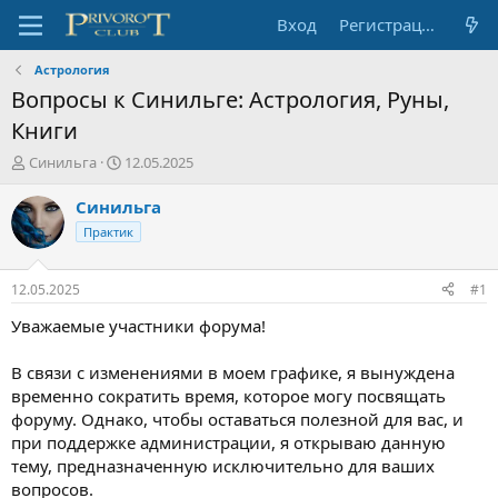
Вход
Регистрация
Астрология
Вопросы к Синильге: Астрология, Руны,
Книги
А
Д
Синильга
12.05.2025
в
а
т
т
Синильга
о
а
Практик
р
н
т
а
е
ч
12.05.2025
#1
м
а
ы
л
Уважаемые участники форума!
а
В связи с изменениями в моем графике, я вынуждена
временно сократить время, которое могу посвящать
форуму. Однако, чтобы оставаться полезной для вас, и
при поддержке администрации, я открываю данную
тему, предназначенную исключительно для ваших
вопросов.