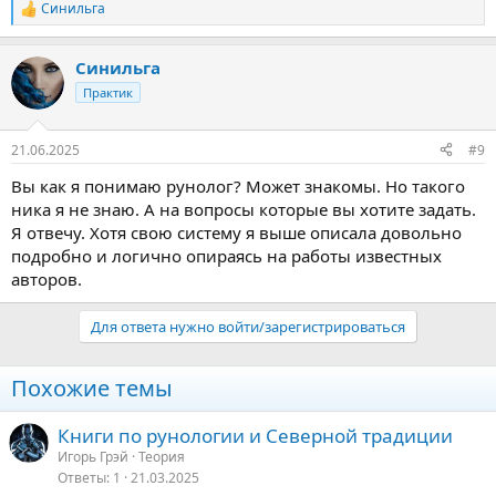
Синильга
Р
е
а
Синильга
к
ц
Практик
и
и
:
21.06.2025
#9
Вы как я понимаю рунолог? Может знакомы. Но такого
ника я не знаю. А на вопросы которые вы хотите задать.
Я отвечу. Хотя свою систему я выше описала довольно
подробно и логично опираясь на работы известных
авторов.
Для ответа нужно войти/зарегистрироваться
Похожие темы
Книги по рунологии и Северной традиции
Игорь Грэй
Теория
Ответы
1
21.03.2025