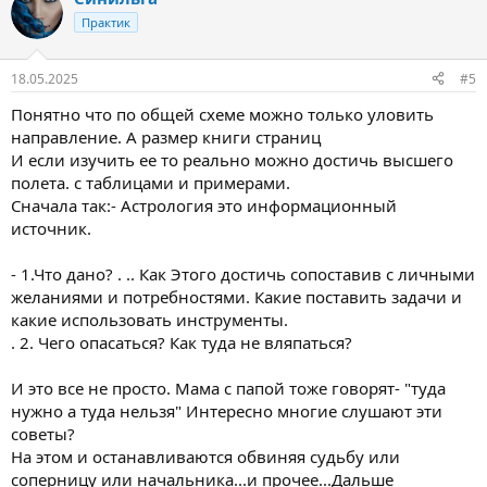
ц
Практик
и
и
:
18.05.2025
#5
Понятно что по общей схеме можно только уловить
направление. А размер книги страниц
И если изучить ее то реально можно достичь высшего
полета. с таблицами и примерами.
Сначала так:- Астрология это информационный
источник.
- 1.Что дано? . .. Как Этого достичь сопоставив с личными
желаниями и потребностями. Какие поставить задачи и
какие использовать инструменты.
. 2. Чего опасаться? Как туда не вляпаться?
И это все не просто. Мама с папой тоже говорят- "туда
нужно а туда нельзя" Интересно многие слушают эти
советы?
На этом и останавливаются обвиняя судьбу или
соперницу или начальника...и прочее...Дальше