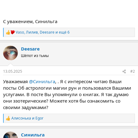
С уважением, Синильга
Vaso
,
Лилив
,
Deesare
и ещё 6
Р
е
а
Deesare
к
ц
Шёпот из тьмы
и
и
:
13.05.2025
#2
Уважаемая
@Синильга
, . Я с интересом читаю Ваши
посты Об астрологии магии рун и пользовался Вашими
услугами. В посте Вы упомянули о книгах. Я так думаю
они эзотерические? Можете хотя бы ознакомить со
своими задумками?
Алисонька
и
Egor
Р
е
а
Синильга
к