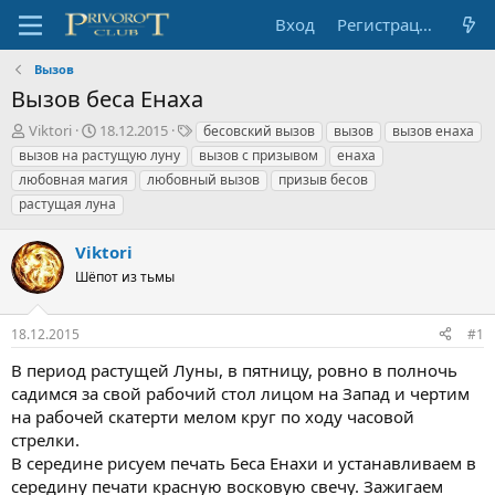
Вход
Регистрация
Вызов
Вызов беса Енаха
А
Д
Т
Viktori
18.12.2015
бесовский вызов
вызов
вызов енаха
в
а
е
вызов на растущую луну
вызов с призывом
енаха
т
т
г
любовная магия
любовный вызов
призыв бесов
о
а
и
растущая луна
р
н
т
а
е
ч
Viktori
м
а
Шёпот из тьмы
ы
л
а
18.12.2015
#1
В период растущей Луны, в пятницу, ровно в полночь
садимся за свой рабочий стол лицом на Запад и чертим
на рабочей скатерти мелом круг по ходу часовой
стрелки.
В середине рисуем печать Беса Енахи и устанавливаем в
середину печати красную восковую свечу. Зажигаем