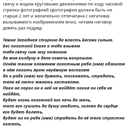
свечу и водим круговыми движениями по ходу часовой
стрелки фотографией (фотография должна быть не
старше 2 лет и желательно отпечатана с негатива)
вызываемого изображением вниз, читаем наговор
девять раз подряд:
Темна Западная сторона да власть Бесова сильна.
Бес похотной Енаха к тебе взываю
тебе свечу сию жгу пожигаю
да мне колдуну в деле помочь вопрошаю.
Огнём твоим пламенем похотным раба (имя) обжигаю
в нём похоть ярою неуёмную воспаляю
да о рабе (имя) его думать, тосковать, страдать,
тела её люто желать заставляю.
Пока на порог он к ней не войдёт покоя он себе не
найдёт,
будет огонь похотной его печь да жечь,
тело его сушить да душу гнобить, голова да сердце
его будет болеть,
будет он по рабе (имя) страдать да её тела страстно
хотеть,