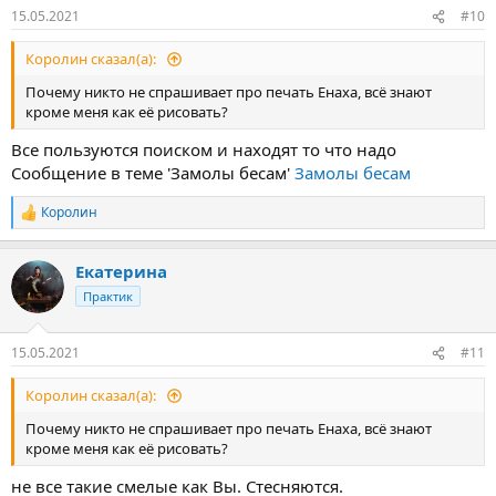
15.05.2021
#10
Королин сказал(а):
Почему никто не спрашивает про печать Енаха, всё знают
кроме меня как её рисовать?
Все пользуются поиском и находят то что надо
Сообщение в теме 'Замолы бесам'
Замолы бесам
Королин
Р
е
а
Екатерина
к
ц
Практик
и
и
:
15.05.2021
#11
Королин сказал(а):
Почему никто не спрашивает про печать Енаха, всё знают
кроме меня как её рисовать?
не все такие смелые как Вы. Стесняются.