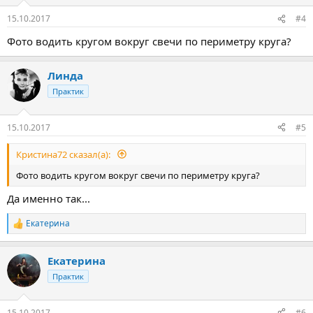
15.10.2017
#4
Фото водить кругом вокруг свечи по периметру круга?
Линда
Практик
15.10.2017
#5
Кристина72 сказал(а):
Фото водить кругом вокруг свечи по периметру круга?
Да именно так...
Екатерина
Р
е
а
Екатерина
к
ц
Практик
и
и
:
15.10.2017
#6