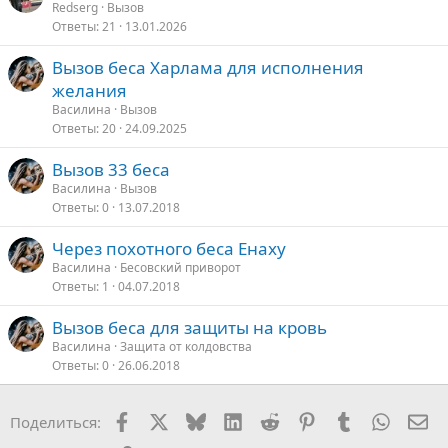
Redserg
Вызов
Ответы
21
13.01.2026
Вызов беса Харлама для исполнения
желания
Василина
Вызов
Ответы
20
24.09.2025
Вызов 33 беса
Василина
Вызов
Ответы
0
13.07.2018
Через похотного беса Енаху
Василина
Бесовский приворот
Ответы
1
04.07.2018
Вызов беса для защиты на кровь
Василина
Защита от колдовства
Ответы
0
26.06.2018
Facebook
X
Bluesky
LinkedIn
Reddit
Pinterest
Tumblr
WhatsA
Эл
Поделиться: