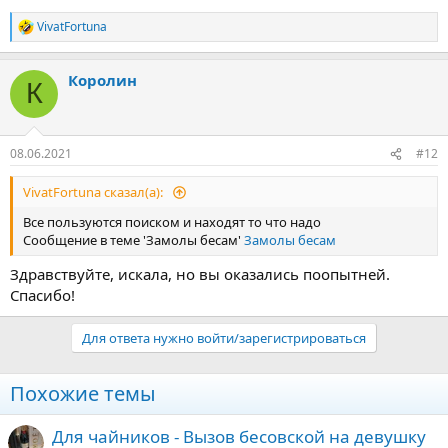
VivatFortuna
Р
е
а
Королин
к
К
ц
и
и
:
08.06.2021
#12
VivatFortuna сказал(а):
Все пользуются поиском и находят то что надо
Сообщение в теме 'Замолы бесам'
Замолы бесам
Здравствуйте, искала, но вы оказались поопытней.
Спасибо!
Для ответа нужно войти/зарегистрироваться
Похожие темы
Для чайников - Вызов бесовской на девушку