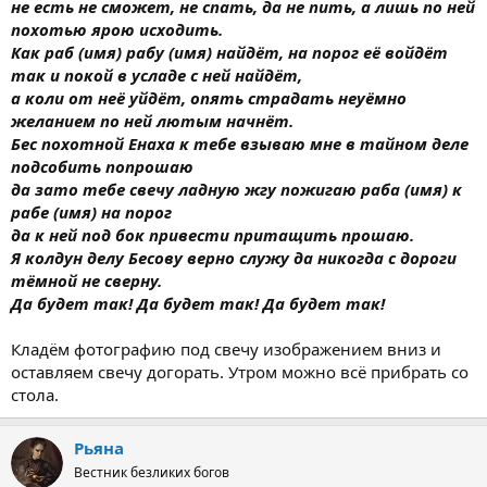
не есть не сможет, не спать, да не пить, а лишь по ней
похотью ярою исходить.
Как раб (имя) рабу (имя) найдёт, на порог её войдёт
так и покой в усладе с ней найдёт,
а коли от неё уйдёт, опять страдать неуёмно
желанием по ней лютым начнёт.
Бес похотной Енаха к тебе взываю мне в тайном деле
подсобить попрошаю
да зато тебе свечу ладную жгу пожигаю раба (имя) к
рабе (имя) на порог
да к ней под бок привести притащить прошаю.
Я колдун делу Бесову верно служу да никогда с дороги
тёмной не сверну.
Да будет так! Да будет так! Да будет так!
Кладём фотографию под свечу изображением вниз и
оставляем свечу догорать. Утром можно всё прибрать со
стола.
Рьяна
Вестник безликих богов