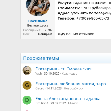
р
н
Услуги:
гадание на различн
т
а
Стоимость:
1 500 рублей/ра
е
ч
Адрес:
уточнять по телефон
м
а
Телефон:
+7(909)-805-65-73
ы
л
Василина
а
Вестник хаоса
Сообщения
2 787
Жду ваших отзывов.
Пол
Женщина
Похожие темы
Екатерина - ст. Смоленская
Ygch
30.10.2025
Краснодар
Екатерина- любовная магия, таро
G
Georg
14.11.2023
Новосибирск
Елена Александровна - гадалка
D
DmitryS4
29.09.2022
Минск