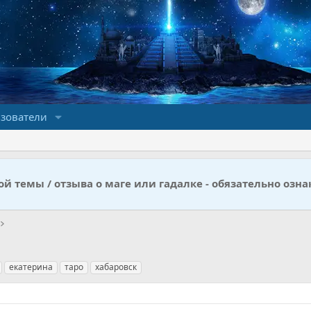
зователи
й темы / отзыва о маге или гадалке - обязательно озна
екатерина
таро
хабаровск