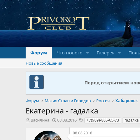
Форум
Что нового
Галерея
Поль
Новые сообщения
Перед открытием ново
Форум
Магия Стран и Городов
Россия
Хабаровск
Екатерина - гадалка
А
Д
Т
Василина
08.08.2016
+7(909)-805-65-73
гадалка
в
а
е
т
т
г
08.08.2016
о
а
и