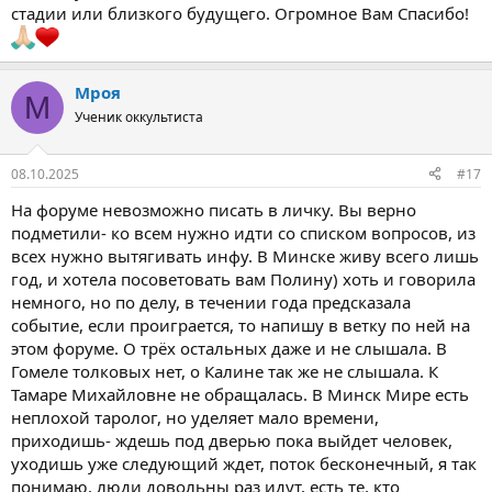
стадии или близкого будущего. Огромное Вам Спасибо!
Мроя
М
Ученик оккультиста
08.10.2025
#17
На форуме невозможно писать в личку. Вы верно
подметили- ко всем нужно идти со списком вопросов, из
всех нужно вытягивать инфу. В Минске живу всего лишь
год, и хотела посоветовать вам Полину) хоть и говорила
немного, но по делу, в течении года предсказала
событие, если проиграется, то напишу в ветку по ней на
этом форуме. О трёх остальных даже и не слышала. В
Гомеле толковых нет, о Калине так же не слышала. К
Тамаре Михайловне не обращалась. В Минск Мире есть
неплохой таролог, но уделяет мало времени,
приходишь- ждешь под дверью пока выйдет человек,
уходишь уже следующий ждет, поток бесконечный, я так
понимаю, люди довольны раз идут, есть те, кто