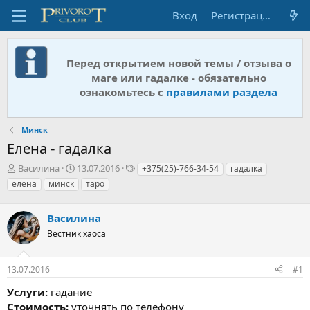
Вход
Регистрация
Перед открытием новой темы / отзыва о
маге или гадалке - обязательно
ознакомьтесь с
правилами раздела
Минск
Елена - гадалка
А
Д
Т
Василина
13.07.2016
+375(25)-766-34-54
гадалка
в
а
е
елена
минск
таро
т
т
г
о
а
и
р
Василина
н
т
а
Вестник хаоса
е
ч
м
а
ы
л
13.07.2016
#1
а
Услуги:
гадание
Стоимость:
уточнять по телефону