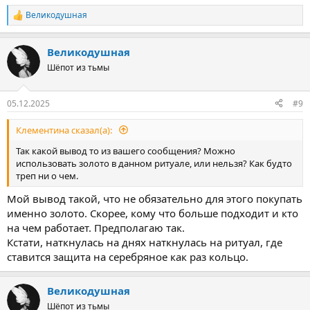
Великодушная
Р
е
а
Великодушная
к
ц
Шёпот из тьмы
и
и
:
05.12.2025
#9
Клементина сказал(а):
Так какой вывод то из вашего сообщения? Можно
использовать золото в данном ритуале, или нельзя? Как будто
треп ни о чем.
Мой вывод такой, что не обязательно для этого покупать
именно золото. Скорее, кому что больше подходит и кто
на чем работает. Предполагаю так.
Кстати, наткнулась на днях наткнулась на ритуал, где
ставится защита на серебряное как раз кольцо.
Великодушная
Шёпот из тьмы