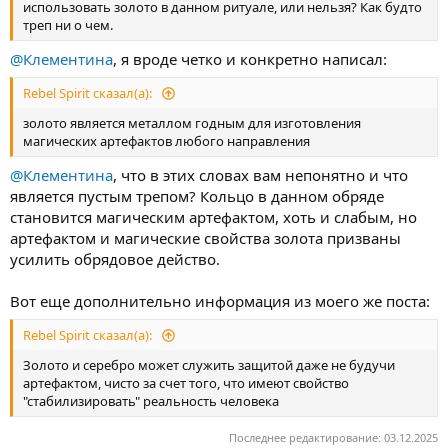
использовать золото в данном ритуале, или нельзя? Как будто
треп ни о чем.
@Клементина
, я вроде четко и конкретно написал:
Rebel Spirit сказал(а):
золото является металлом годным для изготовления
магических артефактов любого направления
@Клементина
, что в этих словах вам непонятно и что
является пустым трепом? Кольцо в данном обряде
становится магическим артефактом, хоть и слабым, но
артефактом и магические свойства золота призваны
усилить обрядовое действо.
Вот еще дополнительно информация из моего же поста:
Rebel Spirit сказал(а):
Золото и серебро может служить защитой даже не будучи
артефактом, чисто за счет того, что имеют свойство
"стабилизировать" реальность человека
Последнее редактирование:
03.12.2025