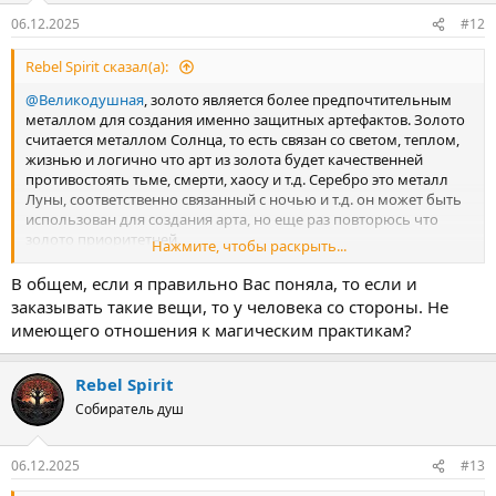
:
06.12.2025
#12
Rebel Spirit сказал(а):
@Великодушная
, золото является более предпочтительным
металлом для создания именно защитных артефактов. Золото
считается металлом Солнца, то есть связан со светом, теплом,
жизнью и логично что арт из золота будет качественней
противостоять тьме, смерти, хаосу и т.д. Серебро это металл
Луны, соответственно связанный с ночью и т.д. он может быть
использован для создания арта, но еще раз повторюсь что
золото приоритетней.
Нажмите, чтобы раскрыть...
Если вы говорите о работе с восковыми отливками и данный
В общем, если я правильно Вас поняла, то если и
арт будет использоваться только строго для этого, то
заказывать такие вещи, то у человека со стороны. Не
предпочтительней серебро, как металл имеющий свойство
имеющего отношения к магическим практикам?
очищения, после серебра на следующей позиции метеоритное
железо.
Если нет возможности изготовить из серебра, или
Rebel Spirit
метеоритного железа, тогда с большего пофиг какой металл,
Собиратель душ
пусть он тогда хотя б будет кованный в кузнице вручную, чтоб
иметь хоть какие то магические свойства, полученные до того,
как будет обмагован практиком. Только кузнеца надо искать
06.12.2025
#13
не привязанного к бесячьим и прочим подобным Силам, чтоб