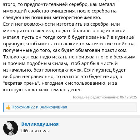
этого, то предпочтительней серебро, как металл
имеющий свойство очищения, после серебра на
следующей позиции метеоритное железо.
Если нет возможности изготовить из серебра, или
метеоритного железа, тогда с большего пофиг какой
металл, пусть он тогда хотя б будет кованный в кузнице
вручную, чтоб иметь хоть какие то магические свойства,
полученные до того, как будет обмагован практиком.
Только кузнеца надо искать не привязанного к бесячьим
и прочим подобным Силам, чтоб арт был чистый
изначально, без говноподключек. Если кузнец будет
выбран неправильно, то на итог это будет не арт, а
"всратая хрень", негодная к использованию, и за
которую заплатили немало денег.
Последнее редактирование:
06.12.2025
Прохожий22
и
Великодушная
Р
е
а
Великодушная
к
ц
Шёпот из тьмы
и
и