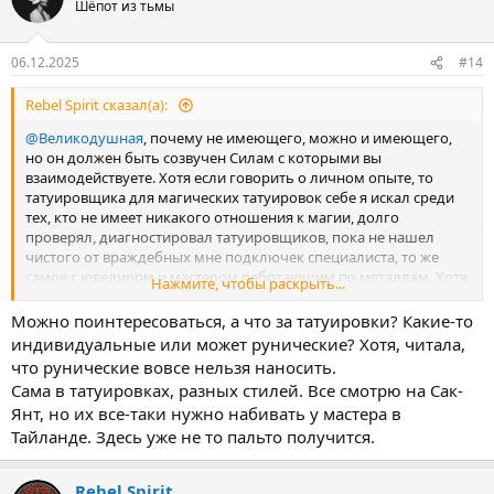
Шёпот из тьмы
и
и
:
06.12.2025
#14
Rebel Spirit сказал(а):
@Великодушная
, почему не имеющего, можно и имеющего,
но он должен быть созвучен Силам с которыми вы
взаимодействуете. Хотя если говорить о личном опыте, то
татуировщика для магических татуировок себе я искал среди
тех, кто не имеет никакого отношения к магии, долго
проверял, диагностировал татуировщиков, пока не нашел
чистого от враждебных мне подключек специалиста, то же
самое с ювелиром и мастером работающим по металлам. Хотя
Нажмите, чтобы раскрыть...
ювелира потом ввели в традицию, так было проще т.к.
ювелирных изделий надо было делать большое количество
Можно поинтересоваться, а что за татуировки? Какие-то
для участников клана
индивидуальные или может рунические? Хотя, читала,
что рунические вовсе нельзя наносить.
Сама в татуировках, разных стилей. Все смотрю на Сак-
Янт, но их все-таки нужно набивать у мастера в
Тайланде. Здесь уже не то пальто получится.
Rebel Spirit