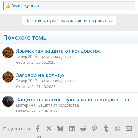
Великодушная
Р
е
а
Для ответа нужно войти/зарегистрироваться
к
ц
и
Похожие темы
и
:
Языческая защита от колдовства
Тимур 20
Защита от колдовства
Ответы
2
29.05.2026
Заговор на кольцо
Тимур 20
Защита от колдовства
Ответы
3
01.10.2025
Защита на могильную землю от колдовства
Екатерина
Защита от колдовства
Ответы
29
27.06.2022
Facebook
X
Bluesky
LinkedIn
Reddit
Pinterest
Tumblr
WhatsA
Эл
Поделиться: