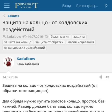
Вход
Регистрация
Защита
Защита на кольцо - от колдовских
воздействий
А
Д
Т
Sadaibow
14.07.2016
белая магия
защита
в
а
е
защита на кольцо
защита от обратки
магия исцеления
т
т
г
от колдовских воздействий
о
а
и
р
н
Sadaibow
т
а
е
ч
Тень забвения
м
а
ы
л
а
14.07.2016
#1
Защита на кольцо - от колдовских воздействий (от
обратки тоже защищает)
Для обряда нужно купить золотое кольцо, простое, без
камней. Размер должен быть ваш, кольцо нужно
проносить на безымянном пальце левой руки три дня.