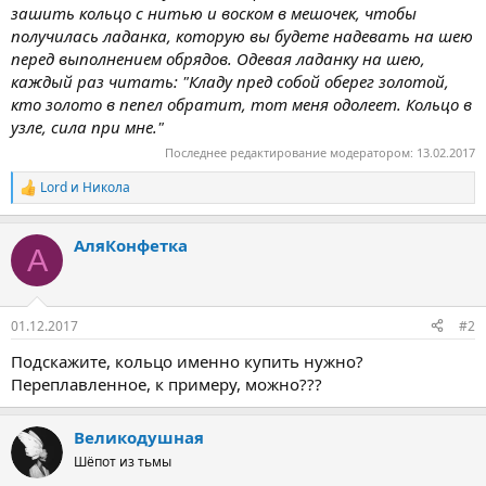
зашить кольцо с нитью и воском в мешочек, чтобы
получилась ладанка, которую вы будете надевать на шею
перед выполнением обрядов. Одевая ладанку на шею,
каждый раз читать: "Кладу пред собой оберег золотой,
кто золото в пепел обратит, тот меня одолеет. Кольцо в
узле, сила при мне."
Последнее редактирование модератором:
13.02.2017
Lord
и
Никола
Р
е
а
АляКонфетка
к
А
ц
и
и
:
01.12.2017
#2
Подскажите, кольцо именно купить нужно?
Переплавленное, к примеру, можно???
Великодушная
Шёпот из тьмы