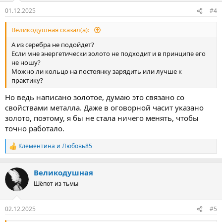
узлом. После этого зажечь свечу и капая воском на узел
01.12.2025
#4
говорить 9 раз:
"Не узел завязал, супостатов связал. Как воск тает и капает,
Великодушная сказал(а):
так они потаят - поплавятся, хворью падучей свалятся. Кольцо
в узле, сила при мне!". После этого зашить кольцо с нитью и
А из серебра не подойдет?
воском в мешочек, чтобы получилась ладанка, которую вы
Если мне энергетически золото не подходит и в принципе его
будете надевать на шею перед выполнением обрядов. Одевая
не ношу?
ладанку на шею, каждый раз читать: "Кладу пред собой оберег
Можно ли кольцо на постоянку зарядить или лучше к
золотой, кто золото в пепел обратит, тот меня одолеет.
практику?
Кольцо в узле, сила при мне."
Но ведь написано золотое, думаю это связано со
свойствами металла. Даже в оговорной часит указано
золото, поэтому, я бы не стала ничего менять, чтобы
точно работало.
Клементина
и
Любовь85
Р
е
а
Великодушная
к
ц
Шёпот из тьмы
и
и
:
02.12.2025
#5