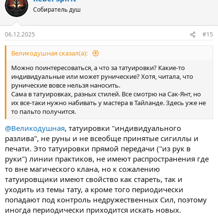
Собиратель душ
06.12.2025
#15
Великодушная сказал(а):
Можно поинтересоваться, а что за татуировки? Какие-то
индивидуальные или может рунические? Хотя, читала, что
рунические вовсе нельзя наносить.
Сама в татуировках, разных стилей. Все смотрю на Сак-Янт, но
их все-таки нужно набивать у мастера в Тайланде. Здесь уже не
то пальто получится.
@Великодушная
, татуировки "индивидуального
разлива", не руны и не всеобще принятые сигиллы и
печати. Это татуировки прямой передачи ("из рук в
руки") линии практиков, не имеют распространения где
то вне магического клана, но к сожалению
татуировщики имеют свойство как стареть, так и
уходить из темы тату, а кроме того периодически
попадают под контроль недружественных Сил, поэтому
иногда периодически приходится искать новых.