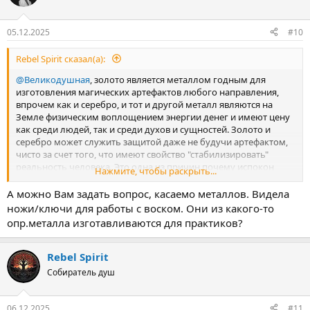
05.12.2025
#10
Rebel Spirit сказал(а):
@Великодушная
, золото является металлом годным для
изготовления магических артефактов любого направления,
впрочем как и серебро, и тот и другой металл являются на
Земле физическим воплощением энергии денег и имеют цену
как среди людей, так и среди духов и сущностей. Золото и
серебро может служить защитой даже не будучи артефактом,
чисто за счет того, что имеют свойство "стабилизировать"
реальность человека. Это одна из причин почему испокон
Нажмите, чтобы раскрыть...
веков государства копят и собирают запас драг.металлов
А можно Вам задать вопрос, касаемо металлов. Видела
ножи/ключи для работы с воском. Они из какого-то
опр.металла изготавливаются для практиков?
Rebel Spirit
Собиратель душ
06.12.2025
#11