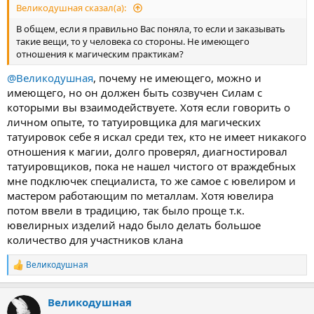
арт был чистый изначально, без говноподключек. Если кузнец
Великодушная сказал(а):
будет выбран неправильно, то на итог это будет не арт, а
"всратая хрень", негодная к использованию, и за которую
В общем, если я правильно Вас поняла, то если и заказывать
заплатили немало денег.
такие вещи, то у человека со стороны. Не имеющего
отношения к магическим практикам?
@Великодушная
, почему не имеющего, можно и
имеющего, но он должен быть созвучен Силам с
которыми вы взаимодействуете. Хотя если говорить о
личном опыте, то татуировщика для магических
татуировок себе я искал среди тех, кто не имеет никакого
отношения к магии, долго проверял, диагностировал
татуировщиков, пока не нашел чистого от враждебных
мне подключек специалиста, то же самое с ювелиром и
мастером работающим по металлам. Хотя ювелира
потом ввели в традицию, так было проще т.к.
ювелирных изделий надо было делать большое
количество для участников клана
Великодушная
Р
е
а
Великодушная
к
ц