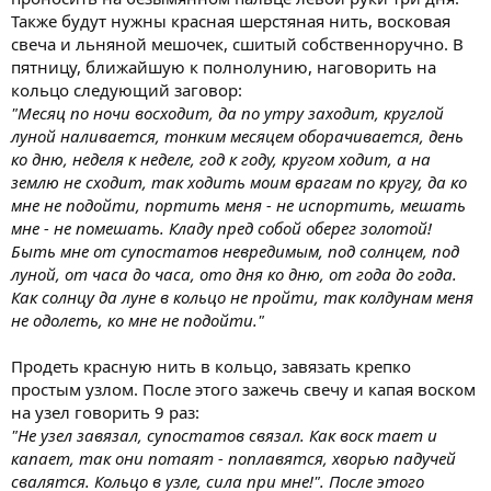
Также будут нужны красная шерстяная нить, восковая
свеча и льняной мешочек, сшитый собственноручно. В
пятницу, ближайшую к полнолунию, наговорить на
кольцо следующий заговор:
"Месяц по ночи восходит, да по утру заходит, круглой
луной наливается, тонким месяцем оборачивается, день
ко дню, неделя к неделе, год к году, кругом ходит, а на
землю не сходит, так ходить моим врагам по кругу, да ко
мне не подойти, портить меня - не испортить, мешать
мне - не помешать. Кладу пред собой оберег золотой!
Быть мне от супостатов невредимым, под солнцем, под
луной, от часа до часа, ото дня ко дню, от года до года.
Как солнцу да луне в кольцо не пройти, так колдунам меня
не одолеть, ко мне не подойти."
Продеть красную нить в кольцо, завязать крепко
простым узлом. После этого зажечь свечу и капая воском
на узел говорить 9 раз:
"Не узел завязал, супостатов связал. Как воск тает и
капает, так они потаят - поплавятся, хворью падучей
свалятся. Кольцо в узле, сила при мне!". После этого