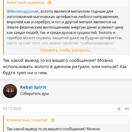
Rebel Spirit сказал(а):
@Великодушная
, золото является металлом годным для
изготовления магических артефактов любого направления,
впрочем как и серебро, и тот и другой металл являются на
Земле физическим воплощением энергии денег и имеют цену
как среди людей, так и среди духов и сущностей. Золото и
серебро может служить защитой даже не будучи артефактом,
чисто за счет того, что имеют свойство "стабилизировать"
реальность человека. Это одна из причин почему испокон
Нажмите, чтобы раскрыть...
веков государства копят и собирают запас драг.металлов
Так какой вывод то из вашего сообщения? Можно
использовать золото в данном ритуале, или нельзя? Как
будто треп ни о чем.
Rebel Spirit
Собиратель душ
03.12.2025
#8
Клементина сказал(а):
Так какой вывод то из вашего сообщения? Можно