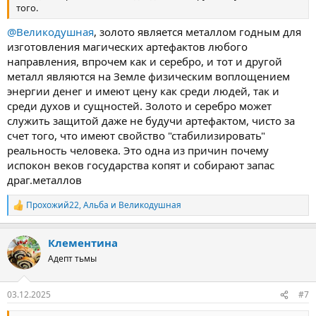
того.
@Великодушная
, золото является металлом годным для
изготовления магических артефактов любого
направления, впрочем как и серебро, и тот и другой
металл являются на Земле физическим воплощением
энергии денег и имеют цену как среди людей, так и
среди духов и сущностей. Золото и серебро может
служить защитой даже не будучи артефактом, чисто за
счет того, что имеют свойство "стабилизировать"
реальность человека. Это одна из причин почему
испокон веков государства копят и собирают запас
драг.металлов
Прохожий22
,
Альба
и
Великодушная
Р
е
а
Клементина
к
ц
Адепт тьмы
и
и
:
03.12.2025
#7