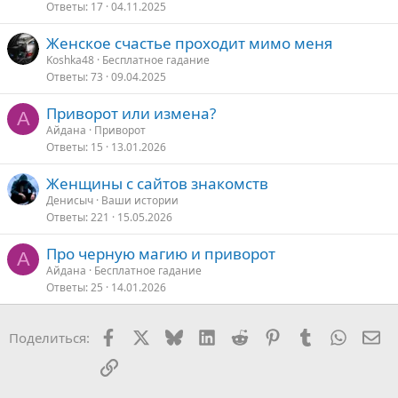
Ответы
17
04.11.2025
Женское счастье проходит мимо меня
Koshka48
Бесплатное гадание
Ответы
73
09.04.2025
Приворот или измена?
А
Айдана
Приворот
Ответы
15
13.01.2026
Женщины с сайтов знакомств
Денисыч
Ваши истории
Ответы
221
15.05.2026
Про черную магию и приворот
А
Айдана
Бесплатное гадание
Ответы
25
14.01.2026
Facebook
X
Bluesky
LinkedIn
Reddit
Pinterest
Tumblr
WhatsA
Эл
Поделиться:
Ссылка