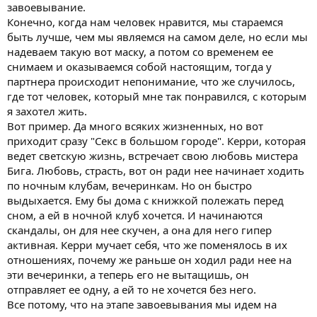
завоевывание.
Конечно, когда нам человек нравится, мы стараемся
быть лучше, чем мы являемся на самом деле, но если мы
надеваем такую вот маску, а потом со временем ее
снимаем и оказываемся собой настоящим, тогда у
партнера происходит непонимание, что же случилось,
где тот человек, который мне так понравился, с которым
я захотел жить.
Вот пример. Да много всяких жизненных, но вот
приходит сразу "Секс в большом городе". Керри, которая
ведет светскую жизнь, встречает свою любовь мистера
Бига. Любовь, страсть, вот он ради нее начинает ходить
по ночным клубам, вечеринкам. Но он быстро
выдыхается. Ему бы дома с книжкой полежать перед
сном, а ей в ночной клуб хочется. И начинаются
скандалы, он для нее скучен, а она для него гипер
активная. Керри мучает себя, что же поменялось в их
отношениях, почему же раньше он ходил ради нее на
эти вечеринки, а теперь его не вытащишь, он
отправляет ее одну, а ей то не хочется без него.
Все потому, что на этапе завоевывания мы идем на