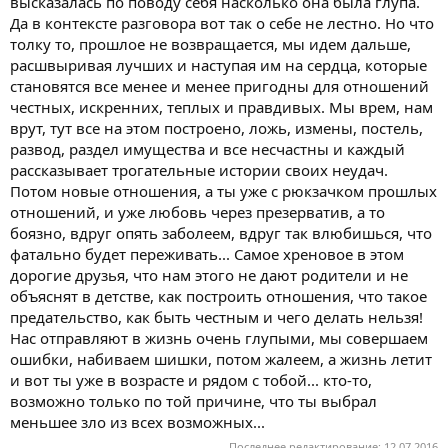
высказалась по поводу себя насколько она была глупа.
Да в контексте разговора вот так о себе не лестно. Но что
толку то, прошлое не возвращается, мы идем дальше,
расшвыривая лучших и наступая им на сердца, которые
становятся все менее и менее пригодны для отношений
честных, искренних, теплых и правдивых. Мы врем, нам
врут, тут все на этом построено, ложь, измены, постель,
развод, раздел имущества и все несчастны и каждый
рассказывает трогательные истории своих неудач.
Потом новые отношения, а ты уже с рюкзачком прошлых
отношений, и уже любовь через презерватив, а то
боязно, вдруг опять заболеем, вдруг так влюбишься, что
фатально будет переживать... Самое хреновое в этом
дорогие друзья, что нам этого не дают родители и не
объяснят в детстве, как построить отношения, что такое
предательство, как быть честным и чего делать нельзя!
Нас отправляют в жизнь очень глупыми, мы совершаем
ошибки, набиваем шишки, потом жалеем, а жизнь летит
и вот ты уже в возрасте и рядом с тобой... кто-то,
возможно только по той причине, что ты выбрал
меньшее зло из всех возможных...
Последнее редактирование:
12.07.2016