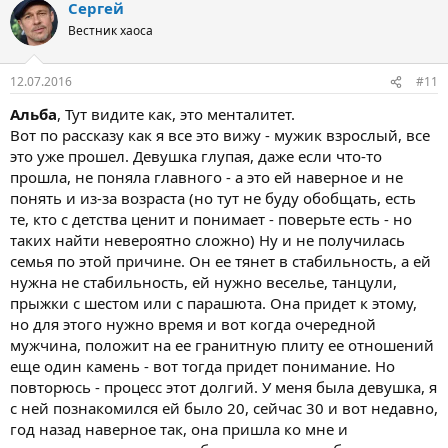
Сергей
к
ц
Вестник хаоса
и
и
:
12.07.2016
#11
Альба
, Тут видите как, это менталитет.
Вот по рассказу как я все это вижу - мужик взрослый, все
это уже прошел. Девушка глупая, даже если что-то
прошла, не поняла главного - а это ей наверное и не
понять и из-за возраста (но тут не буду обобщать, есть
те, кто с детства ценит и понимает - поверьте есть - но
таких найти невероятно сложно) Ну и не получилась
семья по этой причине. Он ее тянет в стабильность, а ей
нужна не стабильность, ей нужно веселье, танцули,
прыжки с шестом или с парашюта. Она придет к этому,
но для этого нужно время и вот когда очередной
мужчина, положит на ее гранитную плиту ее отношений
еще один камень - вот тогда придет понимание. Но
повторюсь - процесс этот долгий. У меня была девушка, я
с ней познакомился ей было 20, сейчас 30 и вот недавно,
год назад наверное так, она пришла ко мне и