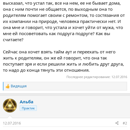
высказал, что устал так, все на нем, ее не бывает дома,
она с ним почти не общается, по выходным она то
родителям помогает своим с ремонтом, то состязания от
их компании на природе, человека практически нет. И
она мне и говорит, что устала и хочет уйти от мужа, что
мне ей посоветовать как подруга подруге? Как вы
считаете?
Сейчас она хочет взять тайм аут и переехать от него
жить к родителям, он же ей говорит, что она так
поступает зря и если решили жить и любить друг друга,
то надо до конца тянуть эти отношения.
Последнее редактирование:
12.07.2016
Видящая
Р
е
а
Альба
к
ц
Практик
и
и
:
12.07.2016
#2