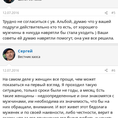
и
и
:
12.07.2016
#5
Трудно не согласиться с ув. Альбой, думаю что у вашей
подруги действительно кто то есть, от хорошего
мужчины в никуда наврятли бы стала уходить ) Ваши
советы ей думаю наврятли помогут, она уже все решила.
Сергей
Вестник хаоса
12.07.2016
#6
На самом деле у женщин все проще, чем может
показаться на первый взгляд. Я проходил такую
ситуацию, только сроки были не годы, а месяц. Есть
такие женщины - недоопределенные и они знакомятся с
мужчинами, им необходима их значимость, что бы на
них обращали, внимание. И вот живет этот бедолага
муженек и по своей наивности, либо честности, верит в
сказку, что за его отношение его будут любить и ценить.