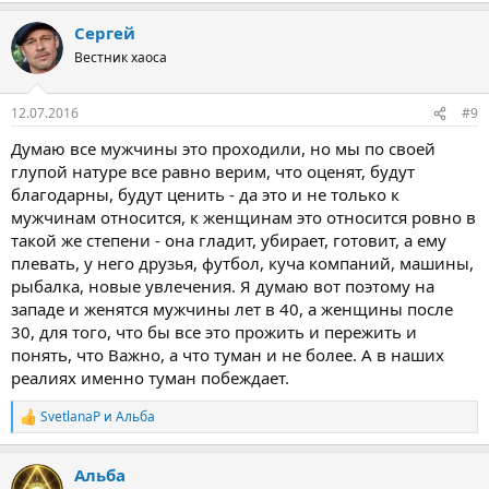
Сергей
Вестник хаоса
12.07.2016
#9
Думаю все мужчины это проходили, но мы по своей
глупой натуре все равно верим, что оценят, будут
благодарны, будут ценить - да это и не только к
мужчинам относится, к женщинам это относится ровно в
такой же степени - она гладит, убирает, готовит, а ему
плевать, у него друзья, футбол, куча компаний, машины,
рыбалка, новые увлечения. Я думаю вот поэтому на
западе и женятся мужчины лет в 40, а женщины после
30, для того, что бы все это прожить и пережить и
понять, что Важно, а что туман и не более. А в наших
реалиях именно туман побеждает.
SvetlanaP
и
Альба
Р
е
а
Альба
к