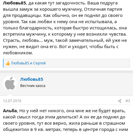
Любовь85
, да какая тут загадочность. Ваша подруга
вышла замуж за хорошего мужчину, Отличная партия
для продавщицы. Как обычно, он ее поднял до своего
уровня. Так как любви к нему она не испытывала, а
только благодарность, которая быстро истощилась, она
встретила мужчину, к которому у нее возникли чувства.
Страсть, любовь... муж, такой замечательный, ей уже не
нужен, не видит она его. Вот и уходит, чтобы быть с
любовником.
Любовь85
и
Сергей
Р
е
а
Любовь85
к
ц
Вестник хаоса
и
и
:
12.07.2016
#3
Альба
, Но у ней нет никого, она мне же не будет врать,
какой смысл тогда этим делиться? А он ее да поднял до
своего уровня, тут все верно, жила раньше в страшном
общежитии в 9 кв. метрах, теперь в центре города с ним