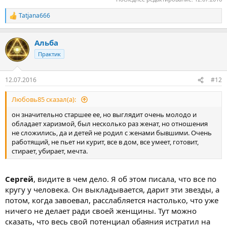
Tatjana666
Р
е
а
Альба
к
ц
Практик
и
и
:
12.07.2016
#12
Любовь85 сказал(а):
он значительно старшее ее, но выглядит очень молодо и
обладает харизмой, был несколько раз женат, но отношения
не сложились, да и детей не родил с женами бывшими. Очень
работящий, не пьет ни курит, все в дом, все умеет, готовит,
стирает, убирает, мечта.
Сергей
, видите в чем дело. Я об этом писала, что все по
кругу у человека. Он выкладывается, дарит эти звезды, а
потом, когда завоевал, расслабляется настолько, что уже
ничего не делает ради своей женщины. Тут можно
сказать, что весь свой потенциал обаяния истратил на