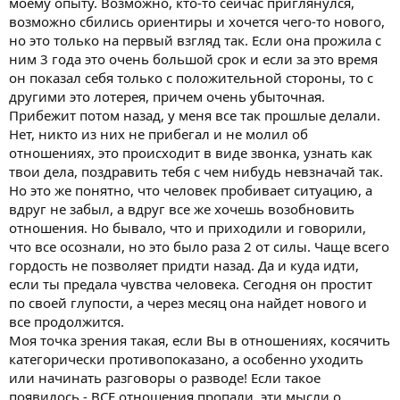
моему опыту. Возможно, кто-то сейчас приглянулся,
возможно сбились ориентиры и хочется чего-то нового,
но это только на первый взгляд так. Если она прожила с
ним 3 года это очень большой срок и если за это время
он показал себя только с положительной стороны, то с
другими это лотерея, причем очень убыточная.
Прибежит потом назад, у меня все так прошлые делали.
Нет, никто из них не прибегал и не молил об
отношениях, это происходит в виде звонка, узнать как
твои дела, поздравить тебя с чем нибудь невзначай так.
Но это же понятно, что человек пробивает ситуацию, а
вдруг не забыл, а вдруг все же хочешь возобновить
отношения. Но бывало, что и приходили и говорили,
что все осознали, но это было раза 2 от силы. Чаще всего
гордость не позволяет придти назад. Да и куда идти,
если ты предала чувства человека. Сегодня он простит
по своей глупости, а через месяц она найдет нового и
все продолжится.
Моя точка зрения такая, если Вы в отношениях, косячить
категорически противопоказано, а особенно уходить
или начинать разговоры о разводе! Если такое
появилось - ВСЕ отношения пропали, эти мысли о