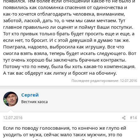
появился. Тем более если отношений какое-то не было и
появились как соломинка спасения от одиночества и
как-то хочется отблагодарить человека, вниманием,
заботой, лаской, дать то, о чем мы сами мечтаем. Тут
главное правильно ли оценят и поймут Ваши поступки.
Тот кто привык только брать будет просить еще и еще, а
если нет, то бросит. И с этой девушкой я думаю так же.
Поиграла, надоело, выбросила как игрушку. Все что
смогла взять взяла, теперь будет искать следующего. Вот
тут очень хорошо бы заключать брачные контракты.
Потому что по нему, была бы хоть какая-то компенсация.
А так вас обдерут как липку и бросят на обочину.
Последнее редактирование:
12.07.2016
Сергей
Вестник хаоса
12.07.2016
#14
Если по поводу голосования, то конечно же глупо ей
уходить от мужа, сейчас мало таких мужчин, это по