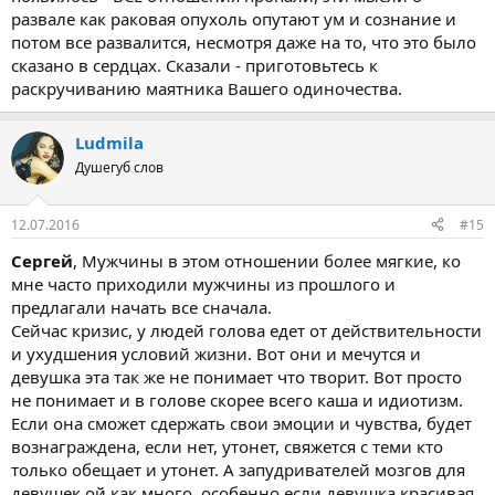
развале как раковая опухоль опутают ум и сознание и
потом все развалится, несмотря даже на то, что это было
сказано в сердцах. Сказали - приготовьтесь к
раскручиванию маятника Вашего одиночества.
Ludmila
Душегуб слов
12.07.2016
#15
Сергей
, Мужчины в этом отношении более мягкие, ко
мне часто приходили мужчины из прошлого и
предлагали начать все сначала.
Сейчас кризис, у людей голова едет от действительности
и ухудшения условий жизни. Вот они и мечутся и
девушка эта так же не понимает что творит. Вот просто
не понимает и в голове скорее всего каша и идиотизм.
Если она сможет сдержать свои эмоции и чувства, будет
вознаграждена, если нет, утонет, свяжется с теми кто
только обещает и утонет. А запудривателей мозгов для
девушек ой как много, особенно если девушка красивая.