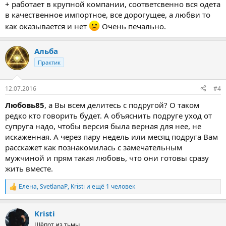
+ работает в крупной компании, соответсвенно вся одета
в качественное импортное, все дорогущее, а любви то
как оказывается и нет
Очень печально.
Альба
Практик
12.07.2016
#4
Любовь85
, а Вы всем делитесь с подругой? О таком
редко кто говорить будет. А объяснить подруге уход от
супруга надо, чтобы версия была верная для нее, не
искаженная. А через пару недель или месяц подруга Вам
расскажет как познакомилась с замечательным
мужчиной и прям такая любовь, что они готовы сразу
жить вместе.
Елена
,
SvetlanaP
,
Kristi
и ещё 1 человек
Р
е
а
Kristi
к
ц
Шёпот из тьмы