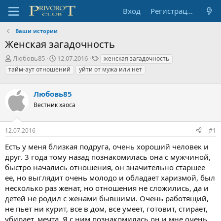
Вход
Регистрация
Ваши истории
Женская загадочность
А
Д
Т
Любовь85
12.07.2016
женская загадочность
в
а
е
тайм-аут отношений
уйти от мужа или нет
т
т
г
о
а
и
р
Любовь85
н
т
а
Вестник хаоса
е
ч
м
а
ы
л
12.07.2016
#1
а
Есть у меня близкая подруга, очень хороший человек и
друг. 3 года тому назад познакомилась она с мужчиной,
быстро начались отношения, он значительно старшее
ее, но выглядит очень молодо и обладает харизмой, был
несколько раз женат, но отношения не сложились, да и
детей не родил с женами бывшими. Очень работящий,
не пьет ни курит, все в дом, все умеет, готовит, стирает,
убирает, мечта. Я с ним познакомилась он и мне очень