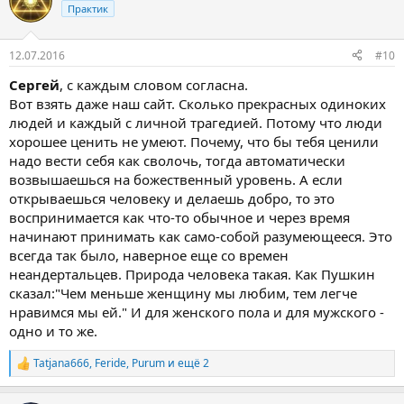
ц
Практик
и
и
:
12.07.2016
#10
Сергей
, с каждым словом согласна.
Вот взять даже наш сайт. Сколько прекрасных одиноких
людей и каждый с личной трагедией. Потому что люди
хорошее ценить не умеют. Почему, что бы тебя ценили
надо вести себя как сволочь, тогда автоматически
возвышаешься на божественный уровень. А если
открываешься человеку и делаешь добро, то это
воспринимается как что-то обычное и через время
начинают принимать как само-собой разумеющееся. Это
всегда так было, наверное еще со времен
неандертальцев. Природа человека такая. Как Пушкин
сказал:"Чем меньше женщину мы любим, тем легче
нравимся мы ей." И для женского пола и для мужского -
одно и то же.
Tatjana666
,
Feride
,
Purum
и ещё 2
Р
е
а