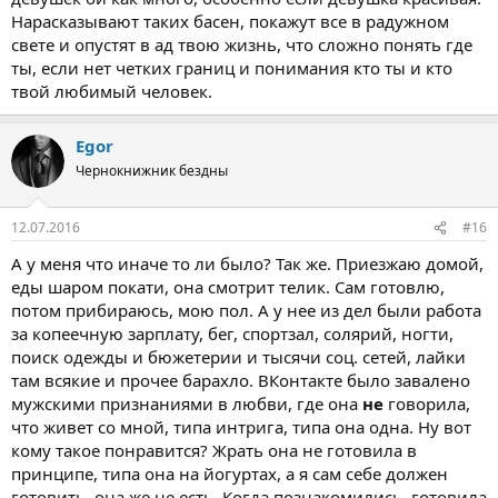
Нарасказывают таких басен, покажут все в радужном
свете и опустят в ад твою жизнь, что сложно понять где
ты, если нет четких границ и понимания кто ты и кто
твой любимый человек.
Egor
Чернокнижник бездны
12.07.2016
#16
А у меня что иначе то ли было? Так же. Приезжаю домой,
еды шаром покати, она смотрит телик. Сам готовлю,
потом прибираюсь, мою пол. А у нее из дел были работа
за копеечную зарплату, бег, спортзал, солярий, ногти,
поиск одежды и бюжетерии и тысячи соц. сетей, лайки
там всякие и прочее барахло. ВКонтакте было завалено
мужскими признаниями в любви, где она
не
говорила,
что живет со мной, типа интрига, типа она одна. Ну вот
кому такое понравится? Жрать она не готовила в
принципе, типа она на йогуртах, а я сам себе должен
готовить, она же не есть. Когда познакомились, готовила