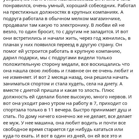
понравился, очень умный, хороший собеседник. Работал
на престижных должностях в крупных компаниях. А
подруга работала в обычном мелком магазинчике,
продавали там какую то электронику. В любви ей не
везло, то один бросит, то с другим не заладится. И вот
они встретились и начали жить, через год женились, в
планах у них появился переезд в другую страну. Он
помог ей устроится работать в крупную компанию,
дарил подарки, мы с подругами видели только
положительную сторону медали, все восхищались что
она нашла свою любовь и главное он ее очень любит и
не изменяет. И вот 2 месяца назад, она решила начать
заниматься спортом и стала худеть, села на диету. А
вместе с диетой пришла и какая то злость. Плюс
должность ей сделали более высокую, много нервов. И
вот она уходит рано утром на работу в 7, приходит со
спортзала только в 11 вечера. Быстро принимает душ и
спать. По дому ничего конечно же не делает, все делает
ее муж. У нее машина, она любит водить и почти все
свободное время старается где нибудь кататься или
куда-то ехать. И вот в один из дней, он ей все это и