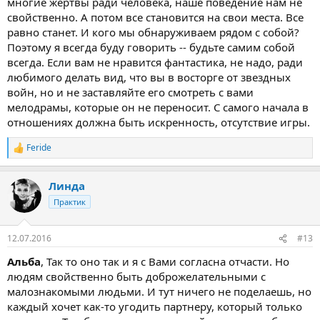
многие жертвы ради человека, наше поведение нам не
свойственно. А потом все становится на свои места. Все
равно станет. И кого мы обнаруживаем рядом с собой?
Поэтому я всегда буду говорить -- будьте самим собой
всегда. Если вам не нравится фантастика, не надо, ради
любимого делать вид, что вы в восторге от звездных
войн, но и не заставляйте его смотреть с вами
мелодрамы, которые он не переносит. С самого начала в
отношениях должна быть искренность, отсутствие игры.
Feride
Р
е
а
Линда
к
ц
Практик
и
и
:
12.07.2016
#13
Альба
, Так то оно так и я с Вами согласна отчасти. Но
людям свойственно быть доброжелательными с
малознакомыми людьми. И тут ничего не поделаешь, но
каждый хочет как-то угодить партнеру, который только