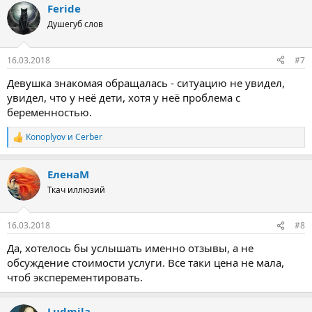
Feride
к
ц
Душегуб слов
и
и
:
16.03.2018
#7
Девушка знакомая обращалась - ситуацию не увидел,
увидел, что у неё дети, хотя у неё проблема с
беременностью.
Konoplyov
и
Cerber
Р
е
а
ЕленаМ
к
ц
Ткач иллюзий
и
и
:
16.03.2018
#8
Да, хотелось бы услышать именно отзывы, а не
обсуждение стоимости услуги. Все таки цена не мала,
чтоб эксперементировать.
Ludmila