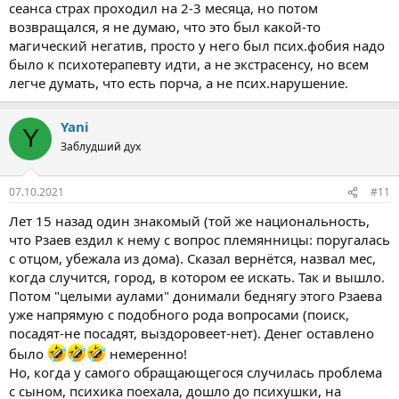
сеанса страх проходил на 2-3 месяца, но потом
возвращался, я не думаю, что это был какой-то
магический негатив, просто у него был псих.фобия надо
было к психотерапевту идти, а не экстрасенсу, но всем
легче думать, что есть порча, а не псих.нарушение.
Yani
Y
Заблудший дух
07.10.2021
#11
Лет 15 назад один знакомый (той же национальность,
что Рзаев ездил к нему с вопрос племянницы: поругалась
с отцом, убежала из дома). Сказал вернётся, назвал мес,
когда случится, город, в котором ее искать. Так и вышло.
Потом "целыми аулами" донимали беднягу этого Рзаева
уже напрямую с подобного рода вопросами (поиск,
посадят-не посадят, выздоровеет-нет). Денег оставлено
было
немеренно!
Но, когда у самого обращающегося случилась проблема
с сыном, психика поехала, дошло до психушки, на