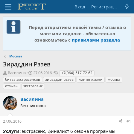
Вход
Регистрация
Перед открытием новой темы / отзыва о
маге или гадалке - обязательно
ознакомьтесь с
правилами раздела
Москва
Зираддин Рзаев
А
Д
Т
Василина
27.06.2016
+7(964)-517-72-62
в
а
е
битва экстрасенсов
зираддин рзаев
линия жизни
москва
т
т
г
отзывы
экстрасенс
о
а
и
р
н
Василина
т
а
е
ч
Вестник хаоса
м
а
ы
л
а
27.06.2016
#1
Услуги:
экстрасенс, финалист 6 сезона программы