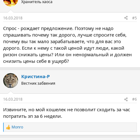
ц
Хранитель хаоса
и
и
:
16.03.2018
#5
Спрос - рождает предложение. Поэтому не надо
спрашивать почему так дорого, лучше спросите себя,
почему вы так мало зарабатываете, что для вас это
дорого. Если к нему с такой ценой идут люди, какой
ризон снижать цены? Или он ненормальный и должен
снизить цены себе в ущерб?
Кристина-Р
Вестник забвения
16.03.2018
#6
Извините, но мой кошелек не позволит сходить за час
потратить зп за 6 недели.
Monro
Р
е
а