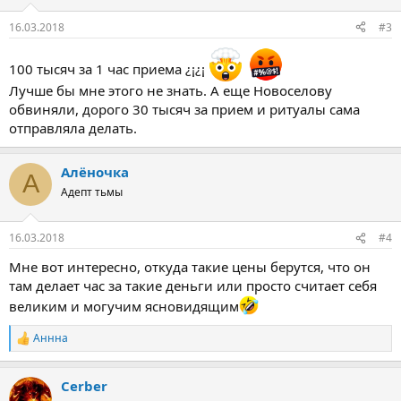
16.03.2018
#3
100 тысяч за 1 час приема ¿¡¿¡
Лучше бы мне этого не знать. А еще Новоселову
обвиняли, дорого 30 тысяч за прием и ритуалы сама
отправляла делать.
Алёночка
А
Адепт тьмы
16.03.2018
#4
Мне вот интересно, откуда такие цены берутся, что он
там делает час за такие деньги или просто считает себя
великим и могучим ясновидящим
Аннна
Р
е
а
Cerber
к