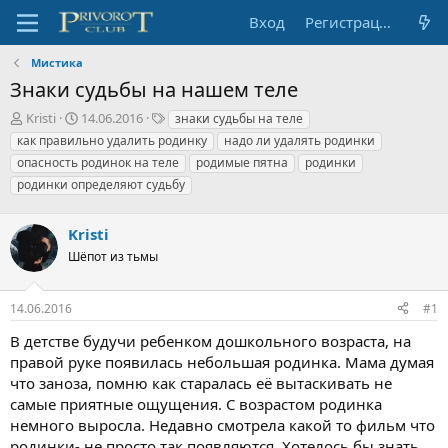
Вход
Регистрация
Мистика
Знаки судьбы на нашем теле
А
Д
Т
Kristi
14.06.2016
знаки судьбы на теле
в
а
е
как правильно удалить родинку
надо ли удалять родинки
т
т
г
опасность родинок на теле
родимые пятна
родинки
о
а
и
родинки определяют судьбу
р
н
т
а
е
ч
Kristi
м
а
Шёпот из тьмы
ы
л
а
14.06.2016
#1
В детстве будучи ребенком дошкольного возраста, на
правой руке появилась небольшая родинка. Мама думая
что заноза, помню как старалась её вытаскивать не
самые приятные ощущения. С возрастом родинка
немного выросла. Недавно смотрела какой то фильм что
родинки- не просто так появляются. Хотелось бы знать