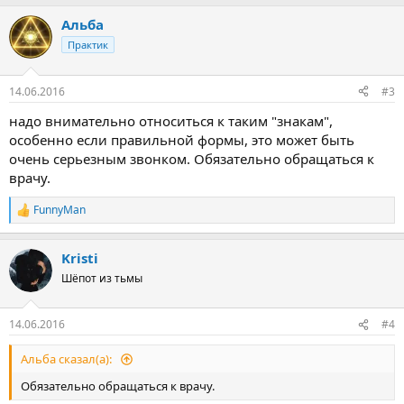
Альба
Практик
14.06.2016
#3
надо внимательно относиться к таким "знакам",
особенно если правильной формы, это может быть
очень серьезным звонком. Обязательно обращаться к
врачу.
FunnyMan
Р
е
а
Kristi
к
ц
Шёпот из тьмы
и
и
:
14.06.2016
#4
Альба сказал(а):
Обязательно обращаться к врачу.