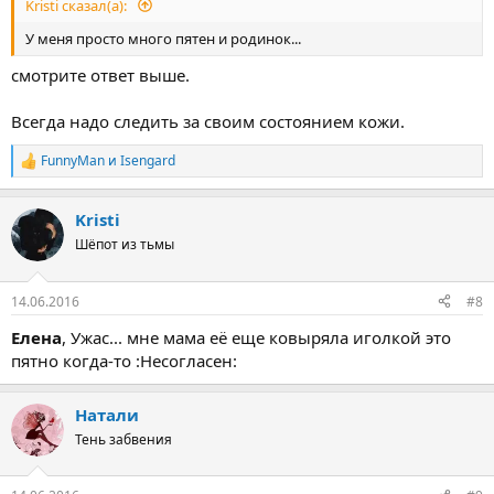
Kristi сказал(а):
У меня просто много пятен и родинок...
смотрите ответ выше.
Всегда надо следить за своим состоянием кожи.
FunnyMan
и
Isengard
Р
е
а
Kristi
к
ц
Шёпот из тьмы
и
и
:
14.06.2016
#8
Елена
, Ужас... мне мама её еще ковыряла иголкой это
пятно когда-то :Несогласен:
Натали
Тень забвения