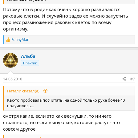
Потому что в родинках очень хорошо развиваются
раковые клетки. И случайно задев ее можно запустить
процесс размножения раковых клеток по всему
организму.
FunnyMan
Р
е
а
Альба
к
ц
Практик
и
и
:
14.06.2016
#7
Натали сказал(а):
Как-то пробовала посчитать, на одной только руке более 40
получилось...
смотря какие, если это как веснушки, то ничего
страшного, но если выпуклые, которые растут - это
совсем другое.