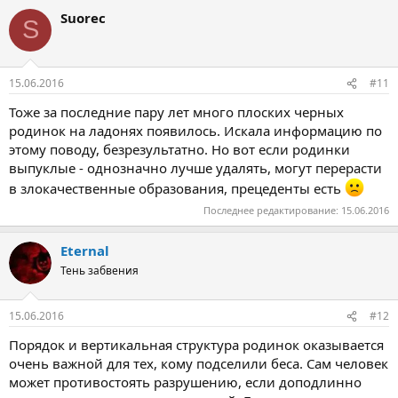
а
Suorec
к
S
ц
и
и
:
15.06.2016
#11
Тоже за последние пару лет много плоских черных
родинок на ладонях появилось. Искала информацию по
этому поводу, безрезультатно. Но вот если родинки
выпуклые - однозначно лучше удалять, могут перерасти
в злокачественные образования, прецеденты есть
Последнее редактирование:
15.06.2016
Eternal
Тень забвения
15.06.2016
#12
Порядок и вертикальная структура родинок оказывается
очень важной для тех, кому подселили беса. Сам человек
может противостоять разрушению, если доподлинно