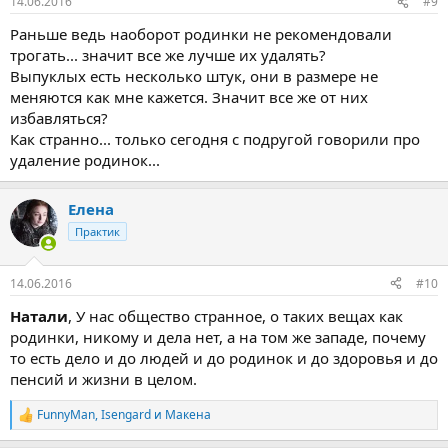
14.06.2016
#9
Раньше ведь наоборот родинки не рекомендовали
трогать... значит все же лучше их удалять?
Выпуклых есть несколько штук, они в размере не
меняются как мне кажется. Значит все же от них
избавляться?
Как странно... только сегодня с подругой говорили про
удаление родинок...
Елена
Практик
14.06.2016
#10
Натали
, У нас общество странное, о таких вещах как
родинки, никому и дела нет, а на том же западе, почему
то есть дело и до людей и до родинок и до здоровья и до
пенсий и жизни в целом.
FunnyMan
,
Isengard
и
Макена
Р
е