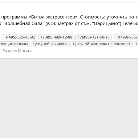
а программы «Битва экстрасенсов», Стоимость: уточнять по те
р "Волшебная Сила" (в 50 метрах от ст.м. "Царицыно") Телефо
+
7
(
495
)-325-43-92
+
7
(
495
)
-669-12-08
+
7
(
495
)-
7
21-60-16
+
7
(499)-956-
тоящие отзывы
турсуной закирова
турсуной закирова не помогает
т
Раздел:
Москва