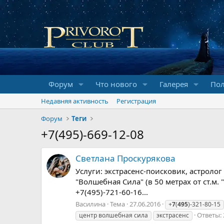
Форум
Что нового
Галерея
Пол
Недавняя активность
Регистрация
Форум
Теги
+7(495)-669-12-08
Светлана Проскурякова
Услуги: экстрасенс-поисковик, астролог 
"Волшебная Сила" (в 50 метрах от ст.м. 
+7(495)-721-60-16...
Василина
Тема
27.06.2016
+
7
(
495
)-321-80-15
Ответы: 
центр волшебная сила
экстрасенс