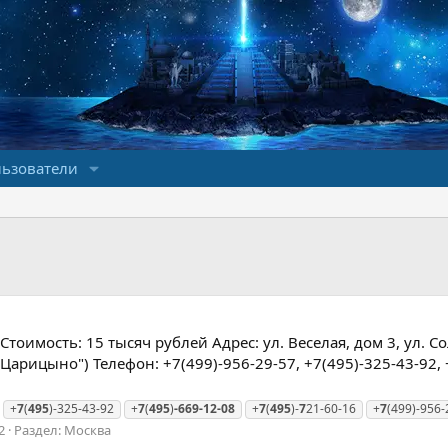
ьзователи
Стоимость: 15 тысяч рублей Адрес: ул. Веселая, дом 3, ул. Со
"Царицыно") Телефон: +7(499)-956-29-57, +7(495)-325-43-92, 
+
7
(
495
)-325-43-92
+
7
(
495
)
-669-12-08
+
7
(
495
)-
7
21-60-16
+
7
(499)-956-
2
Раздел:
Москва