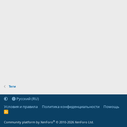
Теги
Русский (RU)
Условия и правила
Политика конфиденциальности
Помощь
R
S
S
®
Community platform by XenForo
© 2010-2026 XenForo Ltd.