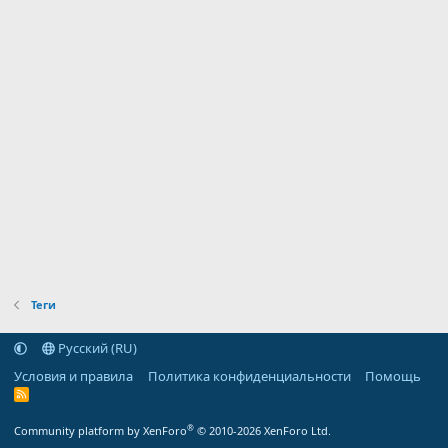
Теги
Русский (RU)
Условия и правила
Политика конфиденциальности
Помощь
R
S
S
®
Community platform by XenForo
© 2010-2026 XenForo Ltd.