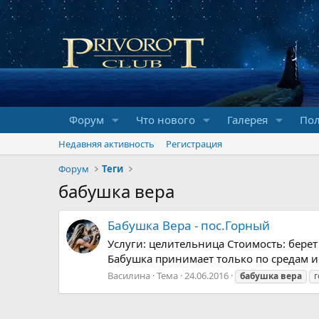
Форум
Что нового
Галерея
Пол
Недавняя активность
Регистрация
Форум
Теги
бабушка вера
Бабушка Вера - пос.Горный
Услуги: целительница Стоимость: берет 
Бабушка принимает только по средам и
Василина
Тема
24.06.2016
бабушка
вера