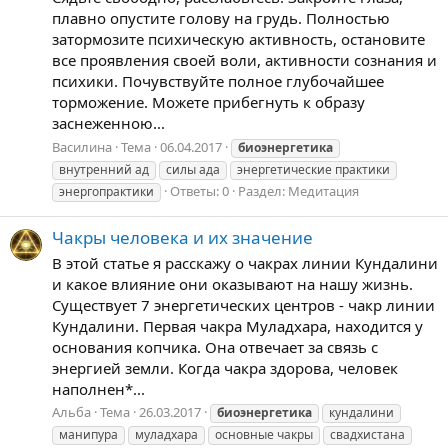
плавно опустите голову на грудь. Полностью
затормозите психическую активность, остановите
все проявления своей воли, активности сознания и
психики. Почувствуйте полное глубочайшее
торможение. Можете прибегнуть к образу
заснеженною...
Василина
Тема
06.04.2017
биоэнергетика
внутренний ад
силы ада
энергетические практики
Ответы: 0
Раздел:
Медитация
энергопрактики
Чакры человека и их значение
В этой статье я расскажу о чакрах линии Кундалини
и какое влияние они оказывают на нашу жизнь.
Существует 7 энергетических центров - чакр линии
Кундалини. Первая чакра Муладхара, находится у
основания копчика. Она отвечает за связь с
энергией земли. Когда чакра здорова, человек
наполнен*...
Альба
Тема
26.03.2017
биоэнергетика
кундалини
манипура
муладхара
основные чакры
свадхистана