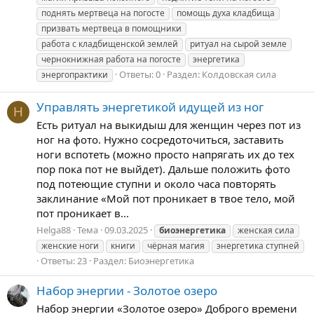
поднять мертвеца на погосте
помощь духа кладбища
призвать мертвеца в помощники
работа с кладбищенской землей
ритуал на сырой земле
чернокнижная работа на погосте
энергетика
Ответы: 0
Раздел:
Колдовская сила
энергопрактики
Управлять энергетикой идущей из ног
H
Есть ритуал на выкидыш для женщин через пот из
ног на фото. Нужно сосредоточиться, заставить
ноги вспотеть (можно просто напрягать их до тех
пор пока пот не выйдет). Дальше положить фото
под потеющие ступни и около часа повторять
заклинание «Мой пот проникает в твое тело, мой
пот проникает в...
Helga88
Тема
09.03.2025
биоэнергетика
женская сила
женские ноги
книги
чёрная магия
энергетика ступней
Ответы: 23
Раздел:
Биоэнергетика
Набор энергии - Золотое озеро
Набор энергии «Золотое озеро» Доброго времени