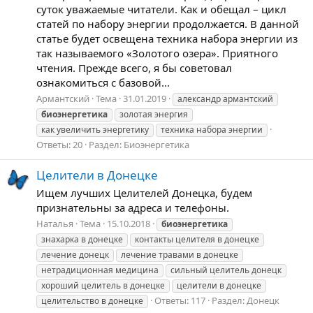
суток уважаемые читатели. Как и обещал – цикл
статей по набору энергии продолжается. В данной
статье будет освещена техника набора энергии из
так называемого «Золотого озера». Приятного
чтения. Прежде всего, я бы советовал
ознакомиться с базовой...
Армантский
Тема
31.01.2019
александр армантский
биоэнергетика
золотая энергия
как увеличить энергетику
техника набора энергии
Ответы: 20
Раздел:
Биоэнергетика
Целители в Донецке
Ищем лучших Целителей Донецка, будем
признательны за адреса и телефоны.
Наталья
Тема
15.10.2018
биоэнергетика
знахарка в донецке
контакты целителя в донецке
лечение донецк
лечение травами в донецке
нетрадиционная медицина
сильный целитель донецк
хороший целитель в донецке
целители в донецке
Ответы: 117
Раздел:
Донецк
целительство в донецке