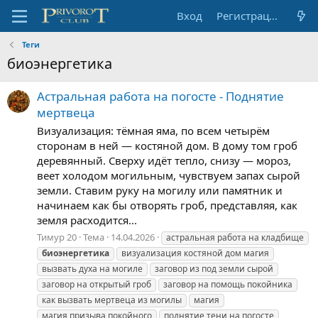
Вход
Регистрация
Теги
биоэнергетика
Астральная работа на погосте - Поднятие
мертвеца
Визуализация: тёмная яма, по всем четырём
сторонам в ней — костяной дом. В дому том гроб
деревянный. Сверху идёт тепло, снизу — мороз,
веет холодом могильным, чувствуем запах сырой
земли. Ставим руку на могилу или памятник и
начинаем как бы отворять гроб, представляя, как
земля расходится...
Тимур 20
Тема
14.04.2026
астральная работа на кладбище
биоэнергетика
визуализация костяной дом магия
вызвать духа на могиле
заговор из под земли сырой
заговор на открытый гроб
заговор на помощь покойника
как вызвать мертвеца из могилы
магия
магия призыва покойного
поднятие тени на погосте