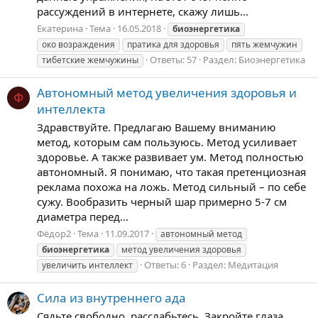
рассуждений в интернете, скажу лишь...
Екатерина
Тема
16.05.2018
биоэнергетика
око возраждения
пратика для здоровья
пять жемчужин
Ответы: 57
Раздел:
Биоэнергетика
тибетские жемчужины
Автономный метод увеличения здоровья и
Ф
интеллекта
Здравствуйте. Предлагаю Вашему вниманию
метод, которым сам пользуюсь. Метод усиливает
здоровье. А также развивает ум. Метод полностью
автономный. Я понимаю, что такая претенциозная
реклама похожа на ложь. Метод сильный – по себе
сужу. Вообразить черный шар примерно 5-7 см
диаметра перед...
Фёдор2
Тема
11.09.2017
автономный метод
биоэнергетика
метод увеличения здоровья
Ответы: 6
Раздел:
Медитация
увеличить интеллект
Сила из внутреннего ада
Сядьте свободно, расслабьтесь. Закройте глаза,