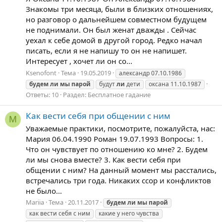
Знакомы три месяца, были в близких отношениях,
но разговор о дальнейшем совместном будущем
не поднимали. Он был женат дважды . Сейчас
уехал к себе домой в другой город. Редко начал
писать, если я не напишу то он не напишет.
Интересует , хочет ли он со...
Ksenofont
Тема
19.05.2019
александр 07.10.1986
будем
ли
мы
парой
будут
ли
дети
оксана 11.10.1987
Ответы: 10
Раздел:
Бесплатное гадание
Как вести себя при общении с ним
M
Уважаемые практики, посмотрите, пожалуйста, нас:
Мария 06.04.1990 Роман 19.07.1993 Вопросы: 1.
Что он чувствует по отношению ко мне? 2. Будем
ли мы снова вместе? 3. Как вести себя при
общении с ним? На данный момент мы расстались,
встречались три года. Никаких ссор и конфликтов
не было...
Mariia
Тема
20.11.2017
будем
ли
мы
парой
как вести себя с ним
какие у него чувства