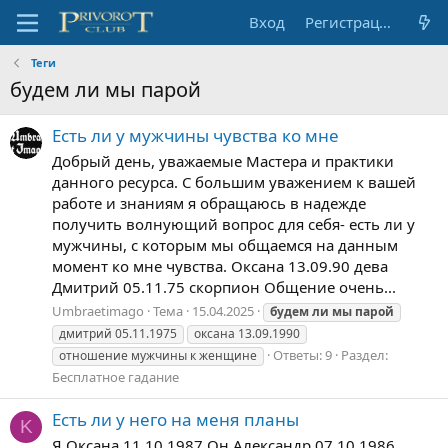
Вход
Регистрация
Теги
будем ли мы парой
Есть ли у мужчины чувства ко мне
Добрый день, уважаемые Мастера и практики
данного ресурса. С большим уважением к вашей
работе и знаниям я обращаюсь в надежде
получить волнующий вопрос для себя- есть ли у
мужчины, с которым мы общаемся на данным
момент ко мне чувства. Оксана 13.09.90 дева
Дмитрий 05.11.75 скорпион Общение очень...
Umbraetimago
Тема
15.04.2025
будем
ли
мы
парой
дмитрий 05.11.1975
оксана 13.09.1990
Ответы: 9
Раздел:
отношение мужчины к женщине
Бесплатное гадание
Есть ли у него на меня планы
K
Я Оксана 11.10.1987 Он Александр 07.10.1986