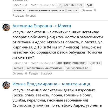
Василина
Тема
01.08.2016
+7(912)-516-03-71
гуля
Ответы: 0
ижевск
молитвенные
отчитки
чистка
Раздел:
Ижевск
Антонина Егоровна - г.Можга
Услуги: молитвенные отчитки; снятие негатива;
возврат любимого (-ой) Стоимость: в зависимости
от ситуации Адрес: Ижевская область, г. Можга, ул.
Кирпичная, д.10 (в 94 км от Ижевска) Телефон: не
известен Кто обращался к этой бабушке? Помогла
ли она вам?
Василина
Тема
01.08.2016
антонина егоровна
ижевск
можга
молитвенные
отчитки
ул.кирпичная-10
Ответы: 6
Раздел:
Ижевск
Ирина Владимировна - целительница
Услуги: лечение молитвами детей и взрослых
(рожа, сглаз, зависть, порча, головные боли,
ушибы, переломы, гнойные заболевания)
Стоимость: уточнять по телефону Адрес: уточнять